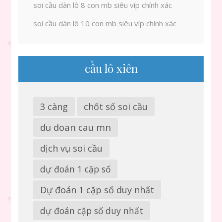
soi cầu dàn lô 8 con mb siêu víp chính xác
soi cầu dàn lô 10 con mb siêu víp chính xác
cầu lô xiên
3 càng
chốt số soi cầu
du doan cau mn
dịch vụ soi cầu
dự đoán 1 cặp số
Dự đoán 1 cặp số duy nhất
dự đoán cặp số duy nhất