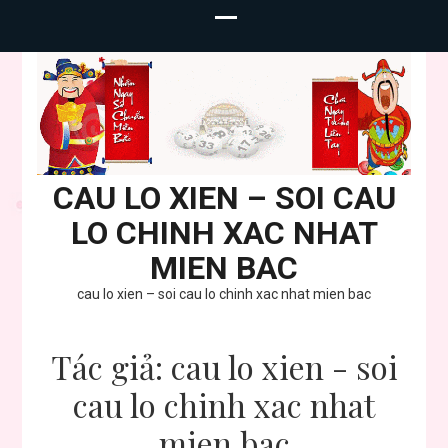
CAU LO XIEN – SOI CAU
LO CHINH XAC NHAT
MIEN BAC
cau lo xien – soi cau lo chinh xac nhat mien bac
Tác giả:
cau lo xien - soi
cau lo chinh xac nhat
mien bac