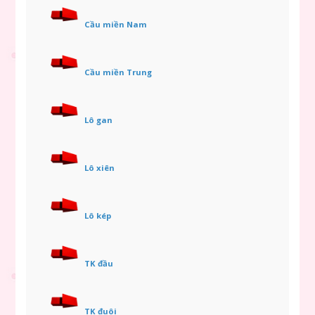
Cầu miền Nam
Cầu miền Trung
Lô gan
Lô xiên
Lô kép
TK đầu
TK đuôi