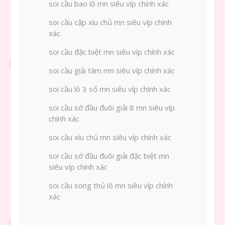
soi cầu bao lô mn siêu víp chính xác
soi cầu cặp xíu chủ mn siêu víp chính
xác
soi cầu đặc biệt mn siêu víp chính xác
soi cầu giải tám mn siêu víp chính xác
soi cầu lô 3 số mn siêu víp chính xác
soi cầu sớ đầu đuôi giải 8 mn siêu víp
chính xác
soi cầu xíu chủ mn siêu víp chính xác
soi cầu sớ đầu đuôi giải đặc biệt mn
siêu víp chính xác
soi cầu song thủ lô mn siêu víp chính
xác