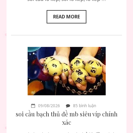
siêu
víp
chính
READ MORE
xác
ở
09/08/2026
85 bình luận
soi
soi cầu bạch thủ đề mb siêu víp chính
cầu
bạch
xác
thủ
đề