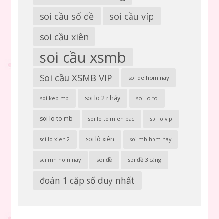
soi cầu số đề
soi cầu víp
soi cầu xiên
soi cầu xsmb
Soi cầu XSMB VIP
soi de hom nay
soi lo 2 nháy
soi kep mb
soi lo to
soi lo to mb
soi lo to mien bac
soi lo vip
soi lô xiên
soi lo xien 2
soi mb hom nay
soi đề
soi đề 3 càng
soi mn hom nay
đoán 1 cặp số duy nhất