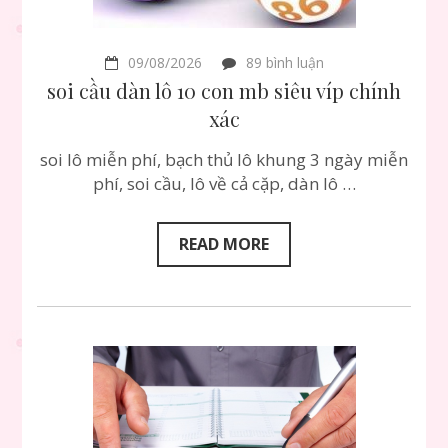
ở
09/08/2026
89 bình luận
soi
soi cầu dàn lô 10 con mb siêu víp chính
cầu
dàn
xác
lô
10
soi lô miễn phí, bạch thủ lô khung 3 ngày miễn
con
mb
phí, soi cầu, lô về cả cặp, dàn lô …
siêu
víp
chính
READ MORE
xác