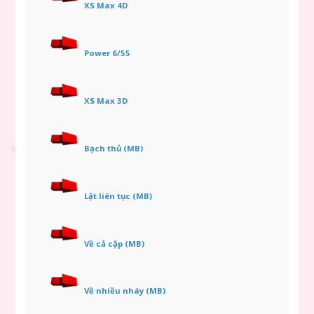
XS Max 4D
Power 6/55
XS Max 3D
Bạch thủ (MB)
Lật liên tục (MB)
Về cả cặp (MB)
Về nhiều nháy (MB)