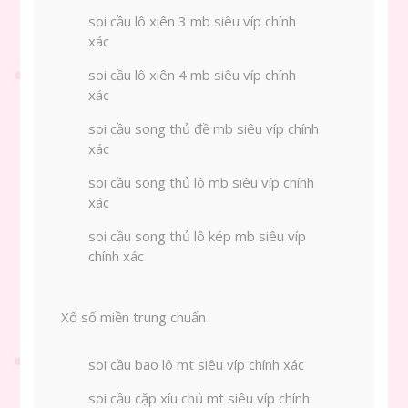
soi cầu lô xiên 3 mb siêu víp chính
xác
soi cầu lô xiên 4 mb siêu víp chính
xác
soi cầu song thủ đề mb siêu víp chính
xác
soi cầu song thủ lô mb siêu víp chính
xác
soi cầu song thủ lô kép mb siêu víp
chính xác
Xổ số miền trung chuẩn
soi cầu bao lô mt siêu víp chính xác
soi cầu cặp xíu chủ mt siêu víp chính