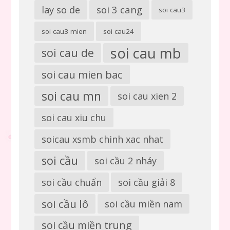
soi 3 cang
lay so de
soi cau3
soi cau3 mien
soi cau24
soi cau mb
soi cau de
soi cau mien bac
soi cau mn
soi cau xien 2
soi cau xiu chu
soicau xsmb chinh xac nhat
soi cầu
soi cầu 2 nháy
soi cầu chuẩn
soi cầu giải 8
soi cầu lô
soi cầu miền nam
soi cầu miền trung