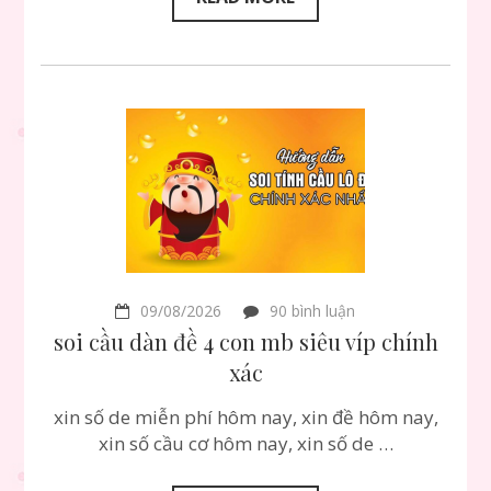
ở
09/08/2026
90 bình luận
soi
soi cầu dàn đề 4 con mb siêu víp chính
cầu
dàn
xác
đề
4
xin số de miễn phí hôm nay, xin đề hôm nay,
con
mb
xin số cầu cơ hôm nay, xin số de …
siêu
víp