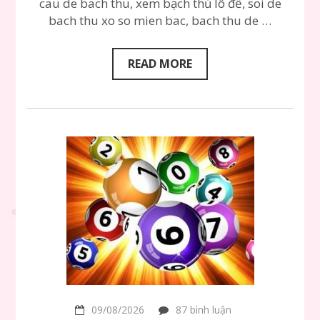
cau de bach thu, xem bạch thủ lô đề, soi de
mb
siêu
bach thu xo so mien bac, bach thu de …
víp
chính
xác
READ MORE
ở
09/08/2026
87 bình luận