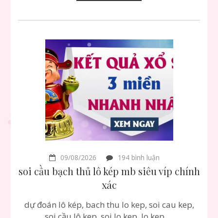
ở
09/08/2026
194 bình luận
soi
soi cầu bạch thủ lô kép mb siêu víp chính
cầu
bạch
xác
thủ
lô
dự đoán lô kép, bach thu lo kep, soi cau kep,
kép
mb
soi cầu lô kep, soi lo kep, lo kep …