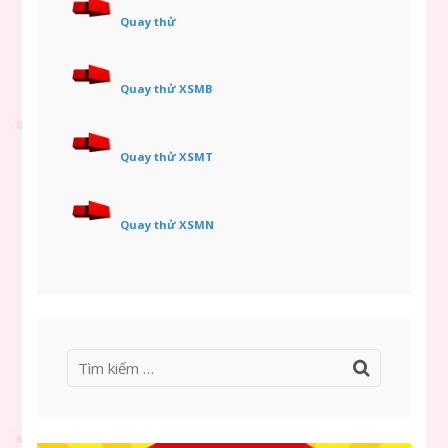
Quay thử
Quay thử XSMB
Quay thử XSMT
Quay thử XSMN
Tìm
kiếm
cho: