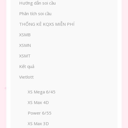
Hướng dẫn soi cầu
Phân tích soi cầu
THỐNG KÊ KQXS MIỄN PHÍ
XSMB
XSMN
XSMT
Kết quả
Vietlott
XS Mega 6/45
XS Max 4D
Power 6/55
XS Max 3D