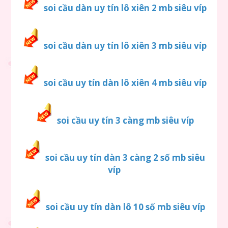
soi cầu dàn uy tín lô xiên 2 mb siêu víp
soi cầu dàn uy tín lô xiên 3 mb siêu víp
soi cầu uy tín dàn lô xiên 4 mb siêu víp
soi cầu uy tín 3 càng mb siêu víp
soi cầu uy tín dàn 3 càng 2 số mb siêu
víp
soi cầu uy tín dàn lô 10 số mb siêu víp