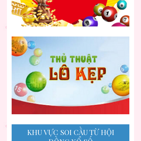
KHU VỰC SOI CẦU TỪ HỘI