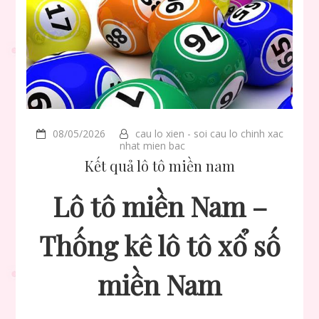
08/05/2026
cau lo xien - soi cau lo chinh xac
nhat mien bac
Kết quả lô tô miền nam
Lô tô miền Nam –
Thống kê lô tô xổ số
miền Nam