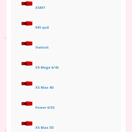
XSMT
Kết quả
Vietlott
XS Mega 6/45
XS Max 4D
Power 6/55
XS Max 3D