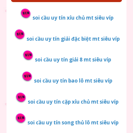
soi cầu uy tín xỉu chủ mt siêu víp
soi cầu uy tín giải đặc biệt mt siêu víp
soi cầu uy tín giải 8 mt siêu víp
soi cầu uy tín bao lô mt siêu víp
soi cầu uy tín cặp xỉu chủ mt siêu víp
soi cầu uy tín song thủ lô mt siêu víp