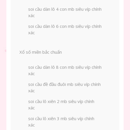
soi cầu dàn lô 4 con mb siêu víp chính
xác
soi cầu dàn lô 6 con mb siêu víp chính
xác
Xổ số miền bắc chuẩn
soi cầu dàn lô 8 con mb siêu víp chính
xác
soi cầu đề đầu đuôi mb siêu víp chính
xác
soi cầu lô xiên 2 mb siêu víp chính
xác
soi cầu lô xiên 3 mb siêu víp chính
xác