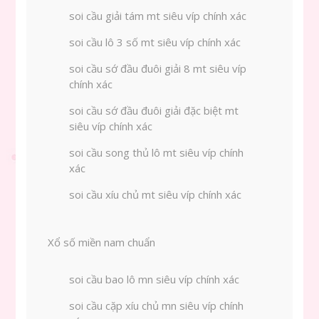
soi cầu giải tám mt siêu víp chính xác
soi cầu lô 3 số mt siêu víp chính xác
soi cầu sớ đầu đuôi giải 8 mt siêu víp
chính xác
soi cầu sớ đầu đuôi giải đặc biệt mt
siêu víp chính xác
soi cầu song thủ lô mt siêu víp chính
xác
soi cầu xíu chủ mt siêu víp chính xác
Xổ số miền nam chuẩn
soi cầu bao lô mn siêu víp chính xác
soi cầu cặp xíu chủ mn siêu víp chính