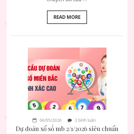
số
miền
bắc
READ MORE
ở
06/05/2026
2 bình luận
Dự
Dự đoán xổ số mb 2/1/2026 siêu chuẩn
đoán