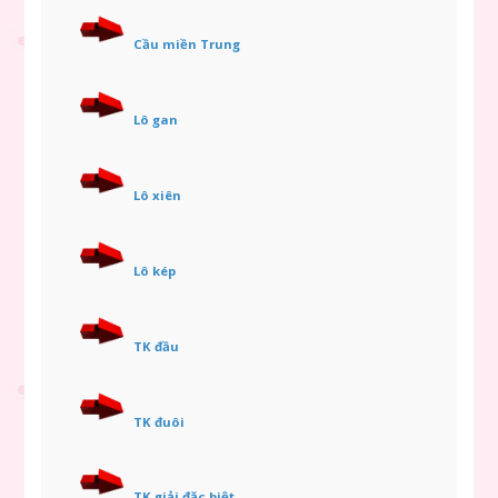
Cầu miền Trung
Lô gan
Lô xiên
Lô kép
TK đầu
TK đuôi
TK giải đặc biệt