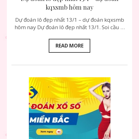
lô
kqxsmb hôm nay
đẹp
nhất
Dự đoán lô đẹp nhất 13/1 – dự đoán kqxsmb
13/1
–
hôm nay Dự đoán lô đẹp nhất 13/1. Soi cầu …
dự
đoán
kqxsmb
READ MORE
hôm
nay