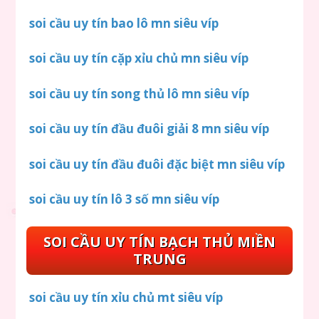
soi cầu uy tín bao lô mn siêu víp
soi cầu uy tín cặp xỉu chủ mn siêu víp
soi cầu uy tín song thủ lô mn siêu víp
soi cầu uy tín đầu đuôi giải 8 mn siêu víp
soi cầu uy tín đầu đuôi đặc biệt mn siêu víp
soi cầu uy tín lô 3 số mn siêu víp
SOI CẦU UY TÍN BẠCH THỦ MIỀN
TRUNG
soi cầu uy tín xỉu chủ mt siêu víp