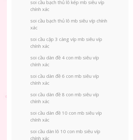
soi cầu bạch thủ lô kép mb siêu víp
chính xác
soi cầu bạch thủ lô mb siêu víp chính
xác
soi cầu cặp 3 càng víp mb siêu víp
chính xác
soi cầu dàn đề 4 con mb siêu víp
chính xác
soi cầu dàn đề 6 con mb siêu víp
chính xác
soi cầu dàn đề 8 con mb siêu víp
chính xác
soi cầu dàn đề 10 con mb siêu víp
chính xác
soi cầu dàn lô 10 con mb siêu víp
chính xác