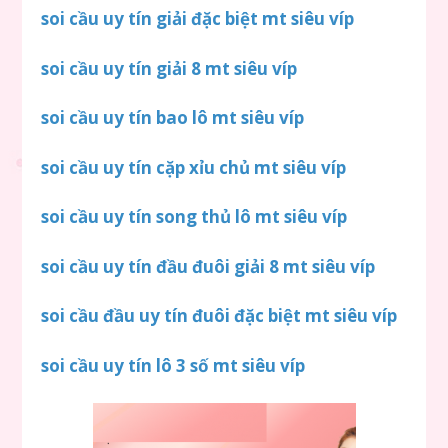
soi cầu uy tín giải đặc biệt mt siêu víp
soi cầu uy tín giải 8 mt siêu víp
soi cầu uy tín bao lô mt siêu víp
soi cầu uy tín cặp xỉu chủ mt siêu víp
soi cầu uy tín song thủ lô mt siêu víp
soi cầu uy tín đầu đuôi giải 8 mt siêu víp
soi cầu đầu uy tín đuôi đặc biệt mt siêu víp
soi cầu uy tín lô 3 số mt siêu víp