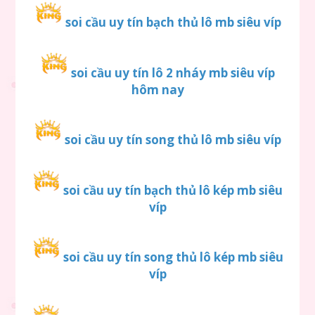
soi cầu uy tín bạch thủ lô mb siêu víp
soi cầu uy tín lô 2 nháy mb siêu víp
hôm nay
soi cầu uy tín song thủ lô mb siêu víp
soi cầu uy tín bạch thủ lô kép mb siêu
víp
soi cầu uy tín song thủ lô kép mb siêu
víp