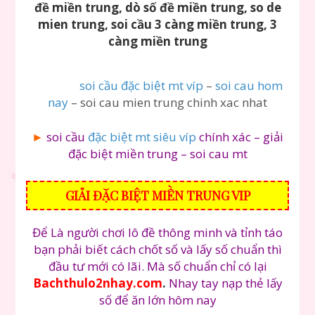
đề miền trung, dò số đề miền trung, so de
mien trung, soi cầu 3 càng miền trung, 3
càng miền trung
soi cầu đặc biệt mt víp
–
soi cau hom
nay
– soi cau mien trung chinh xac nhat
►
soi cầu
đặc biệt mt siêu víp
chính xác – giải
đặc biệt miền trung – soi cau mt
GIẢI ĐẶC BIỆT MIỀN TRUNG VIP
Để Là người chơi lô đề thông minh và tỉnh táo
bạn phải biết cách chốt số và lấy số chuẩn thì
đầu tư mới có lãi. Mà số chuẩn chỉ có lại
Bachthulo2nhay.com
.
Nhay tay nạp thẻ lấy
số để ăn lớn hôm nay