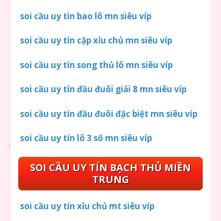
soi cầu uy tín bao lô mn siêu víp
soi cầu uy tín cặp xỉu chủ mn siêu víp
soi cầu uy tín song thủ lô mn siêu víp
soi cầu uy tín đầu đuôi giải 8 mn siêu víp
soi cầu uy tín đầu đuôi đặc biệt mn siêu víp
soi cầu uy tín lô 3 số mn siêu víp
SOI CẦU UY TÍN BẠCH THỦ MIỀN
TRUNG
soi cầu uy tín xỉu chủ mt siêu víp