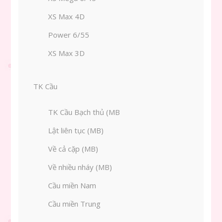
XS Max 4D
Power 6/55
XS Max 3D
TK Cầu
TK Cầu Bạch thủ (MB
Lật liên tục (MB)
Về cả cặp (MB)
Về nhiều nháy (MB)
Cầu miền Nam
Cầu miền Trung