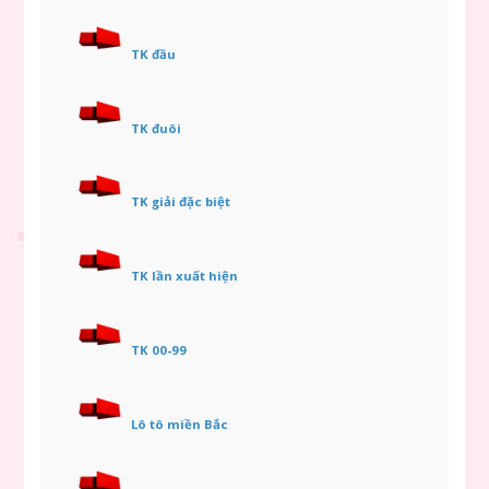
TK đầu
TK đuôi
TK giải đặc biệt
TK lần xuất hiện
TK 00-99
Lô tô miền Bắc