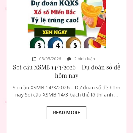
ở
05/05/2026
2 bình luận
Soi
Soi cầu XSMB 14/3/2026 – Dự đoán số đề
cầu
XSMB
hôm nay
14/3/2026
–
Soi cầu XSMB 14/3/2026 – Dự đoán số đề hôm
Dự
đoán
nay Soi cầu XSMB 14/3 bạch thủ lô thì anh …
số
đề
hôm
READ MORE
nay