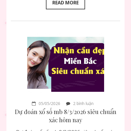
READ MORE
ở
05/05/2026
2 bình luận
Dự
Dự đoán xổ số mb 8/3/2026 siêu chuẩn
đoán
xổ
xác hôm nay
số
mb