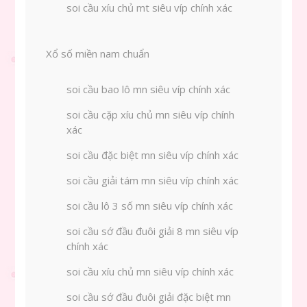
soi cầu xíu chủ mt siêu víp chính xác
Xổ số miền nam chuẩn
soi cầu bao lô mn siêu víp chính xác
soi cầu cặp xíu chủ mn siêu víp chính
xác
soi cầu đặc biệt mn siêu víp chính xác
soi cầu giải tám mn siêu víp chính xác
soi cầu lô 3 số mn siêu víp chính xác
soi cầu sớ đầu đuôi giải 8 mn siêu víp
chính xác
soi cầu xíu chủ mn siêu víp chính xác
soi cầu sớ đầu đuôi giải đặc biệt mn