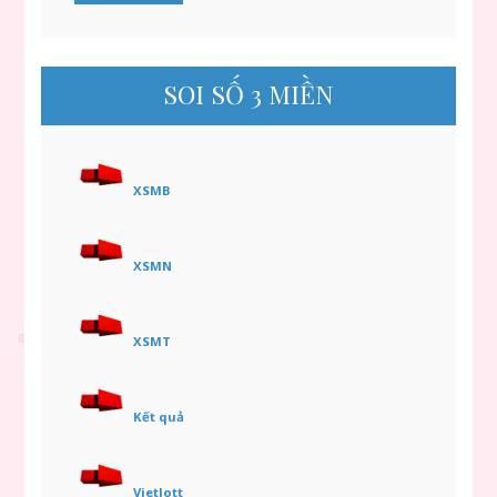
SOI SỐ 3 MIỀN
XSMB
XSMN
XSMT
Kết quả
Vietlott