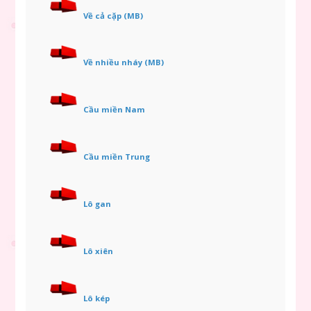
Về cả cặp (MB)
Về nhiều nháy (MB)
Cầu miền Nam
Cầu miền Trung
Lô gan
Lô xiên
Lô kép