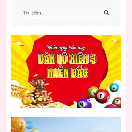
Tìm
kiếm
cho: