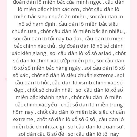
đoán dàn lô miền bắc của minh ngọc , cầu dàn
lô miền bắc chính xác om , chốt cầu dàn lô
miền bắc siêu chuẩn ăn nhiều , soi cầu dàn lô
xổ số nam định , cầu dàn lô miền bắc siêu
chuẩn usa , chốt cầu dàn lô miền bắc ăn nhiều ,
soi cầu dàn lô tối nay ba đài , cầu dàn lô miền
bắc chính xác thủ , dự đoán dàn lô xổ số chính
xác kiên giang , soi cầu dàn lô xổ số asiad , chốt
số dàn lô chính xác ướp miễn phí , soi cầu dàn
lô xổ số miền bắc hàng ngày , soi cầu dàn lô xổ
số xác , chốt số dàn lô siêu chuẩn extreme , soi
cầu dàn lô hội , cầu dàn lô xsmb chính xác số
đẹp , chốt số chuẩn nhất , soi cầu dàn lô xổ số
miền bắc khánh ngân , chốt cầu dàn lô miền
bắc chính xác yếu , chốt số dàn lô miền trung
hôm nay , chốt cầu dàn lô miền bắc siêu chuẩn
extreme , chốt số dàn lô xổ số 6 số , cầu dàn lô
miền bắc chính xác gì , soi cầu dàn lô quân sự ,
soi dàn cầu 8 số đề , soi cầu dàn lô tối nay