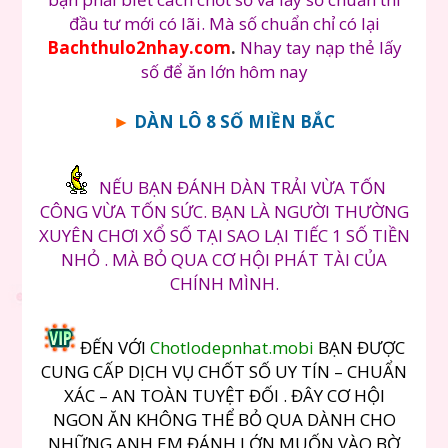
đầu tư mới có lãi. Mà số chuẩn chỉ có lại
Bachthulo2nhay.com
.
Nhay tay nạp thẻ lấy
số để ăn lớn hôm nay
►
DÀN LÔ 8 SỐ MIỀN BẮC
NẾU BẠN ĐÁNH DÀN TRẢI VỪA TỐN
CÔNG VỪA TỐN SỨC. BẠN LÀ NGƯỜI THƯỜNG
XUYÊN CHƠI XỔ SỐ TẠI SAO LẠI TIẾC 1 SỐ TIỀN
NHỎ . MÀ BỎ QUA CƠ HỘI PHÁT TÀI CỦA
CHÍNH MÌNH.
ĐẾN VỚI
Chotlodepnhat.mobi
BẠN ĐƯỢC
CUNG CẤP DỊCH VỤ CHỐT SỐ UY TÍN – CHUẨN
XÁC – AN TOÀN TUYỆT ĐỐI . ĐÂY CƠ HỘI
NGON ĂN KHÔNG THỂ BỎ QUA DÀNH CHO
NHỮNG ANH EM ĐÁNH LỚN MUỐN VÀO BỜ