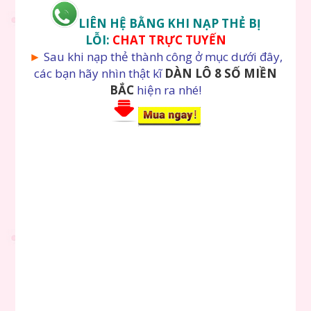
LIÊN HỆ BẰNG KHI NẠP THẺ BỊ
LỖI:
CHAT TRỰC TUYẾN
►
Sau khi nạp thẻ thành công ở mục dưới đây,
các bạn hãy nhìn thật kĩ
DÀN LÔ 8 SỐ MIỀN
BẮC
hiện ra
nhé!