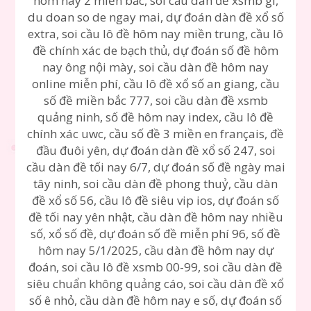
hôm nay 2 miền bắc, soi cầu dàn đề xsmb gì,
du doan so de ngay mai, dự đoán dàn đề xổ số
extra, soi cầu lô đề hôm nay miền trung, cầu lô
đề chính xác de bạch thủ, dự đoán số đề hôm
nay ông nội mày, soi cầu dàn đề hôm nay
online miễn phí, cầu lô đề xổ số an giang, cầu
số đề miền bắc 777, soi cầu dàn đề xsmb
quảng ninh, số đề hôm nay index, cầu lô đề
chính xác uwc, cầu số đề 3 miền en français, đề
đầu đuôi yên, dự đoán dàn đề xổ số 247, soi
cầu dàn đề tối nay 6/7, dự đoán số đề ngày mai
tây ninh, soi cầu dàn đề phong thuỷ, cầu dàn
đề xổ số 56, cầu lô đề siêu vip ios, dự đoán số
đề tối nay yên nhật, cầu dàn đề hôm nay nhiều
số, xổ số đề, dự đoán số đề miễn phí 96, số đề
hôm nay 5/1/2025, cầu dàn đề hôm nay dự
đoán, soi cầu lô đề xsmb 00-99, soi cầu dàn đề
siêu chuẩn không quảng cáo, soi cầu dàn đề xổ
số ê nhỏ, cầu dàn đề hôm nay e số, dự đoán số