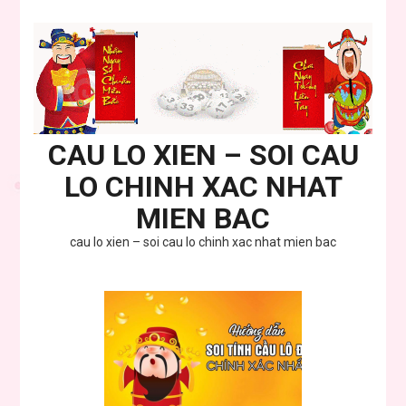
CAU LO XIEN – SOI CAU
LO CHINH XAC NHAT
MIEN BAC
cau lo xien – soi cau lo chinh xac nhat mien bac