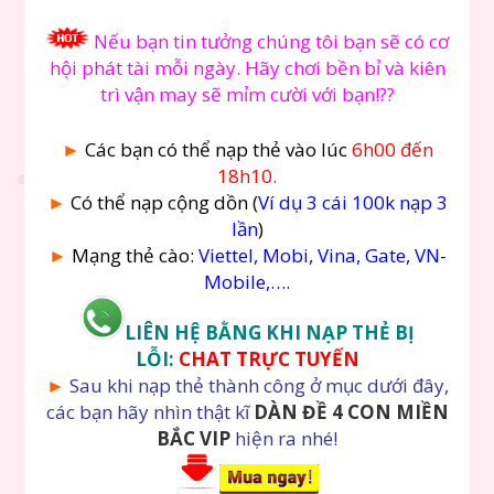
Nếu bạn tin tưởng chúng tôi bạn sẽ có cơ
hội phát tài mỗi ngày. Hãy chơi bền bỉ và kiên
trì vận may sẽ mỉm cười với bạn!??
►
Các bạn có thể nạp thẻ vào lúc
6h00 đến
18h10.
►
Có thể nạp cộng dồn (
Ví dụ 3 cái 100k nạp 3
lần
)
►
Mạng thẻ cào:
Viettel, Mobi, Vina, Gate, VN-
Mobile,….
LIÊN HỆ BẰNG KHI NẠP THẺ BỊ
LỖI:
CHAT TRỰC TUYẾN
►
Sau khi nạp thẻ thành công ở mục dưới đây,
các bạn hãy nhìn thật kĩ
DÀN ĐỀ 4 CON MIỀN
BẮC VIP
hiện ra
nhé!