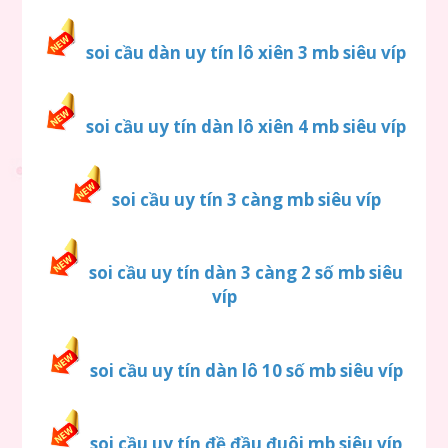
soi cầu dàn uy tín lô xiên 3 mb siêu víp
soi cầu uy tín dàn lô xiên 4 mb siêu víp
soi cầu uy tín 3 càng mb siêu víp
soi cầu uy tín dàn 3 càng 2 số mb siêu
víp
soi cầu uy tín dàn lô 10 số mb siêu víp
soi cầu uy tín đề đầu đuôi mb siêu víp