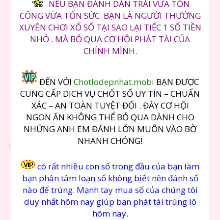
NẾU BẠN ĐÁNH DÀN TRẢI VỪA TỐN
CÔNG VỪA TỐN SỨC. BẠN LÀ NGƯỜI THƯỜNG
XUYÊN CHƠI XỔ SỐ TẠI SAO LẠI TIẾC 1 SỐ TIỀN
NHỎ . MÀ BỎ QUA CƠ HỘI PHÁT TÀI CỦA
CHÍNH MÌNH.
ĐẾN VỚI
Chotlodepnhat.mobi
BẠN ĐƯỢC
CUNG CẤP DỊCH VỤ CHỐT SỐ UY TÍN – CHUẨN
XÁC – AN TOÀN TUYỆT ĐỐI . ĐÂY CƠ HỘI
NGON ĂN KHÔNG THỂ BỎ QUA DÀNH CHO
NHỮNG ANH EM ĐÁNH LỚN MUỐN VÀO BỜ
NHANH CHÓNG!
có rất nhiều con số trong đầu của bạn làm
bạn phân tâm loạn số không biết nên đánh số
nào để trúng. Mạnh tay mua số của chúng tôi
duy nhất hôm nay giúp bạn phát tài trúng lô
hôm nay.