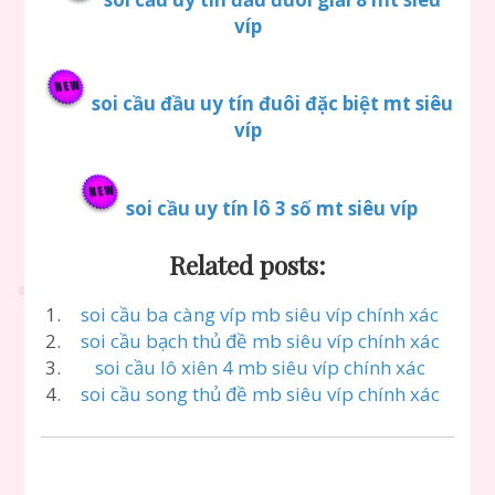
víp
soi cầu đầu uy tín đuôi đặc biệt mt siêu
víp
soi cầu uy tín lô 3 số mt siêu víp
Related posts:
soi cầu ba càng víp mb siêu víp chính xác
soi cầu bạch thủ đề mb siêu víp chính xác
soi cầu lô xiên 4 mb siêu víp chính xác
soi cầu song thủ đề mb siêu víp chính xác