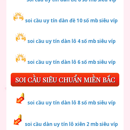
soi cầu uy tín dàn đề 10 số mb siêu víp
soi cầu uy tín dàn lô 4 số mb siêu víp
soi cầu uy tín dàn lô 6 số mb siêu víp
SOI CẦU SIÊU CHUẨN MIỀN BẮC
soi cầu uy tín dàn lô 8 số mb siêu víp
soi cầu dàn uy tín lô xiên 2 mb siêu víp