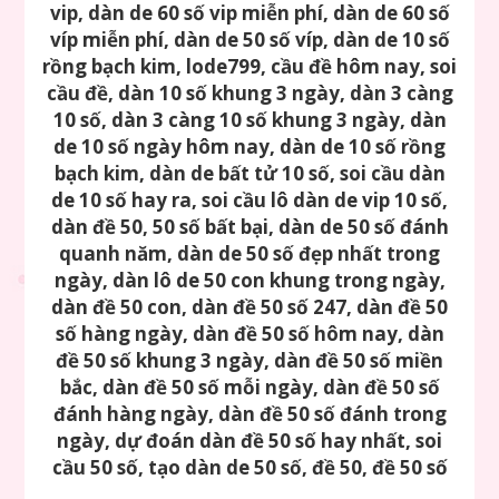
vip, dàn de 60 số vip miễn phí, dàn de 60 số
víp miễn phí, dàn de 50 số víp, dàn de 10 số
rồng bạch kim, lode799, cầu đề hôm nay, soi
cầu đề, dàn 10 số khung 3 ngày, dàn 3 càng
10 số, dàn 3 càng 10 số khung 3 ngày, dàn
de 10 số ngày hôm nay, dàn de 10 số rồng
bạch kim, dàn de bất tử 10 số, soi cầu dàn
de 10 số hay ra, soi cầu lô dàn de vip 10 số,
dàn đề 50, 50 số bất bại, dàn de 50 số đánh
quanh năm, dàn de 50 số đẹp nhất trong
ngày, dàn lô de 50 con khung trong ngày,
dàn đề 50 con, dàn đề 50 số 247, dàn đề 50
số hàng ngày, dàn đề 50 số hôm nay, dàn
đề 50 số khung 3 ngày, dàn đề 50 số miền
bắc, dàn đề 50 số mỗi ngày, dàn đề 50 số
đánh hàng ngày, dàn đề 50 số đánh trong
ngày, dự đoán dàn đề 50 số hay nhất, soi
cầu 50 số, tạo dàn de 50 số, đề 50, đề 50 số