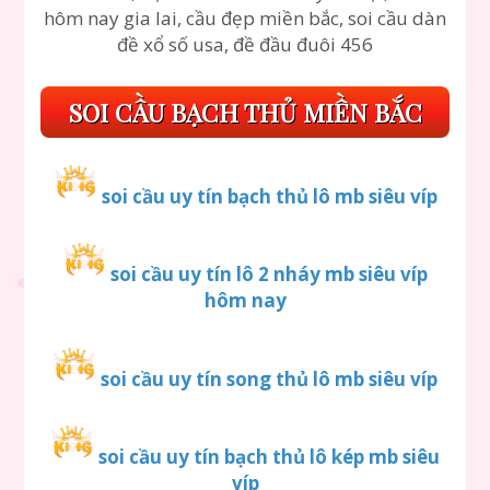
hôm nay gia lai, cầu đẹp miền bắc, soi cầu dàn
đề xổ số usa, đề đầu đuôi 456
SOI CẦU BẠCH THỦ MIỀN BẮC
soi cầu uy tín bạch thủ lô mb siêu víp
soi cầu uy tín lô 2 nháy mb siêu víp
hôm nay
soi cầu uy tín song thủ lô mb siêu víp
soi cầu uy tín bạch thủ lô kép mb siêu
víp