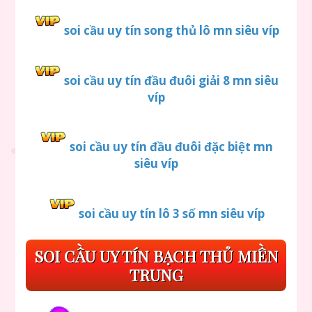
soi cầu uy tín song thủ lô mn siêu víp
soi cầu uy tín đầu đuôi giải 8 mn siêu
víp
soi cầu uy tín đầu đuôi đặc biệt mn
siêu víp
soi cầu uy tín lô 3 số mn siêu víp
SOI CẦU UY TÍN BẠCH THỦ MIỀN
TRUNG