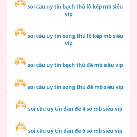
soi cầu uy tín bạch thủ lô kép mb siêu
víp
soi cầu uy tín song thủ lô kép mb siêu
víp
soi cầu uy tín bạch thủ đề mb siêu víp
soi cầu uy tín song thủ đề mb siêu víp
soi cầu uy tín dàn đề 4 số mb siêu víp
soi cầu uy tín dàn đề 6 số mb siêu víp