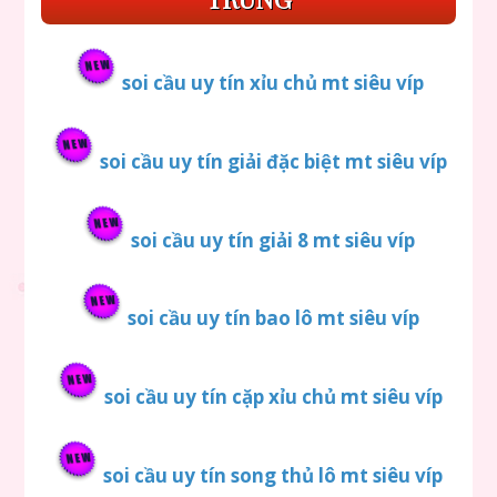
soi cầu uy tín xỉu chủ mt siêu víp
soi cầu uy tín giải đặc biệt mt siêu víp
soi cầu uy tín giải 8 mt siêu víp
soi cầu uy tín bao lô mt siêu víp
soi cầu uy tín cặp xỉu chủ mt siêu víp
soi cầu uy tín song thủ lô mt siêu víp