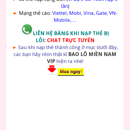
lần
)
►
Mạng thẻ cào:
Viettel, Mobi, Vina, Gate, VN-
Mobile,….
LIÊN HỆ BẰNG KHI NẠP THẺ BỊ
LỖI:
CHAT TRỰC TUYẾN
►
Sau khi nạp thẻ thành công ở mục dưới đây,
các bạn hãy nhìn thật kĩ
BAO LÔ MIỀN NAM
VIP
hiện ra
nhé!