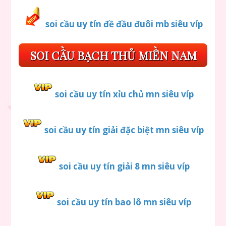
soi cầu uy tín đề đầu đuôi mb siêu víp
SOI CẦU BẠCH THỦ MIỀN NAM
soi cầu uy tín xỉu chủ mn siêu víp
soi cầu uy tín giải đặc biệt mn siêu víp
soi cầu uy tín giải 8 mn siêu víp
soi cầu uy tín bao lô mn siêu víp