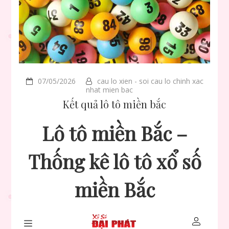
07/05/2026
cau lo xien - soi cau lo chinh xac
nhat mien bac
Kết quả lô tô miền bắc
Lô tô miền Bắc –
Thống kê lô tô xổ số
miền Bắc