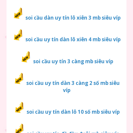
soi cầu dàn uy tín lô xiên 3 mb siêu víp
soi cầu uy tín dàn lô xiên 4 mb siêu víp
soi cầu uy tín 3 càng mb siêu víp
soi cầu uy tín dàn 3 càng 2 số mb siêu
víp
soi cầu uy tín dàn lô 10 số mb siêu víp