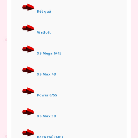
Kết quả
Vietlott
XS Mega 6/45
XS Max 4D
Power 6/55
XS Max 3D
Bạch thủ (MB)