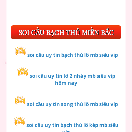
SOI CẦU BẠCH THỦ MIỀN BẮC
soi cầu uy tín bạch thủ lô mb siêu víp
soi cầu uy tín lô 2 nháy mb siêu víp
hôm nay
soi cầu uy tín song thủ lô mb siêu víp
soi cầu uy tín bạch thủ lô kép mb siêu