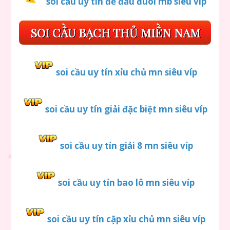
soi cầu uy tín đề đầu đuôi mb siêu víp
SOI CẦU BẠCH THỦ MIỀN NAM
soi cầu uy tín xỉu chủ mn siêu víp
soi cầu uy tín giải đặc biệt mn siêu víp
soi cầu uy tín giải 8 mn siêu víp
soi cầu uy tín bao lô mn siêu víp
soi cầu uy tín cặp xỉu chủ mn siêu víp