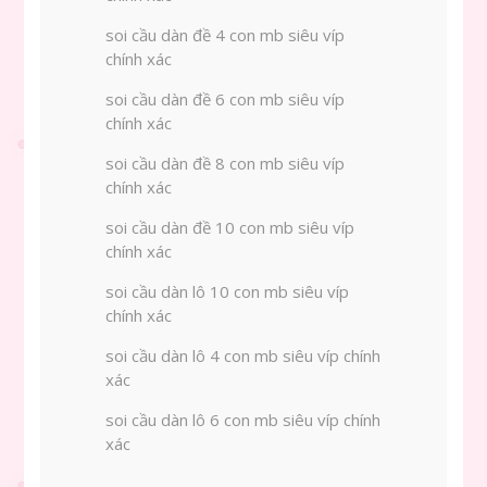
soi cầu dàn đề 4 con mb siêu víp
chính xác
soi cầu dàn đề 6 con mb siêu víp
chính xác
soi cầu dàn đề 8 con mb siêu víp
chính xác
soi cầu dàn đề 10 con mb siêu víp
chính xác
soi cầu dàn lô 10 con mb siêu víp
chính xác
soi cầu dàn lô 4 con mb siêu víp chính
xác
soi cầu dàn lô 6 con mb siêu víp chính
xác