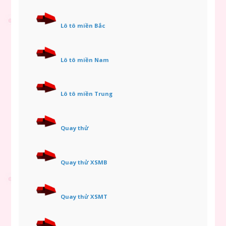
Lô tô miền Bắc
Lô tô miền Nam
Lô tô miền Trung
Quay thử
Quay thử XSMB
Quay thử XSMT