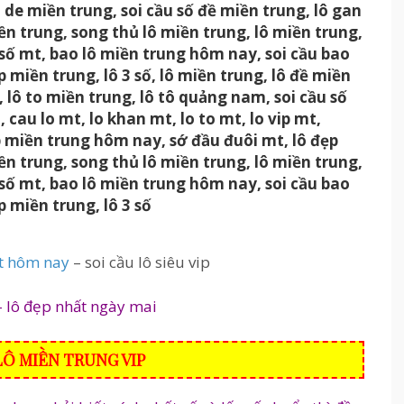
ô de miền trung, soi cầu số đề miền trung, lô gan
ền trung, song thủ lô miền trung, lô miền trung,
 3 số mt, bao lô miền trung hôm nay, soi cầu bao
p miền trung, lô 3 số, lô miền trung, lô đề miền
 lô to miền trung, lô tô quảng nam, soi cầu số
 cau lo mt, lo khan mt, lo to mt, lo vip mt,
đẹp miền trung hôm nay, sớ đầu đuôi mt, lô đẹp
ền trung, song thủ lô miền trung, lô miền trung,
 3 số mt, bao lô miền trung hôm nay, soi cầu bao
p miền trung, lô 3 số
ất hôm nay
– soi cầu lô siêu vip
– lô đẹp nhất ngày mai
Ô MIỀN TRUNG VIP