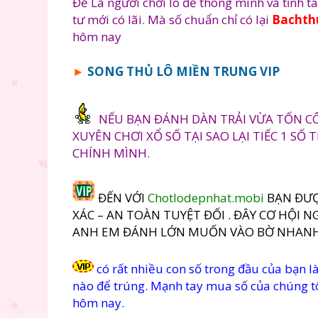
Để Là người chơi lô đề thông minh và tỉnh tá
tư mới có lãi. Mà số chuẩn chỉ có lại
Bachth
hôm nay
►
SONG THỦ LÔ MIỀN TRUNG VIP
NẾU BẠN ĐÁNH DÀN TRẢI VỪA TỐN C
XUYÊN CHƠI XỔ SỐ TẠI SAO LẠI TIẾC 1 SỐ
CHÍNH MÌNH.
ĐẾN VỚI
Chotlodepnhat.mobi
BẠN ĐƯỢ
XÁC – AN TOÀN TUYỆT ĐỐI . ĐÂY CƠ HỘ
ANH EM ĐÁNH LỚN MUỐN VÀO BỜ NHAN
có rất nhiều con số trong đầu của bạn 
nào để trúng. Mạnh tay mua số của chúng tô
hôm nay.