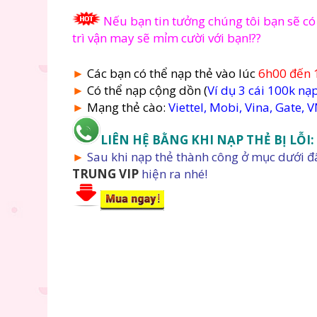
Nếu bạn tin tưởng chúng tôi bạn sẽ có 
trì vận may sẽ mỉm cười với bạn!??
►
Các bạn có thể nạp thẻ vào lúc
6h00 đến 
►
Có thể nạp cộng dồn (
Ví dụ 3 cái 100k nạp
►
Mạng thẻ cào:
Viettel, Mobi, Vina, Gate, 
LIÊN HỆ BẰNG KHI NẠP THẺ BỊ LỖI:
►
Sau khi nạp thẻ thành công ở mục dưới đâ
TRUNG VIP
hiện ra
nhé!