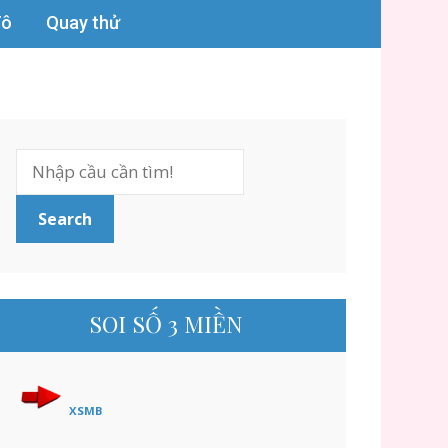
Tô
Quay thử
Search
SOI SỐ 3 MIỀN
XSMB