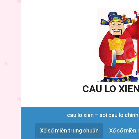
CAU LO XIE
cau lo xien – soi cau lo chin
Xổ số miền trung chuẩn
Xổ số miề