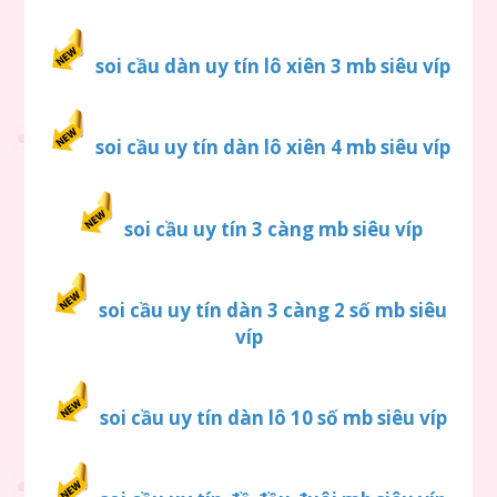
soi cầu dàn uy tín lô xiên 3 mb siêu víp
soi cầu uy tín dàn lô xiên 4 mb siêu víp
soi cầu uy tín 3 càng mb siêu víp
soi cầu uy tín dàn 3 càng 2 số mb siêu
víp
soi cầu uy tín dàn lô 10 số mb siêu víp