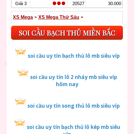
SOI CẦU BẠCH THỦ MIỀN BẮC
soi cầu uy tín bạch thủ lô mb siêu víp
soi cầu uy tín lô 2 nháy mb siêu víp
hôm nay
soi cầu uy tín song thủ lô mb siêu víp
soi cầu uy tín bạch thủ lô kép mb siêu