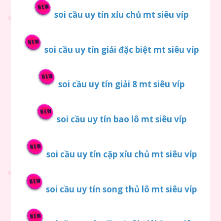
soi cầu uy tín xỉu chủ mt siêu víp
soi cầu uy tín giải đặc biệt mt siêu víp
soi cầu uy tín giải 8 mt siêu víp
soi cầu uy tín bao lô mt siêu víp
soi cầu uy tín cặp xỉu chủ mt siêu víp
soi cầu uy tín song thủ lô mt siêu víp