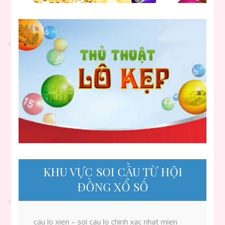
KHU VỰC SOI CẦU TỪ HỘI
ĐỒNG XỔ SỐ
cau lo xien – soi cau lo chinh xac nhat mien