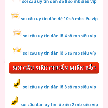
soi cầu uy tín dàn đề 8 số mb siêu víp
soi cầu uy tín dàn đề 10 số mb siêu víp
soi cầu uy tín dàn lô 4 số mb siêu víp
soi cầu uy tín dàn lô 6 số mb siêu víp
SOI CẦU SIÊU CHUẨN MIỀN BẮC
soi cầu uy tín dàn lô 8 số mb siêu víp
soi cầu dàn uy tín lô xiên 2 mb siêu víp