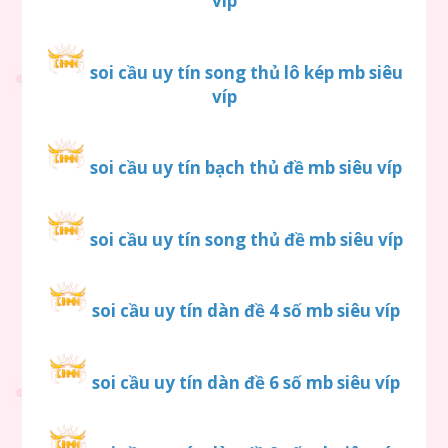
víp
soi cầu uy tín song thủ lô kép mb siêu
víp
soi cầu uy tín bạch thủ đề mb siêu víp
soi cầu uy tín song thủ đề mb siêu víp
soi cầu uy tín dàn đề 4 số mb siêu víp
soi cầu uy tín dàn đề 6 số mb siêu víp