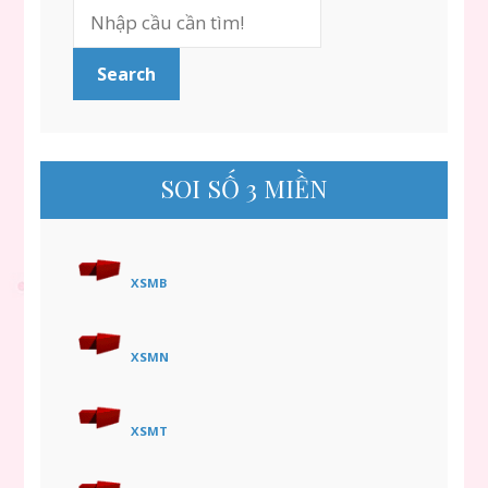
Search
SOI SỐ 3 MIỀN
XSMB
XSMN
XSMT