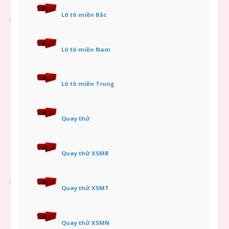
Lô tô miền Bắc
Lô tô miền Nam
Lô tô miền Trung
Quay thử
Quay thử XSMB
Quay thử XSMT
Quay thử XSMN