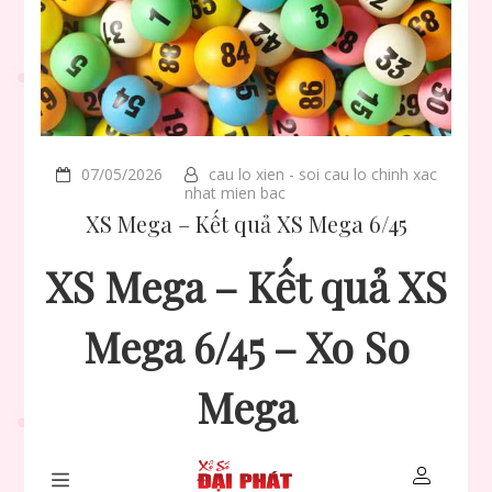
07/05/2026
cau lo xien - soi cau lo chinh xac
nhat mien bac
XS Mega – Kết quả XS Mega 6/45
XS Mega – Kết quả XS
Mega 6/45 – Xo So
Mega