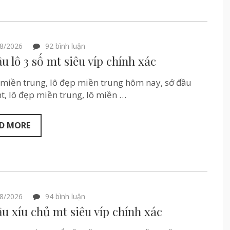
ở
8/2026
92 bình luận
soi
ầu lô 3 số mt siêu víp chính xác
cầu
lô
3
 miền trung, lô đẹp miền trung hôm nay, sớ đầu
số
t, lô đẹp miền trung, lô miền …
mt
siêu
víp
chính
D MORE
xác
ở
8/2026
94 bình luận
soi
ầu xíu chủ mt siêu víp chính xác
cầu
xíu