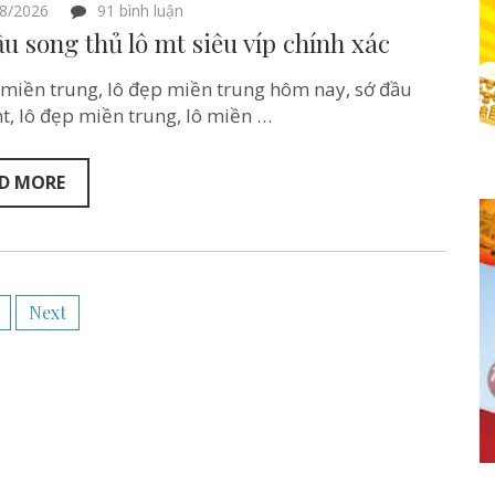
ở
8/2026
91 bình luận
soi
ầu song thủ lô mt siêu víp chính xác
cầu
song
thủ
 miền trung, lô đẹp miền trung hôm nay, sớ đầu
lô
t, lô đẹp miền trung, lô miền …
mt
siêu
víp
chính
D MORE
xác
Next