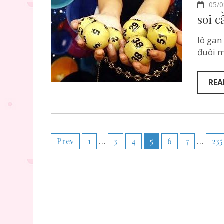
05/0
soi c
lô gan
đuôi m
REA
Điều
Prev
1
…
3
4
5
6
7
…
235
hướng
bài
viết