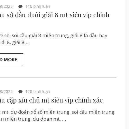
ở
8/2026
116 bình luận
soi
ầu sớ đầu đuôi giải 8 mt siêu víp chính
cầu
sớ
đầu
đuôi
vé số, soi cầu giải 8 miền trung, giải 8 là đầu hay
giải
8
iải 8, giải 8 …
mt
siêu
víp
D MORE
chính
xác
ở
8/2026
178 bình luận
soi
ầu cặp xíu chủ mt siêu víp chính xác
cầu
cặp
xíu
u mt, dự đoán xổ số miền trung, soi cầu miền trung,
chủ
n miền trung, du doan mt, …
mt
siêu