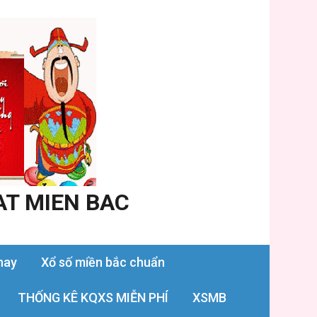
AT MIEN BAC
 nay
Xổ số miền bắc chuẩn
THỐNG KÊ KQXS MIỄN PHÍ
XSMB