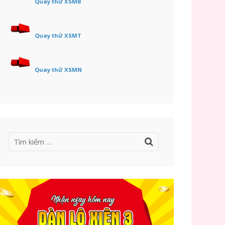
Quay thử XSMB
Quay thử XSMT
Quay thử XSMN
Tìm
kiếm
cho: