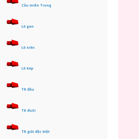
Cầu miền Trung
Lô gan
Lô xiên
Lô kép
TK đầu
TK đuôi
TK giải đặc biệt