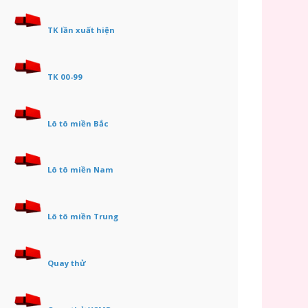
TK lần xuất hiện
TK 00-99
Lô tô miền Bắc
Lô tô miền Nam
Lô tô miền Trung
Quay thử