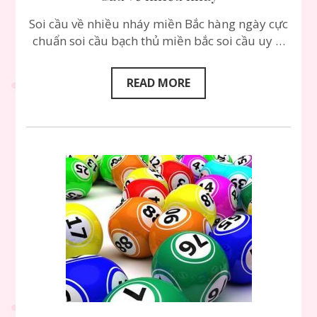
nhiều
Soi cầu về nhiều nháy miền Bắc hàng ngày cực
nháy
chuẩn soi cầu bạch thủ miền bắc soi cầu uy …
READ MORE