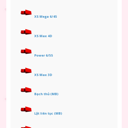
XS Mega 6/45
XS Max 4D
Power 6/55
XS Max 3D
Bạch thủ (MB)
Lật liên tục (MB)