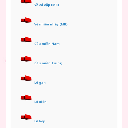
Về cả cặp (MB)
Về nhiều nháy (MB)
Cầu miền Nam
Cầu miền Trung
Lô gan
Lô xiên
Lô kép