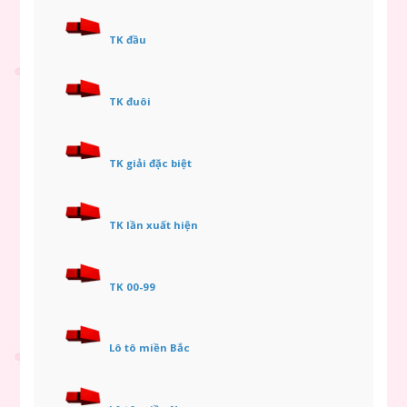
TK đầu
TK đuôi
TK giải đặc biệt
TK lần xuất hiện
TK 00-99
Lô tô miền Bắc