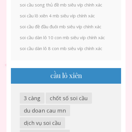
soi cầu song thủ đề mb siêu víp chính xác
soi cầu lô xiên 4 mb siêu víp chính xác
soi cầu đề đầu đuôi mb siêu víp chính xác
soi cầu dàn lô 10 con mb siêu víp chính xác
soi cầu dàn lô 8 con mb siêu víp chính xác
cầu lô xiên
3 càng
chốt số soi cầu
du doan cau mn
dịch vụ soi cầu