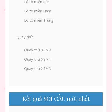
Lô tô miền Bắc
Lô tô miền Nam
Lô tô miền Trung
Quay thử
Quay thử XSMB
Quay thử XSMT
Quay thử XSMN
Kết quả SOI CẦU mới nhất