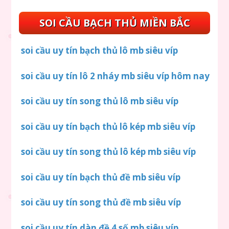
SOI CẦU BẠCH THỦ MIỀN BẮC
soi cầu uy tín bạch thủ lô mb siêu víp
soi cầu uy tín lô 2 nháy mb siêu víp hôm nay
soi cầu uy tín song thủ lô mb siêu víp
soi cầu uy tín bạch thủ lô kép mb siêu víp
soi cầu uy tín song thủ lô kép mb siêu víp
soi cầu uy tín bạch thủ đề mb siêu víp
soi cầu uy tín song thủ đề mb siêu víp
soi cầu uy tín dàn đề 4 số mb siêu víp