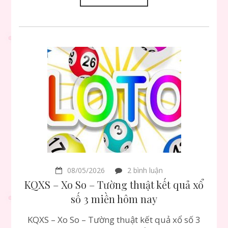
ở
08/05/2026
2 bình luận
KQXS
KQXS – Xo So – Tường thuật kết quả xổ
–
Xo
số 3 miền hôm nay
So
–
KQXS – Xo So – Tường thuật kết quả xổ số 3
Tường