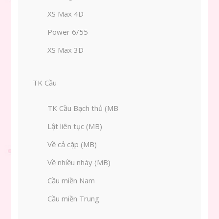
XS Max 4D
Power 6/55
XS Max 3D
TK Cầu
TK Cầu Bạch thủ (MB
Lật liên tục (MB)
Về cả cặp (MB)
Về nhiều nháy (MB)
Cầu miền Nam
Cầu miền Trung