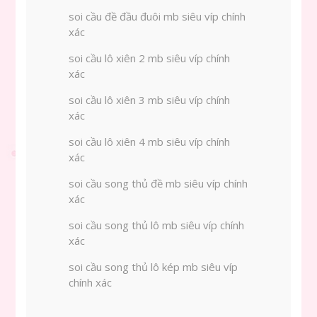
soi cầu đề đầu đuôi mb siêu víp chính
xác
soi cầu lô xiên 2 mb siêu víp chính
xác
soi cầu lô xiên 3 mb siêu víp chính
xác
soi cầu lô xiên 4 mb siêu víp chính
xác
soi cầu song thủ đề mb siêu víp chính
xác
soi cầu song thủ lô mb siêu víp chính
xác
soi cầu song thủ lô kép mb siêu víp
chính xác