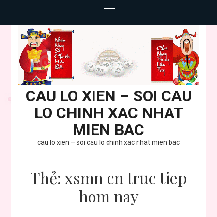
CAU LO XIEN – SOI CAU
LO CHINH XAC NHAT
MIEN BAC
cau lo xien – soi cau lo chinh xac nhat mien bac
Thẻ:
xsmn cn truc tiep
hom nay