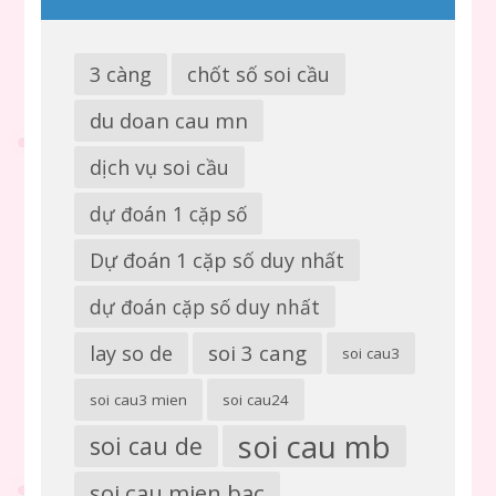
3 càng
chốt số soi cầu
du doan cau mn
dịch vụ soi cầu
dự đoán 1 cặp số
Dự đoán 1 cặp số duy nhất
dự đoán cặp số duy nhất
soi 3 cang
lay so de
soi cau3
soi cau3 mien
soi cau24
soi cau mb
soi cau de
soi cau mien bac