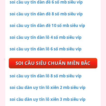
soi cầu uy tín dàn đề 6 số mb siêu víp
soi cầu uy tín dàn đề 8 số mb siêu víp
soi cầu uy tín dàn đề 10 số mb siêu víp
soi cầu uy tín dàn lô 4 số mb siêu víp
soi cầu uy tín dàn lô 6 số mb siêu víp
SOI CẦU SIÊU CHUẨN MIỀN BẮC
soi cầu uy tín dàn lô 8 số mb siêu víp
soi cầu dàn uy tín lô xiên 2 mb siêu víp
soi cầu dàn uy tín lô xiên 3 mb siêu víp