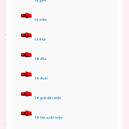
Lô gan
Lô xiên
Lô kép
TK đầu
TK đuôi
TK giải đặc biệt
TK lần xuất hiện