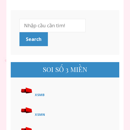
Search
SOI SỐ 3 MIỀN
XSMB
XSMN