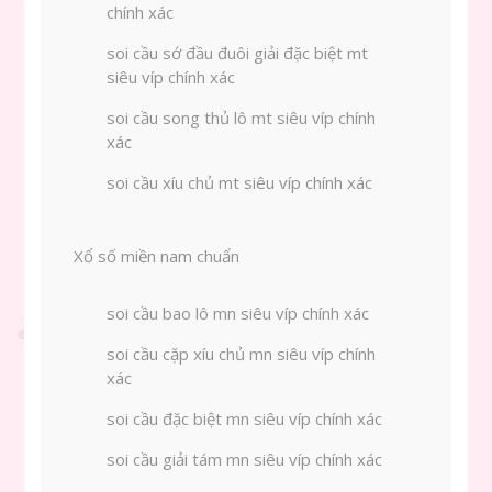
chính xác
soi cầu sớ đầu đuôi giải đặc biệt mt
siêu víp chính xác
soi cầu song thủ lô mt siêu víp chính
xác
soi cầu xíu chủ mt siêu víp chính xác
Xổ số miền nam chuẩn
soi cầu bao lô mn siêu víp chính xác
soi cầu cặp xíu chủ mn siêu víp chính
xác
soi cầu đặc biệt mn siêu víp chính xác
soi cầu giải tám mn siêu víp chính xác