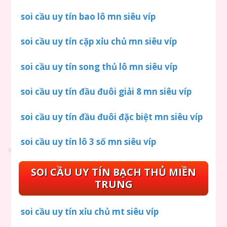
soi cầu uy tín bao lô mn siêu víp
soi cầu uy tín cặp xỉu chủ mn siêu víp
soi cầu uy tín song thủ lô mn siêu víp
soi cầu uy tín đầu đuôi giải 8 mn siêu víp
soi cầu uy tín đầu đuôi đặc biệt mn siêu víp
soi cầu uy tín lô 3 số mn siêu víp
SOI CẦU UY TÍN BẠCH THỦ MIỀN
TRUNG
soi cầu uy tín xỉu chủ mt siêu víp