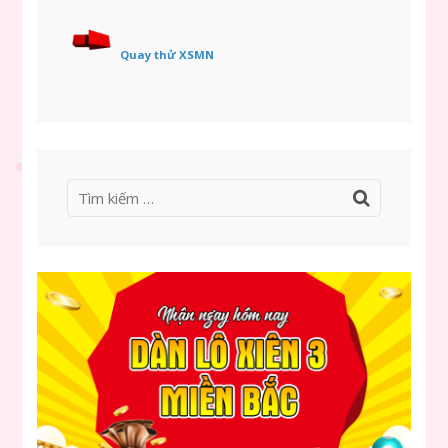
Quay thử XSMN
Tìm
kiếm
cho: