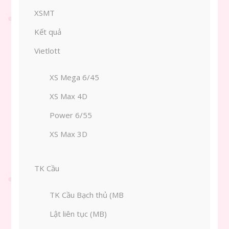
XSMT
Kết quả
Vietlott
XS Mega 6/45
XS Max 4D
Power 6/55
XS Max 3D
TK Cầu
TK Cầu Bạch thủ (MB
Lật liên tục (MB)