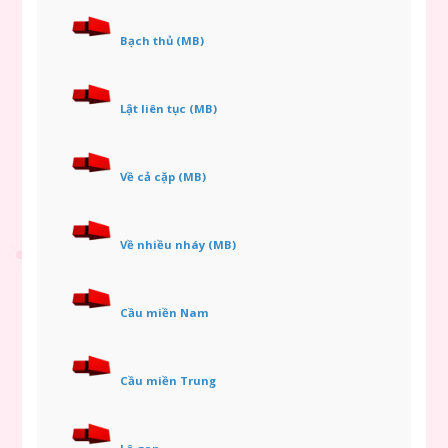
Bạch thủ (MB)
Lật liên tục (MB)
Về cả cặp (MB)
Về nhiều nháy (MB)
Cầu miền Nam
Cầu miền Trung