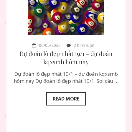
ở
06/05/2026
2 bình luận
Dự
Dự đoán lô đẹp nhất 19/1 – dự đoán
đoán
lô
kqxsmb hôm nay
đẹp
nhất
Dự đoán lô đẹp nhất 19/1 – dự đoán kqxsmb
19/1
–
hôm nay Dự đoán lô đẹp nhất 19/1. Soi cầu …
dự
đoán
kqxsmb
READ MORE
hôm
nay