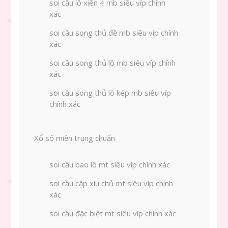
soi cầu lô xiên 4 mb siêu víp chính
xác
soi cầu song thủ đề mb siêu víp chính
xác
soi cầu song thủ lô mb siêu víp chính
xác
soi cầu song thủ lô kép mb siêu víp
chính xác
Xổ số miền trung chuẩn
soi cầu bao lô mt siêu víp chính xác
soi cầu cặp xíu chủ mt siêu víp chính
xác
soi cầu đặc biệt mt siêu víp chính xác