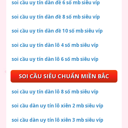
soi cầu uy tín dàn đề 6 số mb siêu víp
soi cầu uy tín dàn đề 8 số mb siêu víp
soi cầu uy tín dàn đề 10 số mb siêu víp
soi cầu uy tín dàn lô 4 số mb siêu víp
soi cầu uy tín dàn lô 6 số mb siêu víp
SOI CẦU SIÊU CHUẨN MIỀN BẮC
soi cầu uy tín dàn lô 8 số mb siêu víp
soi cầu dàn uy tín lô xiên 2 mb siêu víp
soi cầu dàn uy tín lô xiên 3 mb siêu víp