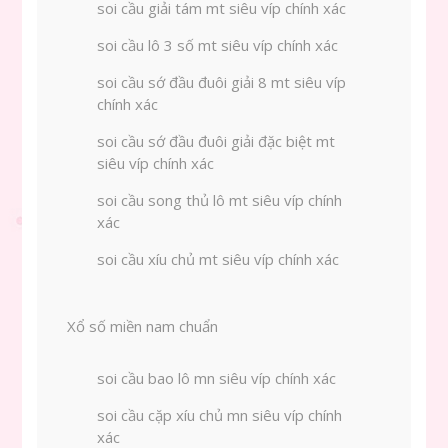
soi cầu giải tám mt siêu víp chính xác
soi cầu lô 3 số mt siêu víp chính xác
soi cầu sớ đầu đuôi giải 8 mt siêu víp
chính xác
soi cầu sớ đầu đuôi giải đặc biệt mt
siêu víp chính xác
soi cầu song thủ lô mt siêu víp chính
xác
soi cầu xíu chủ mt siêu víp chính xác
Xổ số miền nam chuẩn
soi cầu bao lô mn siêu víp chính xác
soi cầu cặp xíu chủ mn siêu víp chính
xác