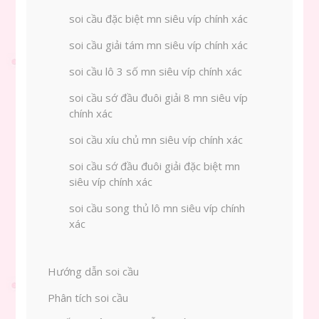
soi cầu đặc biệt mn siêu víp chính xác
soi cầu giải tám mn siêu víp chính xác
soi cầu lô 3 số mn siêu víp chính xác
soi cầu sớ đầu đuôi giải 8 mn siêu víp
chính xác
soi cầu xíu chủ mn siêu víp chính xác
soi cầu sớ đầu đuôi giải đặc biệt mn
siêu víp chính xác
soi cầu song thủ lô mn siêu víp chính
xác
Hướng dẫn soi cầu
Phân tích soi cầu