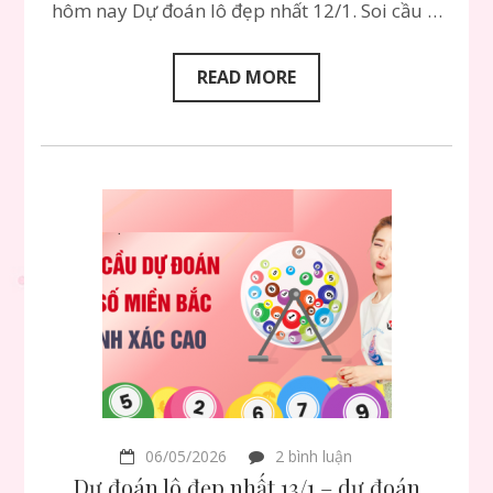
–
hôm nay Dự đoán lô đẹp nhất 12/1. Soi cầu …
dự
đoán
kqxsmb
READ MORE
hôm
nay
ở
06/05/2026
2 bình luận
Dự
Dự đoán lô đẹp nhất 13/1 – dự đoán
đoán