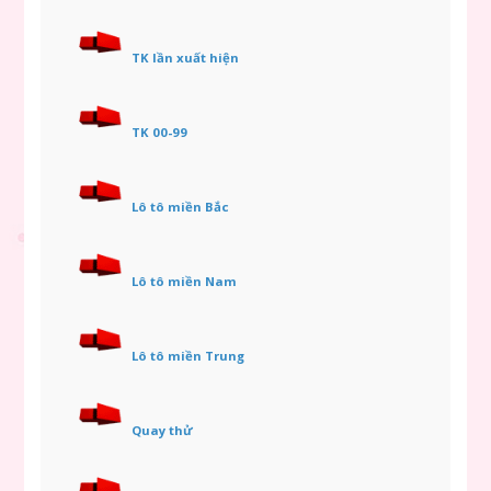
TK lần xuất hiện
TK 00-99
Lô tô miền Bắc
Lô tô miền Nam
Lô tô miền Trung
Quay thử