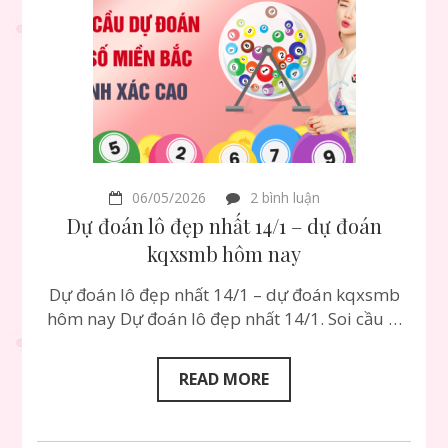
ở
06/05/2026
2 bình luận
Dự
Dự đoán lô đẹp nhất 14/1 – dự đoán
đoán
lô
kqxsmb hôm nay
đẹp
nhất
Dự đoán lô đẹp nhất 14/1 – dự đoán kqxsmb
14/1
–
hôm nay Dự đoán lô đẹp nhất 14/1. Soi cầu …
dự
đoán
kqxsmb
READ MORE
hôm
nay