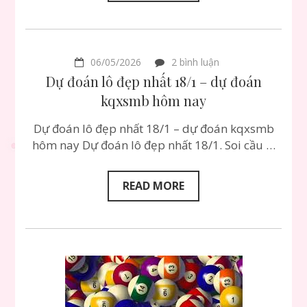
ở
06/05/2026
2 bình luận
Dự
Dự đoán lô đẹp nhất 18/1 – dự đoán
đoán
lô
kqxsmb hôm nay
đẹp
nhất
Dự đoán lô đẹp nhất 18/1 – dự đoán kqxsmb
18/1
–
hôm nay Dự đoán lô đẹp nhất 18/1. Soi cầu …
dự
đoán
kqxsmb
READ MORE
hôm
nay