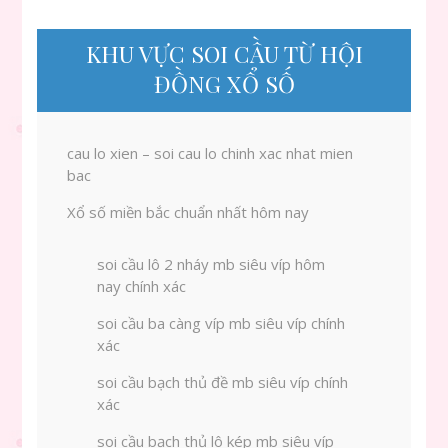
KHU VỰC SOI CẦU TỪ HỘI
ĐỒNG XỔ SỐ
cau lo xien – soi cau lo chinh xac nhat mien
bac
Xổ số miền bắc chuẩn nhất hôm nay
soi cầu lô 2 nháy mb siêu víp hôm
nay chính xác
soi cầu ba càng víp mb siêu víp chính
xác
soi cầu bạch thủ đề mb siêu víp chính
xác
soi cầu bạch thủ lô kép mb siêu víp