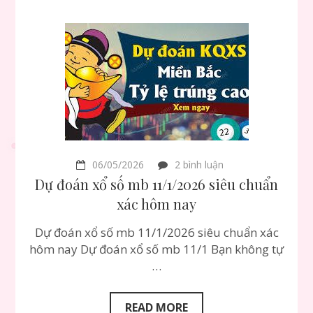
ở
06/05/2026
2 bình luận
Dự
Dự đoán xổ số mb 11/1/2026 siêu chuẩn
đoán
xổ
xác hôm nay
số
mb
Dự đoán xổ số mb 11/1/2026 siêu chuẩn xác
11/1/2026
siêu
hôm nay Dự đoán xổ số mb 11/1 Bạn không tự
chuẩn
…
xác
hôm
nay
READ MORE