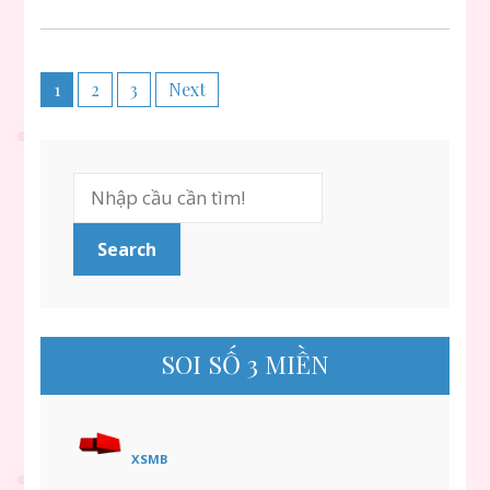
Điều
1
2
3
Next
hướng
bài
viết
Search
SOI SỐ 3 MIỀN
XSMB