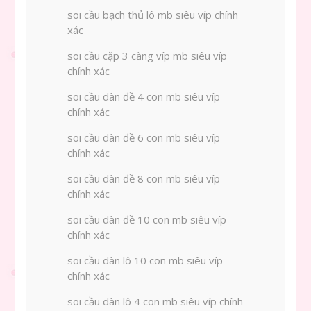
soi cầu bạch thủ lô mb siêu víp chính
xác
soi cầu cặp 3 càng víp mb siêu víp
chính xác
soi cầu dàn đề 4 con mb siêu víp
chính xác
soi cầu dàn đề 6 con mb siêu víp
chính xác
soi cầu dàn đề 8 con mb siêu víp
chính xác
soi cầu dàn đề 10 con mb siêu víp
chính xác
soi cầu dàn lô 10 con mb siêu víp
chính xác
soi cầu dàn lô 4 con mb siêu víp chính