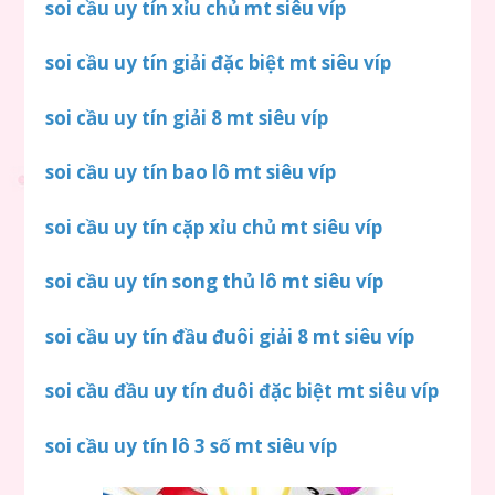
soi cầu uy tín xỉu chủ mt siêu víp
soi cầu uy tín giải đặc biệt mt siêu víp
soi cầu uy tín giải 8 mt siêu víp
soi cầu uy tín bao lô mt siêu víp
soi cầu uy tín cặp xỉu chủ mt siêu víp
soi cầu uy tín song thủ lô mt siêu víp
soi cầu uy tín đầu đuôi giải 8 mt siêu víp
soi cầu đầu uy tín đuôi đặc biệt mt siêu víp
soi cầu uy tín lô 3 số mt siêu víp