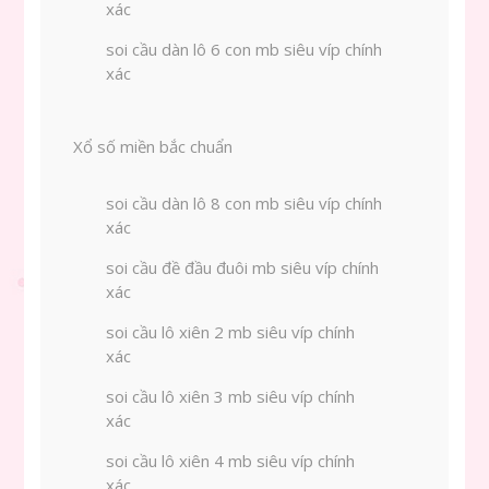
xác
soi cầu dàn lô 6 con mb siêu víp chính
xác
Xổ số miền bắc chuẩn
soi cầu dàn lô 8 con mb siêu víp chính
xác
soi cầu đề đầu đuôi mb siêu víp chính
xác
soi cầu lô xiên 2 mb siêu víp chính
xác
soi cầu lô xiên 3 mb siêu víp chính
xác
soi cầu lô xiên 4 mb siêu víp chính
xác