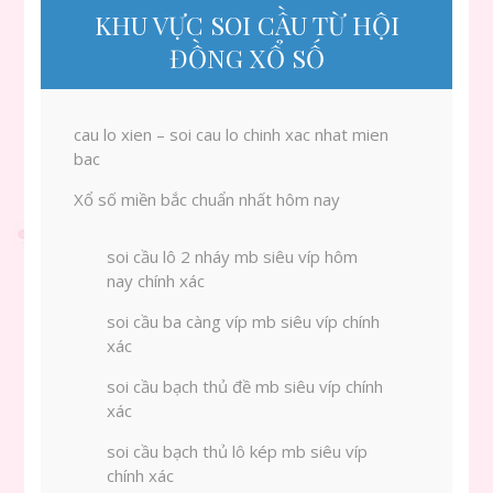
KHU VỰC SOI CẦU TỪ HỘI
ĐỒNG XỔ SỐ
cau lo xien – soi cau lo chinh xac nhat mien
bac
Xổ số miền bắc chuẩn nhất hôm nay
soi cầu lô 2 nháy mb siêu víp hôm
nay chính xác
soi cầu ba càng víp mb siêu víp chính
xác
soi cầu bạch thủ đề mb siêu víp chính
xác
soi cầu bạch thủ lô kép mb siêu víp
chính xác