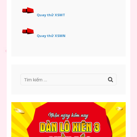
Quay thử XSMT
Quay thử XSMN
Tìm
kiếm
cho: