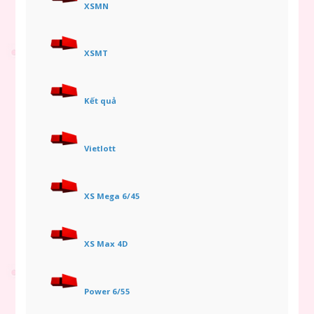
XSMN
XSMT
Kết quả
Vietlott
XS Mega 6/45
XS Max 4D
Power 6/55