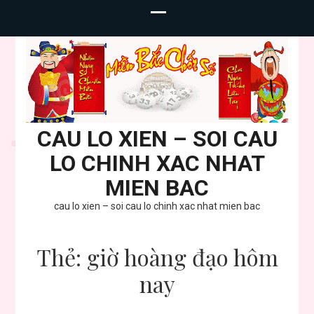
CAU LO XIEN – SOI CAU
LO CHINH XAC NHAT
MIEN BAC
cau lo xien – soi cau lo chinh xac nhat mien bac
Thẻ:
giờ hoàng đạo hôm
nay