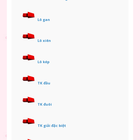
Lô gan
Lô xiên
Lô kép
TK đầu
TK đuôi
TK giải đặc biệt