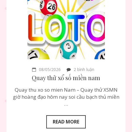
ở
08/05/2026
2 bình luận
Quay
Quay thử xổ số miền nam
thử
xổ
Quay thu xo so mien Nam – Quay thử XSMN
số
miền
giờ hoàng đạo hôm nay soi cầu bạch thủ miền
nam
…
READ MORE