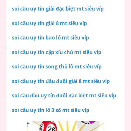
soi cầu uy tín giải đặc biệt mt siêu víp
soi cầu uy tín giải 8 mt siêu víp
soi cầu uy tín bao lô mt siêu víp
soi cầu uy tín cặp xỉu chủ mt siêu víp
soi cầu uy tín song thủ lô mt siêu víp
soi cầu uy tín đầu đuôi giải 8 mt siêu víp
soi cầu đầu uy tín đuôi đặc biệt mt siêu víp
soi cầu uy tín lô 3 số mt siêu víp