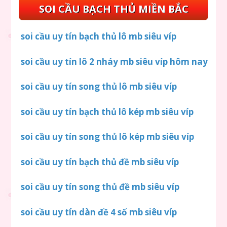
SOI CẦU BẠCH THỦ MIỀN BẮC
soi cầu uy tín bạch thủ lô mb siêu víp
soi cầu uy tín lô 2 nháy mb siêu víp hôm nay
soi cầu uy tín song thủ lô mb siêu víp
soi cầu uy tín bạch thủ lô kép mb siêu víp
soi cầu uy tín song thủ lô kép mb siêu víp
soi cầu uy tín bạch thủ đề mb siêu víp
soi cầu uy tín song thủ đề mb siêu víp
soi cầu uy tín dàn đề 4 số mb siêu víp