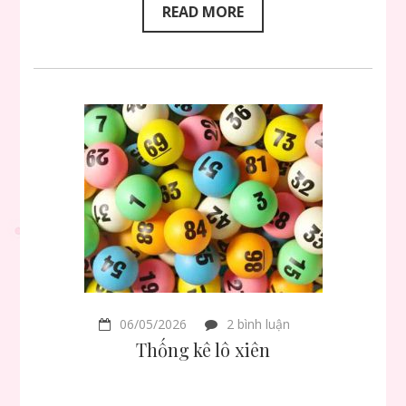
READ MORE
ở
06/05/2026
2 bình luận
Thống
Thống kê lô xiên
kê
lô
xiên