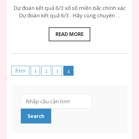
6/3
Dự đoán kết quả 6/3 xổ số miền bắc chính xác
xổ
số
Dự đoán kết quả 6/3 . Hãy cùng chuyên …
miền
bắc
chính
READ MORE
xác
Điều
Prev
1
2
3
4
hướng
bài
viết
Search