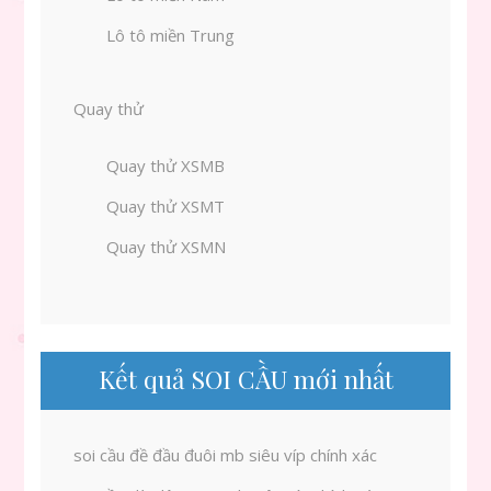
Lô tô miền Trung
Quay thử
Quay thử XSMB
Quay thử XSMT
Quay thử XSMN
Kết quả SOI CẦU mới nhất
soi cầu đề đầu đuôi mb siêu víp chính xác