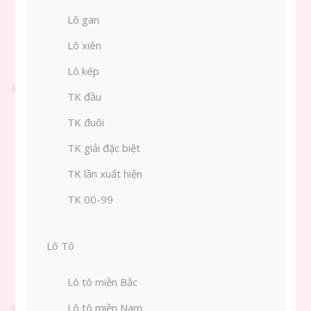
Lô gan
Lô xiên
Lô kép
TK đầu
TK đuôi
TK giải đặc biệt
TK lần xuất hiện
TK 00-99
Lô Tô
Lô tô miền Bắc
Lô tô miền Nam