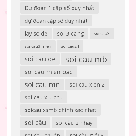
Dự đoán 1 cặp số duy nhất
dự đoán cặp số duy nhất
soi 3 cang
lay so de
soi cau3
soi cau3 mien
soi cau24
soi cau mb
soi cau de
soi cau mien bac
soi cau mn
soi cau xien 2
soi cau xiu chu
soicau xsmb chinh xac nhat
soi cầu
soi cầu 2 nháy
soi cầu chuẩn
soi cầu giải 8