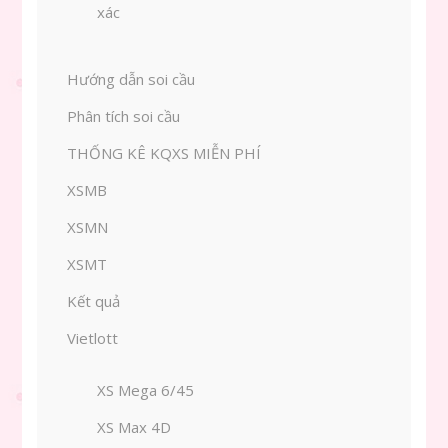
xác
Hướng dẫn soi cầu
Phân tích soi cầu
THỐNG KÊ KQXS MIỄN PHÍ
XSMB
XSMN
XSMT
Kết quả
Vietlott
XS Mega 6/45
XS Max 4D