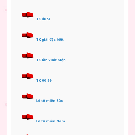
TK đuôi
TK giải đặc biệt
TK lần xuất hiện
TK 00-99
Lô tô miền Bắc
Lô tô miền Nam