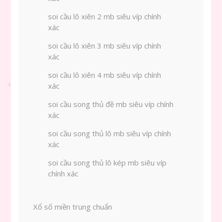
soi cầu lô xiên 2 mb siêu víp chính
xác
soi cầu lô xiên 3 mb siêu víp chính
xác
soi cầu lô xiên 4 mb siêu víp chính
xác
soi cầu song thủ đề mb siêu víp chính
xác
soi cầu song thủ lô mb siêu víp chính
xác
soi cầu song thủ lô kép mb siêu víp
chính xác
Xổ số miền trung chuẩn