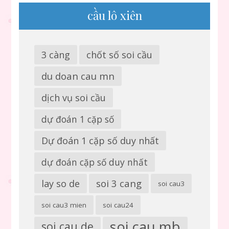
cầu lô xiên
3 càng
chốt số soi cầu
du doan cau mn
dịch vụ soi cầu
dự đoán 1 cặp số
Dự đoán 1 cặp số duy nhất
dự đoán cặp số duy nhất
soi 3 cang
lay so de
soi cau3
soi cau3 mien
soi cau24
soi cau mb
soi cau de