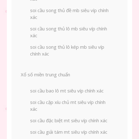
soi cầu song thủ đề mb siêu víp chính
xác
soi cầu song thủ lô mb siêu víp chính
xác
soi cầu song thủ lô kép mb siêu víp
chính xác
Xổ số miền trung chuẩn
soi cầu bao lô mt siêu víp chính xác
soi cầu cặp xíu chủ mt siêu víp chính
xác
soi cầu đặc biệt mt siêu víp chính xác
soi cầu giải tám mt siêu víp chính xác