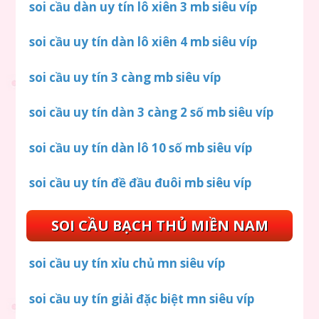
soi cầu dàn uy tín lô xiên 3 mb siêu víp
soi cầu uy tín dàn lô xiên 4 mb siêu víp
soi cầu uy tín 3 càng mb siêu víp
soi cầu uy tín dàn 3 càng 2 số mb siêu víp
soi cầu uy tín dàn lô 10 số mb siêu víp
soi cầu uy tín đề đầu đuôi mb siêu víp
SOI CẦU BẠCH THỦ MIỀN NAM
soi cầu uy tín xỉu chủ mn siêu víp
soi cầu uy tín giải đặc biệt mn siêu víp