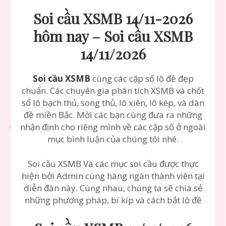
Soi cầu XSMB 14/11-2026
hôm nay – Soi cầu XSMB
14/11/2026
Soi cầu XSMB
cùng các cặp số lô đề đẹp
chuẩn. Các chuyên gia phân tích XSMB và chốt
số lô bạch thủ, song thủ, lô xiên, lô kép, và dàn
đề miền Bắc. Mời các bạn cùng đưa ra những
nhận định cho riêng mình về các cặp số ở ngoài
mục bình luận của chúng tôi nhé.
Soi cầu XSMB Và các mục soi cầu được thực
hiện bởi Admin cùng hàng ngàn thành viên tại
diễn đàn này. Cùng nhau, chúng ta sẽ chia sẻ
những phương pháp, bí kíp và cách bắt lô đề