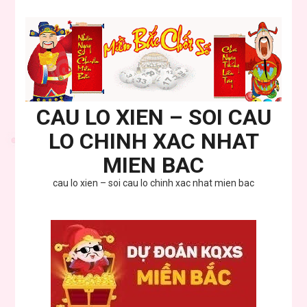
CAU LO XIEN – SOI CAU
LO CHINH XAC NHAT
MIEN BAC
cau lo xien – soi cau lo chinh xac nhat mien bac