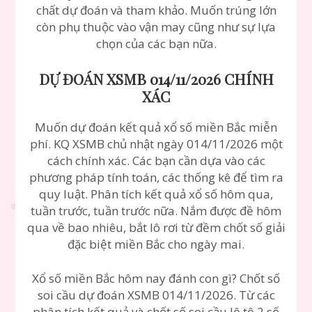
chất dự đoán và tham khảo. Muốn trúng lớn
còn phụ thuộc vào vận may cũng như sự lựa
chọn của các bạn nữa.
DỰ ĐOÁN XSMB 014/11/2026 CHÍNH
XÁC
Muốn dự đoán kết quả xổ số miền Bắc miễn
phí. KQ XSMB chủ nhật ngày 014/11/2026 một
cách chính xác. Các bạn cần dựa vào các
phương pháp tính toán, các thống kê để tìm ra
quy luật. Phân tích kết quả xổ số hôm qua,
tuần trước, tuần trước nữa. Nắm được đề hôm
qua về bao nhiêu, bắt lô rơi từ đềm chốt số giải
đặc biệt miền Bắc cho ngày mai.
Xổ số miền Bắc hôm nay đánh con gì? Chốt số
soi cầu dự đoán XSMB 014/11/2026. Từ các
phân tích kết quả và chốt số soi cầu lô tô 2 số