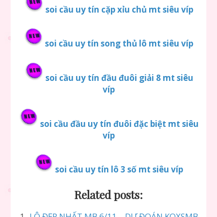
soi cầu uy tín cặp xỉu chủ mt siêu víp
soi cầu uy tín song thủ lô mt siêu víp
soi cầu uy tín đầu đuôi giải 8 mt siêu
víp
soi cầu đầu uy tín đuôi đặc biệt mt siêu
víp
soi cầu uy tín lô 3 số mt siêu víp
Related posts:
LÔ ĐẸP NHẤT MB 6/11 – DỰ ĐOÁN KQXSMB