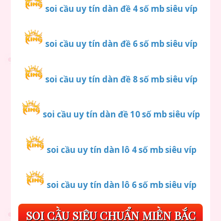
soi cầu uy tín dàn đề 4 số mb siêu víp
soi cầu uy tín dàn đề 6 số mb siêu víp
soi cầu uy tín dàn đề 8 số mb siêu víp
soi cầu uy tín dàn đề 10 số mb siêu víp
soi cầu uy tín dàn lô 4 số mb siêu víp
soi cầu uy tín dàn lô 6 số mb siêu víp
SOI CẦU SIÊU CHUẨN MIỀN BẮC