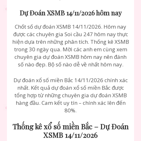
Dự Đoán XSMB 14/11/2026 hôm nay
Chốt số dự đoán XSMB 14/11/2026. Hôm nay
được các chuyên gia Soi cầu 247 hôm nay thực
hiện dựa trên những phân tích. Thống kê XSMB
trong 30 ngày qua. Mời các anh em cùng xem
chuyên gia dự đoán XSMB hôm nay nên đánh
số nào đẹp. Bộ số nào dễ về nhất hôm nay.
Dự đoán xổ số miền Bắc 14/11/2026 chính xác
nhất. Kết quả dự đoán xổ số miền Bắc được
tổng hợp từ những chuyên gia dự đoán XSMB
hàng đầu. Cam kết uy tín – chính xác lên đến
80%.
Thống kê xổ số miền Bắc – Dự Đoán
XSMB 14/11/2026