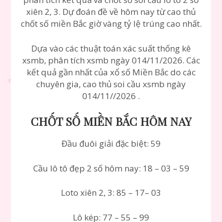
xiên 2, 3. Dự đoán đề về hôm nay từ cao thủ
chốt số miền Bắc giờ vàng tỷ lệ trúng cao nhất.
Dựa vào các thuật toán xác suất thống kê
xsmb, phân tích xsmb ngày 014/11/2026. Các
kết quả gần nhất của xổ số Miền Bắc do các
chuyên gia, cao thủ soi cầu xsmb ngày
014/11//2026 .
CHỐT SỐ MIỀN BẮC HÔM NAY
Đầu đuôi giải đặc biệt: 59
Cầu lô tô đẹp 2 số hôm nay: 18 – 03 – 59
Loto xiên 2, 3: 85 – 17– 03
Lô kép: 77 – 55 – 99