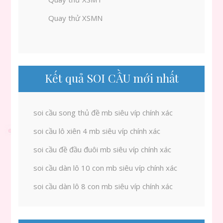
Quay thử XSMN
Kết quả SOI CẦU mới nhất
soi cầu song thủ đề mb siêu víp chính xác
soi cầu lô xiên 4 mb siêu víp chính xác
soi cầu đề đầu đuôi mb siêu víp chính xác
soi cầu dàn lô 10 con mb siêu víp chính xác
soi cầu dàn lô 8 con mb siêu víp chính xác