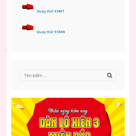
Quay thử XSMT
Quay thử XSMN
Tìm
kiếm
cho: