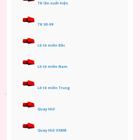
TK lần xuất hiện
TK 00-99
Lô tô miền Bắc
Lô tô miền Nam
Lô tô miền Trung
Quay thử
Quay thử XSMB