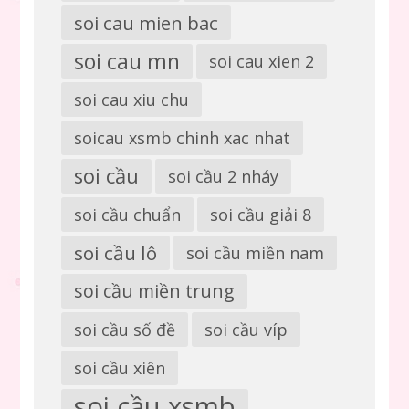
soi cau mien bac
soi cau mn
soi cau xien 2
soi cau xiu chu
soicau xsmb chinh xac nhat
soi cầu
soi cầu 2 nháy
soi cầu chuẩn
soi cầu giải 8
soi cầu lô
soi cầu miền nam
soi cầu miền trung
soi cầu số đề
soi cầu víp
soi cầu xiên
soi cầu xsmb