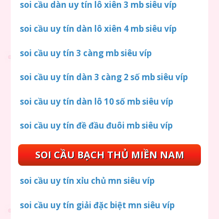
soi cầu dàn uy tín lô xiên 3 mb siêu víp
soi cầu uy tín dàn lô xiên 4 mb siêu víp
soi cầu uy tín 3 càng mb siêu víp
soi cầu uy tín dàn 3 càng 2 số mb siêu víp
soi cầu uy tín dàn lô 10 số mb siêu víp
soi cầu uy tín đề đầu đuôi mb siêu víp
SOI CẦU BẠCH THỦ MIỀN NAM
soi cầu uy tín xỉu chủ mn siêu víp
soi cầu uy tín giải đặc biệt mn siêu víp