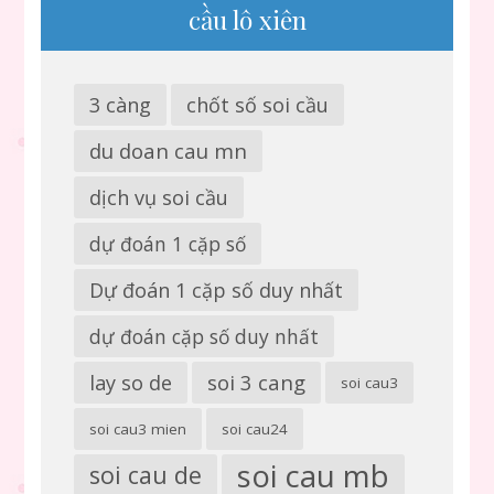
cầu lô xiên
3 càng
chốt số soi cầu
du doan cau mn
dịch vụ soi cầu
dự đoán 1 cặp số
Dự đoán 1 cặp số duy nhất
dự đoán cặp số duy nhất
soi 3 cang
lay so de
soi cau3
soi cau3 mien
soi cau24
soi cau mb
soi cau de