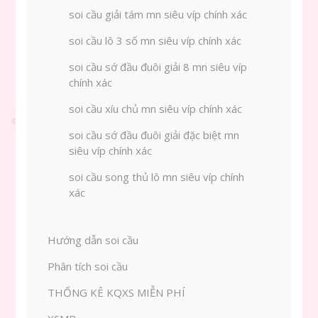
soi cầu giải tám mn siêu víp chính xác
soi cầu lô 3 số mn siêu víp chính xác
soi cầu sớ đầu đuôi giải 8 mn siêu víp
chính xác
soi cầu xíu chủ mn siêu víp chính xác
soi cầu sớ đầu đuôi giải đặc biệt mn
siêu víp chính xác
soi cầu song thủ lô mn siêu víp chính
xác
Hướng dẫn soi cầu
Phân tích soi cầu
THỐNG KÊ KQXS MIỄN PHÍ