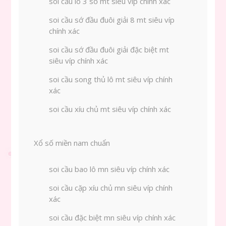
soi cầu lô 3 số mt siêu víp chính xác
soi cầu sớ đầu đuôi giải 8 mt siêu víp
chính xác
soi cầu sớ đầu đuôi giải đặc biệt mt
siêu víp chính xác
soi cầu song thủ lô mt siêu víp chính
xác
soi cầu xíu chủ mt siêu víp chính xác
Xổ số miền nam chuẩn
soi cầu bao lô mn siêu víp chính xác
soi cầu cặp xíu chủ mn siêu víp chính
xác
soi cầu đặc biệt mn siêu víp chính xác