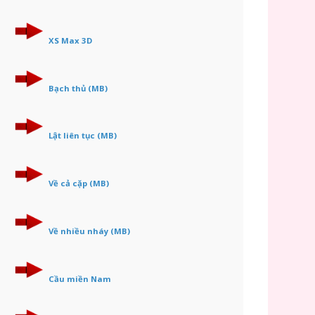
XS Max 3D
Bạch thủ (MB)
Lật liên tục (MB)
Về cả cặp (MB)
Về nhiều nháy (MB)
Cầu miền Nam