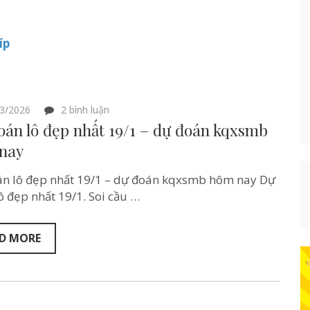
íp
ở
3/2026
2 bình luận
Dự
oán lô đẹp nhất 19/1 – dự đoán kqxsmb
đoán
lô
nay
đẹp
nhất
n lô đẹp nhất 19/1 – dự đoán kqxsmb hôm nay Dự
19/1
–
ô đẹp nhất 19/1. Soi cầu …
dự
đoán
kqxsmb
D MORE
hôm
nay