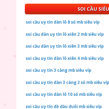
SOI CẦU SIÊ
soi cầu uy tín dàn lô 8 số mb siêu víp
soi cầu dàn uy tín lô xiên 2 mb siêu víp
soi cầu dàn uy tín lô xiên 3 mb siêu víp
soi cầu uy tín dàn lô xiên 4 mb siêu víp
soi cầu uy tín 3 càng mb siêu víp
soi cầu uy tín dàn 3 càng 2 số mb siêu ví
soi cầu uy tín dàn lô 10 số mb siêu víp
soi cầu uy tín đề đầu đuôi mb siêu víp