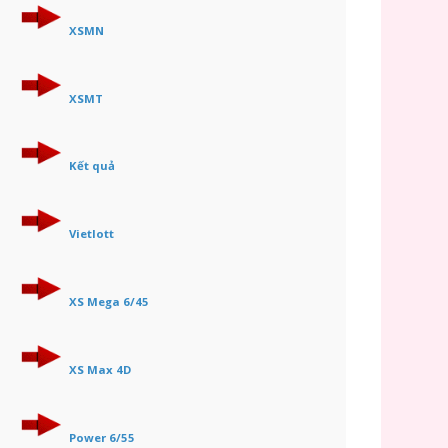
XSMN
XSMT
Kết quả
Vietlott
XS Mega 6/45
XS Max 4D
Power 6/55