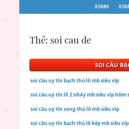
XSMN
XSM
Thẻ:
soi cau de
SOI CẦU BẠ
soi cầu uy tín bạch thủ lô mb siêu víp
soi cầu uy tín lô 2 nháy mb siêu víp hôm
soi cầu uy tín song thủ lô mb siêu víp
soi cầu uy tín bạch thủ lô kép mb siêu víp