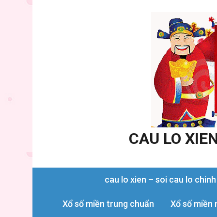
CAU LO XIE
cau lo xien – soi cau lo chin
Xổ số miền trung chuẩn
Xổ số miề