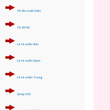
TK lần xuất hiện
TK 00-99
Lô tô miền Bắc
Lô tô miền Nam
Lô tô miền Trung
Quay thử