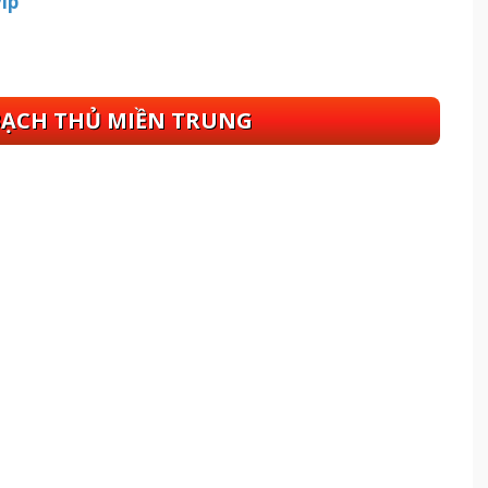
víp
 BẠCH THỦ MIỀN TRUNG