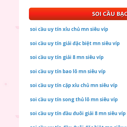
SOI CẦU BẠ
soi cầu uy tín xỉu chủ mn siêu víp
soi cầu uy tín giải đặc biệt mn siêu víp
soi cầu uy tín giải 8 mn siêu víp
soi cầu uy tín bao lô mn siêu víp
soi cầu uy tín cặp xỉu chủ mn siêu víp
soi cầu uy tín song thủ lô mn siêu víp
soi cầu uy tín đầu đuôi giải 8 mn siêu víp