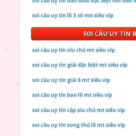
soi cầu uy tín đầu đuôi đặc biệt mn siêu 
soi cầu uy tín lô 3 số mn siêu víp
SOI CẦU UY TÍN
soi cầu uy tín xỉu chủ mt siêu víp
soi cầu uy tín giải đặc biệt mt siêu víp
soi cầu uy tín giải 8 mt siêu víp
soi cầu uy tín bao lô mt siêu víp
soi cầu uy tín cặp xỉu chủ mt siêu víp
soi cầu uy tín song thủ lô mt siêu víp