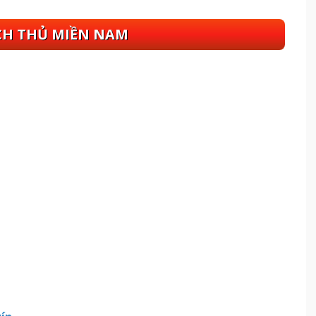
CH THỦ MIỀN NAM