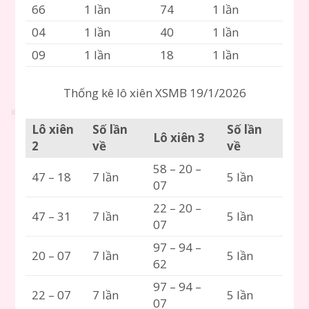
66
1 lần
74
1 lần
04
1 lần
40
1 lần
09
1 lần
18
1 lần
Thống kê lô xiên XSMB 19/1/2026
Lô xiên
Số lần
Số lần
Lô xiên 3
2
về
về
58 – 20 –
47 – 18
7 lần
5 lần
07
22 – 20 –
47 – 31
7 lần
5 lần
07
97 – 94 –
20 – 07
7 lần
5 lần
62
97 – 94 –
22 – 07
7 lần
5 lần
07