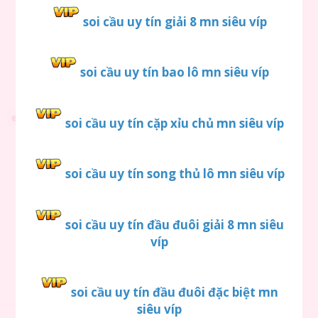
soi cầu uy tín giải 8 mn siêu víp
soi cầu uy tín bao lô mn siêu víp
soi cầu uy tín cặp xỉu chủ mn siêu víp
soi cầu uy tín song thủ lô mn siêu víp
soi cầu uy tín đầu đuôi giải 8 mn siêu
víp
soi cầu uy tín đầu đuôi đặc biệt mn
siêu víp