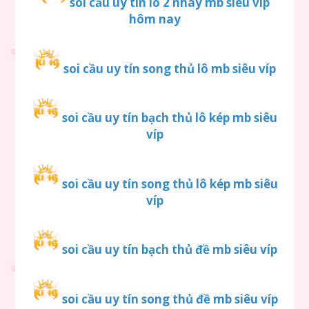
soi cầu uy tín lô 2 nháy mb siêu víp
hôm nay
soi cầu uy tín song thủ lô mb siêu víp
soi cầu uy tín bạch thủ lô kép mb siêu
víp
soi cầu uy tín song thủ lô kép mb siêu
víp
soi cầu uy tín bạch thủ đề mb siêu víp
soi cầu uy tín song thủ đề mb siêu víp