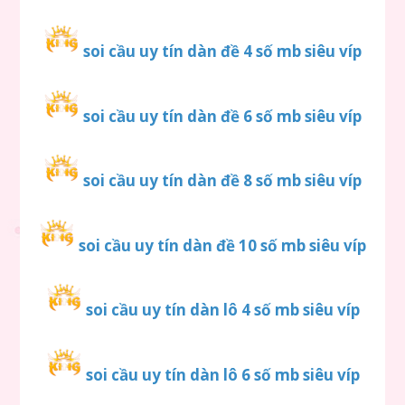
soi cầu uy tín dàn đề 4 số mb siêu víp
soi cầu uy tín dàn đề 6 số mb siêu víp
soi cầu uy tín dàn đề 8 số mb siêu víp
soi cầu uy tín dàn đề 10 số mb siêu víp
soi cầu uy tín dàn lô 4 số mb siêu víp
soi cầu uy tín dàn lô 6 số mb siêu víp