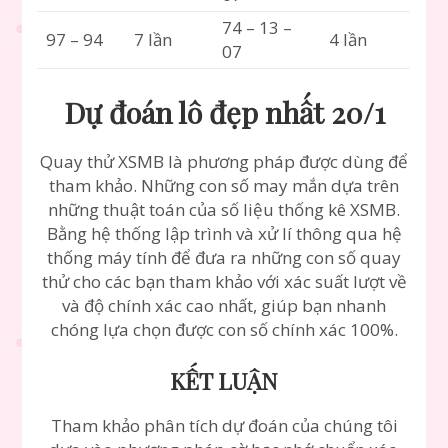
74 – 13 –
97 – 94
7 lần
4 lần
07
Dự đoán lô đẹp nhất 20/1
Quay thử XSMB là phương pháp được dùng để
tham khảo. Những con số may mắn dựa trên
những thuật toán của số liệu thống kê XSMB.
Bằng hệ thống lập trình và xử lí thông qua hệ
thống máy tính để đưa ra những con số quay
thử cho các bạn tham khảo với xác suất lượt về
và độ chính xác cao nhất, giúp bạn nhanh
chóng lựa chọn được con số chính xác 100%.
KẾT LUẬN
Tham khảo phân tích dự đoán của chúng tôi