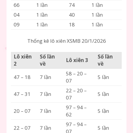
66
1 lần
74
1 lần
04
1 lần
40
1 lần
09
1 lần
18
1 lần
Thống kê lô xiên XSMB 20/1/2026
Lô xiên
Số lần
Số lần
Lô xiên 3
2
về
về
58 – 20 –
47 – 18
7 lần
5 lần
07
22 – 20 –
47 – 31
7 lần
5 lần
07
97 – 94 –
20 – 07
7 lần
5 lần
62
97 – 94 –
22 – 07
7 lần
5 lần
07