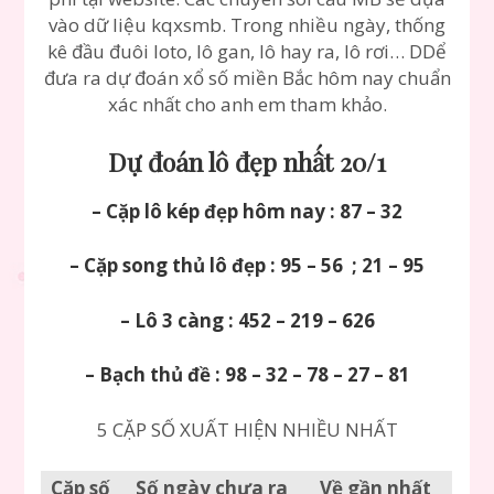
vào dữ liệu kqxsmb. Trong nhiều ngày, thống
kê đầu đuôi loto, lô gan, lô hay ra, lô rơi… DDể
đưa ra dự đoán xổ số miền Bắc hôm nay chuẩn
xác nhất cho anh em tham khảo.
Dự đoán lô đẹp nhất 20/1
– Cặp lô kép đẹp hôm nay : 87 – 32
– Cặp song thủ lô đẹp : 95 – 56 ; 21 – 95
– Lô 3 càng : 452 – 219 – 626
– Bạch thủ đề : 98 – 32 – 78 – 27 – 81
5 CẶP SỐ XUẤT HIỆN NHIỀU NHẤT
Cặp số
Số ngày chưa ra
Về gần nhất