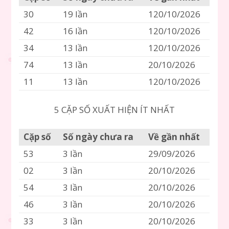
30
19 lần
120/10/2026
42
16 lần
120/10/2026
34
13 lần
120/10/2026
74
13 lần
20/10/2026
11
13 lần
120/10/2026
5 CẶP SỐ XUẤT HIỆN ÍT NHẤT
Cặp số
Số ngày chưa ra
Về gần nhất
53
3 lần
29/09/2026
02
3 lần
20/10/2026
54
3 lần
20/10/2026
46
3 lần
20/10/2026
33
3 lần
20/10/2026