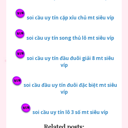
soi cầu uy tín cặp xỉu chủ mt siêu víp
soi cầu uy tín song thủ lô mt siêu víp
soi cầu uy tín đầu đuôi giải 8 mt siêu
víp
soi cầu đầu uy tín đuôi đặc biệt mt siêu
víp
soi cầu uy tín lô 3 số mt siêu víp
Related posts: