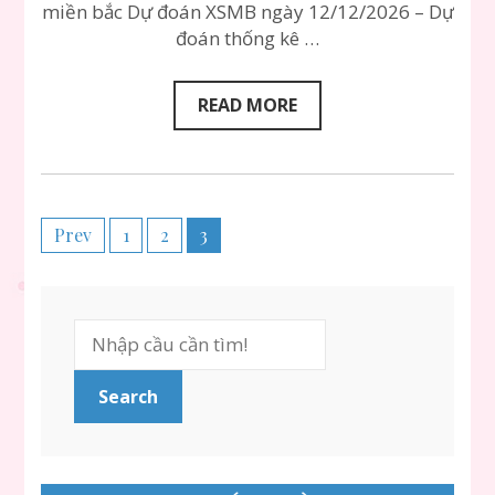
Dự
miền bắc Dự đoán XSMB ngày 12/12/2026 – Dự
đoán
đoán thống kê …
miền
bắc
READ MORE
Điều
Prev
1
2
3
hướng
bài
viết
Search