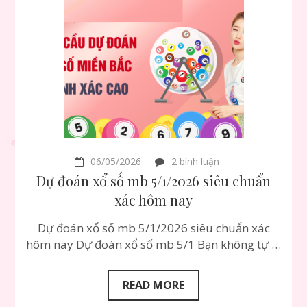
ở
06/05/2026
2 bình luận
Dự
Dự đoán xổ số mb 5/1/2026 siêu chuẩn
đoán
xổ
xác hôm nay
số
mb
Dự đoán xổ số mb 5/1/2026 siêu chuẩn xác
5/1/2026
siêu
hôm nay Dự đoán xổ số mb 5/1 Bạn không tự …
chuẩn
xác
hôm
READ MORE
nay