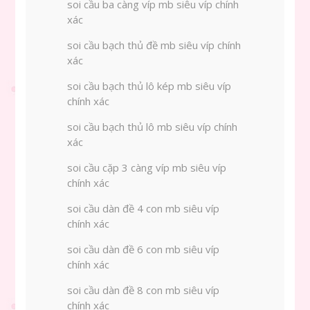
soi cầu ba càng víp mb siêu víp chính
xác
soi cầu bạch thủ đề mb siêu víp chính
xác
soi cầu bạch thủ lô kép mb siêu víp
chính xác
soi cầu bạch thủ lô mb siêu víp chính
xác
soi cầu cặp 3 càng víp mb siêu víp
chính xác
soi cầu dàn đề 4 con mb siêu víp
chính xác
soi cầu dàn đề 6 con mb siêu víp
chính xác
soi cầu dàn đề 8 con mb siêu víp
chính xác