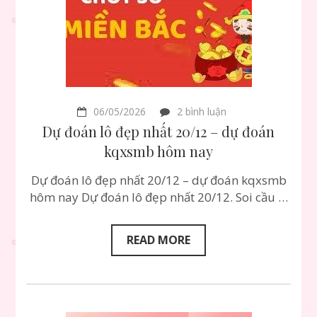
ở
06/05/2026
2 bình luận
Dự
Dự đoán lô đẹp nhất 20/12 – dự đoán
đoán
lô
kqxsmb hôm nay
đẹp
nhất
Dự đoán lô đẹp nhất 20/12 – dự đoán kqxsmb
20/12
–
hôm nay Dự đoán lô đẹp nhất 20/12. Soi cầu …
dự
đoán
kqxsmb
READ MORE
hôm
nay