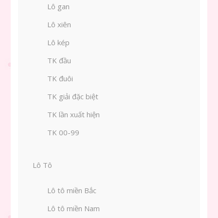
Lô gan
Lô xiên
Lô kép
TK đầu
TK đuôi
TK giải đặc biệt
TK lần xuất hiện
TK 00-99
Lô Tô
Lô tô miền Bắc
Lô tô miền Nam