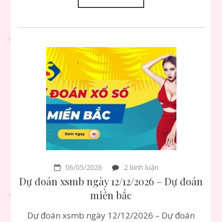
xác
ở
06/05/2026
2 bình luận
Dự
Dự đoán xsmb ngày 12/12/2026 – Dự đoán
đoán
xsmb
miền bắc
ngày
12/12/2026
Dự đoán xsmb ngày 12/12/2026 – Dự đoán
–