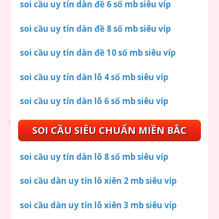
soi cầu uy tín dàn đề 6 số mb siêu víp
soi cầu uy tín dàn đề 8 số mb siêu víp
soi cầu uy tín dàn đề 10 số mb siêu víp
soi cầu uy tín dàn lô 4 số mb siêu víp
soi cầu uy tín dàn lô 6 số mb siêu víp
SOI CẦU SIÊU CHUẨN MIỀN BẮC
soi cầu uy tín dàn lô 8 số mb siêu víp
soi cầu dàn uy tín lô xiên 2 mb siêu víp
soi cầu dàn uy tín lô xiên 3 mb siêu víp