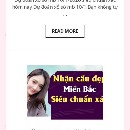
10/1/2026
siêu
hôm nay Dự đoán xổ số mb 10/1 Bạn không tự
chuẩn
…
xác
hôm
nay
READ MORE