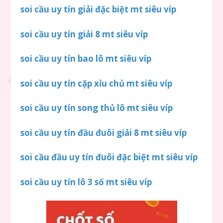
soi cầu uy tín giải đặc biệt mt siêu víp
soi cầu uy tín giải 8 mt siêu víp
soi cầu uy tín bao lô mt siêu víp
soi cầu uy tín cặp xỉu chủ mt siêu víp
soi cầu uy tín song thủ lô mt siêu víp
soi cầu uy tín đầu đuôi giải 8 mt siêu víp
soi cầu đầu uy tín đuôi đặc biệt mt siêu víp
soi cầu uy tín lô 3 số mt siêu víp