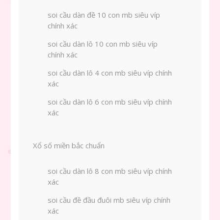
soi cầu dàn đề 10 con mb siêu víp
chính xác
soi cầu dàn lô 10 con mb siêu víp
chính xác
soi cầu dàn lô 4 con mb siêu víp chính
xác
soi cầu dàn lô 6 con mb siêu víp chính
xác
Xổ số miền bắc chuẩn
soi cầu dàn lô 8 con mb siêu víp chính
xác
soi cầu đề đầu đuôi mb siêu víp chính
xác