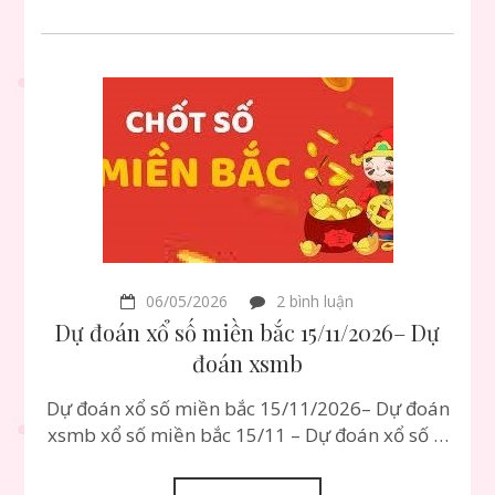
ở
06/05/2026
2 bình luận
Dự
Dự đoán xổ số miền bắc 15/11/2026– Dự
đoán
xổ
đoán xsmb
số
miền
Dự đoán xổ số miền bắc 15/11/2026– Dự đoán
bắc
15/11/2026–
xsmb xổ số miền bắc 15/11 – Dự đoán xổ số …
Dự
đoán
xsmb