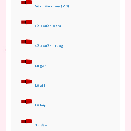
Về nhiều nháy (MB)
Cầu miền Nam
Cầu miền Trung
Lô gan
Lô xiên
Lô kép
TK đầu