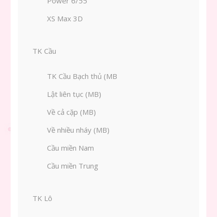
Power 6/55
XS Max 3D
TK Cầu
TK Cầu Bạch thủ (MB
Lật liên tục (MB)
Về cả cặp (MB)
Về nhiều nháy (MB)
Cầu miền Nam
Cầu miền Trung
TK Lô