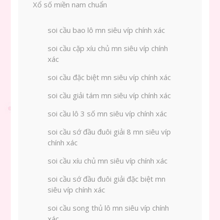
Xổ số miền nam chuẩn
soi cầu bao lô mn siêu víp chính xác
soi cầu cặp xíu chủ mn siêu víp chính
xác
soi cầu đặc biệt mn siêu víp chính xác
soi cầu giải tám mn siêu víp chính xác
soi cầu lô 3 số mn siêu víp chính xác
soi cầu sớ đầu đuôi giải 8 mn siêu víp
chính xác
soi cầu xíu chủ mn siêu víp chính xác
soi cầu sớ đầu đuôi giải đặc biệt mn
siêu víp chính xác
soi cầu song thủ lô mn siêu víp chính
xác