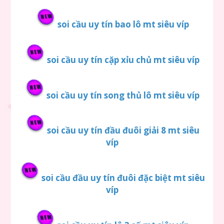
soi cầu uy tín bao lô mt siêu víp
soi cầu uy tín cặp xỉu chủ mt siêu víp
soi cầu uy tín song thủ lô mt siêu víp
soi cầu uy tín đầu đuôi giải 8 mt siêu
víp
soi cầu đầu uy tín đuôi đặc biệt mt siêu
víp