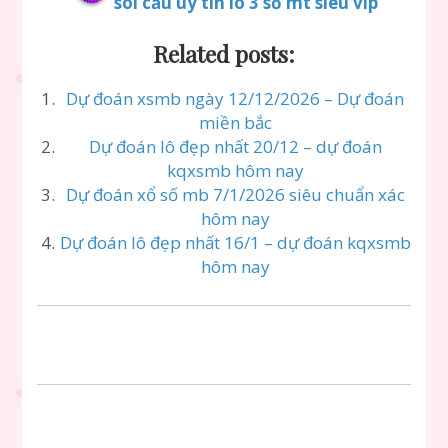
soi cầu uy tín lô 3 số mt siêu víp
Related posts:
Dự đoán xsmb ngày 12/12/2026 – Dự đoán
miền bắc
Dự đoán lô đẹp nhất 20/12 – dự đoán
kqxsmb hôm nay
Dự đoán xổ số mb 7/1/2026 siêu chuẩn xác
hôm nay
Dự đoán lô đẹp nhất 16/1 – dự đoán kqxsmb
hôm nay