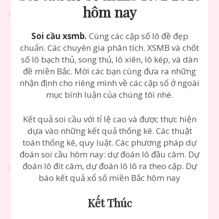
hôm nay
Soi cầu xsmb.
Cùng các cặp số lô đề đẹp
chuẩn. Các chuyên gia phân tích. XSMB và chốt
số lô bạch thủ, song thủ, lô xiên, lô kép, và dàn
đề miền Bắc. Mời các bạn cùng đưa ra những
nhận định cho riêng mình về các cặp số ở ngoài
mục bình luận của chúng tôi nhé.
Kết quả soi cầu với tỉ lệ cao và được thực hiện
dựa vào những kết quả thống kê. Các thuật
toán thống kê, quy luật. Các phương pháp dự
đoán soi cầu hôm nay: dự đoán lô đầu câm. Dự
đoán lô đít câm, dự đoán lô lô ra theo cặp. Dự
báo kết quả xổ số miền Bắc hôm nay
Kết Thúc