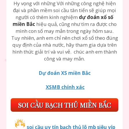
Hy vọng với những Với những công nghệ hiện
đại và phần mềm soi cầu tân tiến sẽ giúp mọi
người có thêm kinh nghiệm
dự đoán xổ số
miền Bắc
hiệu quả, cũng như tìm ra được cho
mình con số may mắn trong ngày hôm sau.
Tuy nhiên, anh em chỉ nên chơi xổ số theo đúng
quy định của nhà nước, hãy tham gia dựa trên
hình thức giải trí và vui vẻ. chúc anh em thành
công và may mắn.
Dự đoán XS miền Bắc
XSMB chính xác
SOI CẦU BẠCH THỦ MIỀN BẮC
soi cầu uy tín bạch thủ lô mb siêu víp