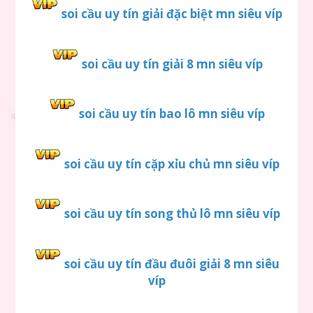
soi cầu uy tín giải đặc biệt mn siêu víp
soi cầu uy tín giải 8 mn siêu víp
soi cầu uy tín bao lô mn siêu víp
soi cầu uy tín cặp xỉu chủ mn siêu víp
soi cầu uy tín song thủ lô mn siêu víp
soi cầu uy tín đầu đuôi giải 8 mn siêu
víp