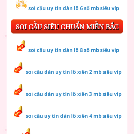
soi cầu uy tín dàn lô 6 số mb siêu víp
SOI CẦU SIÊU CHUẨN MIỀN BẮC
soi cầu uy tín dàn lô 8 số mb siêu víp
soi cầu dàn uy tín lô xiên 2 mb siêu víp
soi cầu dàn uy tín lô xiên 3 mb siêu víp
soi cầu uy tín dàn lô xiên 4 mb siêu víp