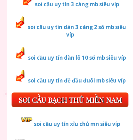
soi cầu uy tín 3 càng mb siêu víp
soi cầu uy tín dàn 3 càng 2 số mb siêu
víp
soi cầu uy tín dàn lô 10 số mb siêu víp
soi cầu uy tín đề đầu đuôi mb siêu víp
SOI CẦU BẠCH THỦ MIỀN NAM
soi cầu uy tín xỉu chủ mn siêu víp