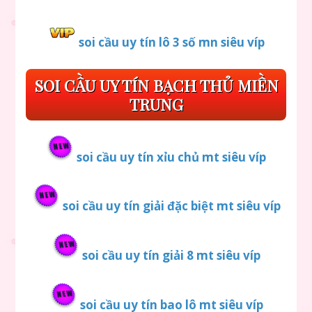
soi cầu uy tín lô 3 số mn siêu víp
SOI CẦU UY TÍN BẠCH THỦ MIỀN
TRUNG
soi cầu uy tín xỉu chủ mt siêu víp
soi cầu uy tín giải đặc biệt mt siêu víp
soi cầu uy tín giải 8 mt siêu víp
soi cầu uy tín bao lô mt siêu víp