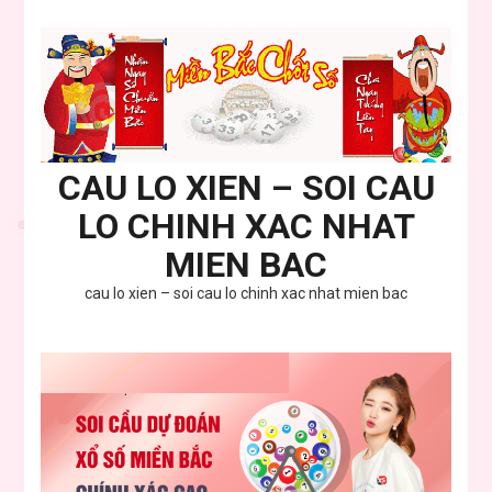
CAU LO XIEN – SOI CAU
LO CHINH XAC NHAT
MIEN BAC
cau lo xien – soi cau lo chinh xac nhat mien bac