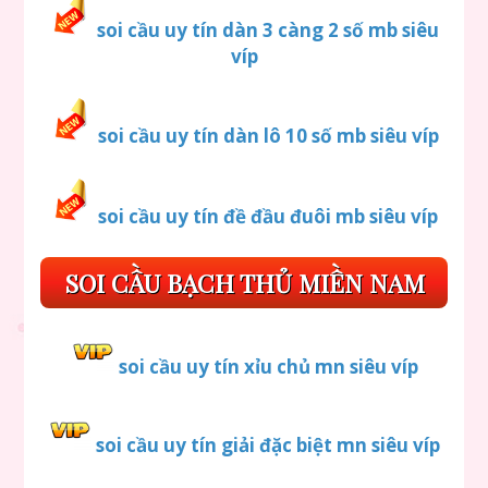
soi cầu uy tín dàn 3 càng 2 số mb siêu
víp
soi cầu uy tín dàn lô 10 số mb siêu víp
soi cầu uy tín đề đầu đuôi mb siêu víp
SOI CẦU BẠCH THỦ MIỀN NAM
soi cầu uy tín xỉu chủ mn siêu víp
soi cầu uy tín giải đặc biệt mn siêu víp