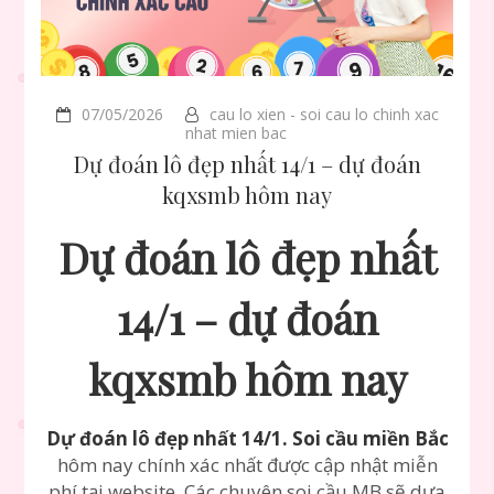
07/05/2026
cau lo xien - soi cau lo chinh xac
nhat mien bac
Dự đoán lô đẹp nhất 14/1 – dự đoán
kqxsmb hôm nay
Dự đoán lô đẹp nhất
14/1 – dự đoán
kqxsmb hôm nay
Dự đoán lô đẹp nhất 14/1.
Soi cầu miền Bắc
hôm nay chính xác nhất được cập nhật miễn
phí tại website. Các chuyên soi cầu MB sẽ dựa