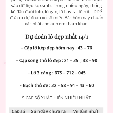
vào dữ liệu kqxsmb. Trong nhiều ngày, thống
kê đầu đuôi loto, lô gan, lô hay ra, lô rơi… DDể
đưa ra dự đoán xổ số miền Bắc hôm nay chuẩn
xác nhất cho anh em tham khảo.
Dự đoán lô đẹp nhất 14/1
– Cặp lô kép đẹp hôm nay : 43 – 76
– Cặp song thủ lô đẹp : 21 – 35 ; 38 – 98
– Lô 3 càng : 673 – 712 – 045
– Bạch thủ đề : 32 – 58 – 91 – 43 – 60
5 CẶP SỐ XUẤT HIỆN NHIỀU NHẤT
Cặp số
Số ngày chưa ra
Về gần nhất