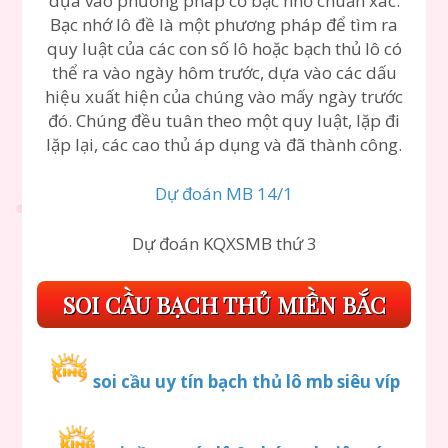
dựa vào phương pháp cờ bạc nhớ chuẩn xác.
Bạc nhớ lô đề là một phương pháp để tìm ra
quy luật của các con số lô hoặc bạch thủ lô có
thể ra vào ngày hôm trước, dựa vào các dấu
hiệu xuất hiện của chúng vào mấy ngày trước
đó. Chúng đều tuân theo một quy luật, lặp đi
lặp lại, các cao thủ áp dụng và đã thành công.
Dự đoán MB 14/1
Dự đoán KQXSMB thứ 3
SOI CẦU BẠCH THỦ MIỀN BẮC
soi cầu uy tín bạch thủ lô mb siêu víp