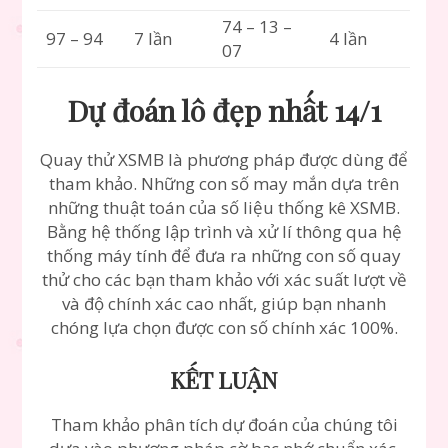
74 – 13 –
97 – 94
7 lần
4 lần
07
Dự đoán lô đẹp nhất 14/1
Quay thử XSMB là phương pháp được dùng để
tham khảo. Những con số may mắn dựa trên
những thuật toán của số liệu thống kê XSMB.
Bằng hệ thống lập trình và xử lí thông qua hệ
thống máy tính để đưa ra những con số quay
thử cho các bạn tham khảo với xác suất lượt về
và độ chính xác cao nhất, giúp bạn nhanh
chóng lựa chọn được con số chính xác 100%.
KẾT LUẬN
Tham khảo phân tích dự đoán của chúng tôi