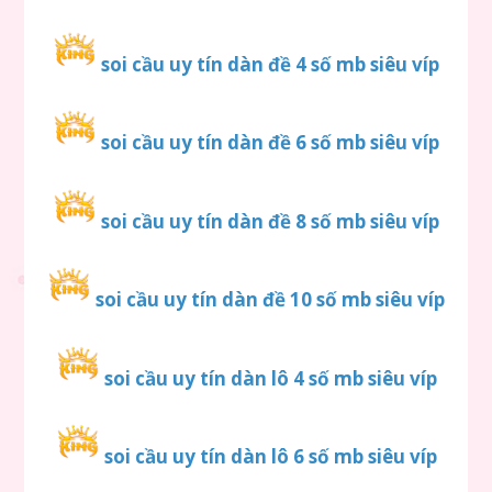
soi cầu uy tín dàn đề 4 số mb siêu víp
soi cầu uy tín dàn đề 6 số mb siêu víp
soi cầu uy tín dàn đề 8 số mb siêu víp
soi cầu uy tín dàn đề 10 số mb siêu víp
soi cầu uy tín dàn lô 4 số mb siêu víp
soi cầu uy tín dàn lô 6 số mb siêu víp