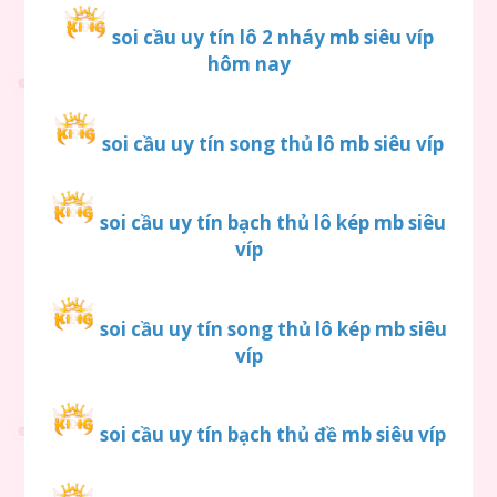
soi cầu uy tín lô 2 nháy mb siêu víp
hôm nay
soi cầu uy tín song thủ lô mb siêu víp
soi cầu uy tín bạch thủ lô kép mb siêu
víp
soi cầu uy tín song thủ lô kép mb siêu
víp
soi cầu uy tín bạch thủ đề mb siêu víp