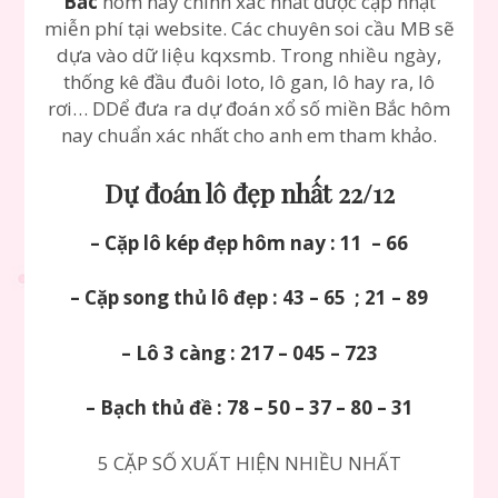
Bắc
hôm nay chính xác nhất được cập nhật
miễn phí tại website. Các chuyên soi cầu MB sẽ
dựa vào dữ liệu kqxsmb. Trong nhiều ngày,
thống kê đầu đuôi loto, lô gan, lô hay ra, lô
rơi… DDể đưa ra dự đoán xổ số miền Bắc hôm
nay chuẩn xác nhất cho anh em tham khảo.
Dự đoán lô đẹp nhất 22/12
– Cặp lô kép đẹp hôm nay : 11 – 66
– Cặp song thủ lô đẹp : 43 – 65 ; 21 – 89
– Lô 3 càng : 217 – 045 – 723
– Bạch thủ đề : 78 – 50 – 37 – 80 – 31
5 CẶP SỐ XUẤT HIỆN NHIỀU NHẤT