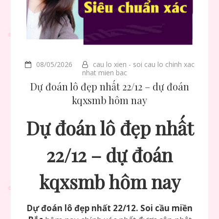
08/05/2026
cau lo xien - soi cau lo chinh xac
nhat mien bac
Dự đoán lô đẹp nhất 22/12 – dự đoán
kqxsmb hôm nay
Dự đoán lô đẹp nhất
22/12 – dự đoán
kqxsmb hôm nay
Dự đoán lô đẹp nhất 22/12.
Soi cầu miền