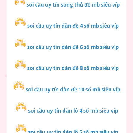
soi cầu uy tín song thủ đề mb siêu víp
soi cầu uy tín dàn đề 4 số mb siêu víp
soi cầu uy tín dàn đề 6 số mb siêu víp
soi cầu uy tín dàn đề 8 số mb siêu víp
soi cầu uy tín dàn đề 10 số mb siêu víp
soi cầu uy tín dàn lô 4 số mb siêu víp
soi cầu uy tín dàn lô 6 số mb siêu víp