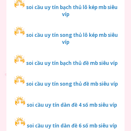
soi cầu uy tín bạch thủ lô kép mb siêu
víp
soi cầu uy tín song thủ lô kép mb siêu
víp
soi cầu uy tín bạch thủ đề mb siêu víp
soi cầu uy tín song thủ đề mb siêu víp
soi cầu uy tín dàn đề 4 số mb siêu víp
soi cầu uy tín dàn đề 6 số mb siêu víp