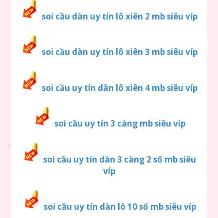
soi cầu dàn uy tín lô xiên 2 mb siêu víp
soi cầu dàn uy tín lô xiên 3 mb siêu víp
soi cầu uy tín dàn lô xiên 4 mb siêu víp
soi cầu uy tín 3 càng mb siêu víp
soi cầu uy tín dàn 3 càng 2 số mb siêu
víp
soi cầu uy tín dàn lô 10 số mb siêu víp