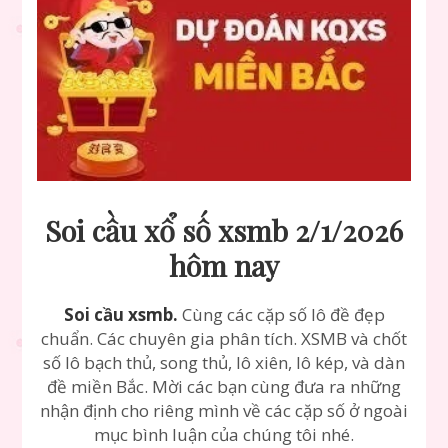
Soi cầu xổ số xsmb 2/1/2026
hôm nay
Soi cầu xsmb.
Cùng các cặp số lô đề đẹp
chuẩn. Các chuyên gia phân tích. XSMB và chốt
số lô bạch thủ, song thủ, lô xiên, lô kép, và dàn
đề miền Bắc. Mời các bạn cùng đưa ra những
nhận định cho riêng mình về các cặp số ở ngoài
mục bình luận của chúng tôi nhé.