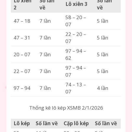
Lô xiên
Số lần
Số lần
Lô xiên 3
2
về
về
58 – 20 –
47 – 18
7 lần
5 lần
07
22 – 20 –
47 – 31
7 lần
5 lần
07
97 – 94 –
20 – 07
7 lần
5 lần
62
97 – 94 –
22 – 07
7 lần
5 lần
07
74 – 13 –
97 – 94
7 lần
4 lần
07
Thống kê lô kép XSMB 2/1/2026
Lô kép
Số lần về
Cặp lô kép
Số lần về