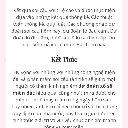
Kết quả soi cầu với tỉ lệ cao và được thực hiện
dựa vào những kết quả thống kê. Các thuật
toán thống kê, quy luật. Các phương pháp dự
đoán soi cầu hôm nay: dự đoán lô đầu câm. Dự
đoán lô đít câm, dự đoán lô lô ra theo cặp. Dự
báo kết quả xổ số miền Bắc hôm nay
Kết Thúc
Hy vọng với những Với những công nghệ hiện
đại và phần mềm soi cầu tân tiến sẽ giúp mọi
người có thêm kinh nghiệm
dự đoán xổ số
miền Bắc
hiệu quả, cũng như tìm ra được cho
mình con số may mắn trong ngày hôm sau.
Tuy nhiên, anh em chỉ nên chơi xổ số theo đúng
quy định của nhà nước, hãy tham gia dựa trên
hình thức giải trí và vui vẻ. chúc anh em thành
công và may mắn.