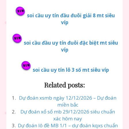
soi cầu uy tín đầu đuôi giải 8 mt siêu
víp
soi cầu đầu uy tín đuôi đặc biệt mt siêu
víp
soi cầu uy tín lô 3 số mt siêu víp
Related posts:
Dự đoán xsmb ngày 12/12/2026 – Dự đoán
miền bắc
Dự đoán xổ số mb 29/12/2026 siêu chuẩn
xác hôm nay
Dự đoán lô đề MB 1/1 – dự đoán kqxs chuẩn