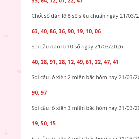
33, 64, 72, 07, 22, 47
Chốt số dàn lô 8 số siêu chuẩn ngày 21/03/2
63, 40, 86, 36, 90, 19, 10, 06
Soi cầu dàn lô 10 số ngày 21/03/2026 :
40, 28, 91, 28, 12, 49, 61, 22, 47, 41
Soi cầu lô xiên 2 miền bắc hôm nay 21/03/2
90, 97
Soi cầu lô xiên 3 miền bắc hôm nay 21/03/2
19, 50, 15
Soi cầu lô xiên 4 miền bắc hôm nay 21/03/2