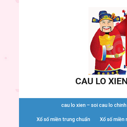
CAU LO XIE
cau lo xien – soi cau lo chin
Xổ số miền trung chuẩn
Xổ số miề