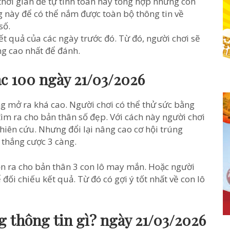
thời gian để tự tính toán hay tổng hợp những con
ng này để có thể nắm được toàn bộ thông tin về
số.
t quả của các ngày trước đó. Từ đó, người chơi sẽ
ng cao nhất để đánh.
ác 100 ngày 21/03/2026
ng mở ra khá cao. Người chơi có thể thử sức bằng
tìm ra cho bản thân số đẹp. Với cách này người chơi
ghiên cứu. Nhưng đổi lại nâng cao cơ hội trúng
 thắng cược 3 càng.
họn ra cho bản thân 3 con lô may mắn. Hoặc người
 đối chiếu kết quả. Từ đó có gợi ý tốt nhất về con lô
g thông tin gì? ngày 21/03/2026