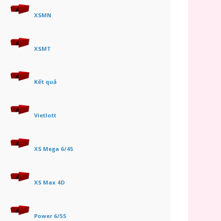
XSMN
XSMT
Kết quả
Vietlott
XS Mega 6/45
XS Max 4D
Power 6/55