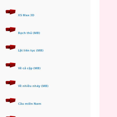
XS Max 3D
Bạch thủ (MB)
Lật liên tục (MB)
Về cả cặp (MB)
Về nhiều nháy (MB)
Cầu miền Nam