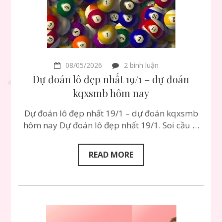
ở
08/05/2026
2 bình luận
Dự
Dự đoán lô đẹp nhất 19/1 – dự đoán
đoán
lô
kqxsmb hôm nay
đẹp
nhất
Dự đoán lô đẹp nhất 19/1 – dự đoán kqxsmb
19/1
–
hôm nay Dự đoán lô đẹp nhất 19/1. Soi cầu …
dự
đoán
kqxsmb
READ MORE
hôm
nay