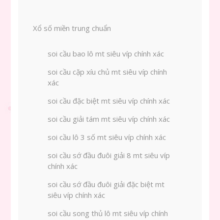
Xổ số miền trung chuẩn
soi cầu bao lô mt siêu víp chính xác
soi cầu cặp xíu chủ mt siêu víp chính
xác
soi cầu đặc biệt mt siêu víp chính xác
soi cầu giải tám mt siêu víp chính xác
soi cầu lô 3 số mt siêu víp chính xác
soi cầu sớ đầu đuôi giải 8 mt siêu víp
chính xác
soi cầu sớ đầu đuôi giải đặc biệt mt
siêu víp chính xác
soi cầu song thủ lô mt siêu víp chính