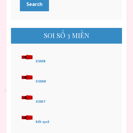
Search
SOI SỐ 3 MIỀN
XSMB
XSMN
XSMT
Kết quả