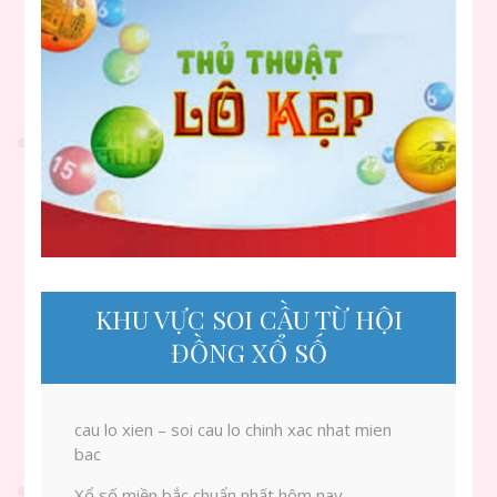
KHU VỰC SOI CẦU TỪ HỘI
ĐỒNG XỔ SỐ
cau lo xien – soi cau lo chinh xac nhat mien
bac
Xổ số miền bắc chuẩn nhất hôm nay