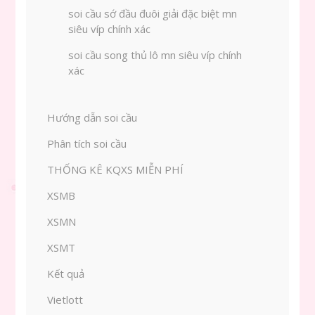
soi cầu sớ đầu đuôi giải đặc biệt mn
siêu víp chính xác
soi cầu song thủ lô mn siêu víp chính
xác
Hướng dẫn soi cầu
Phân tích soi cầu
THỐNG KÊ KQXS MIỄN PHÍ
XSMB
XSMN
XSMT
Kết quả
Vietlott