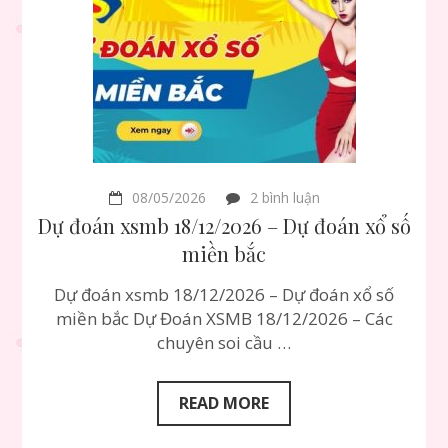
ở
08/05/2026
2 bình luận
Dự
Dự đoán xsmb 18/12/2026 – Dự đoán xổ số
đoán
xsmb
miền bắc
18/12/2026
–
Dự đoán xsmb 18/12/2026 – Dự đoán xổ số
Dự
đoán
miền bắc Dự Đoán XSMB 18/12/2026 – Các
xổ
chuyên soi cầu …
số
miền
bắc
READ MORE