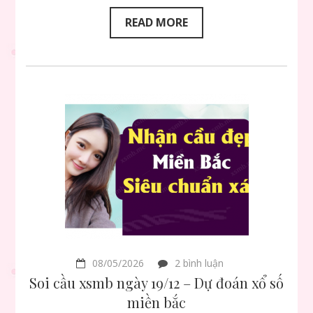
xác
hôm
READ MORE
nay
ở
08/05/2026
2 bình luận
Soi
Soi cầu xsmb ngày 19/12 – Dự đoán xổ số
cầu
xsmb
miền bắc
ngày