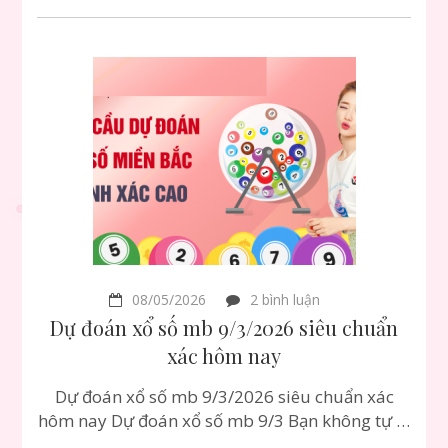
ở
08/05/2026
2 bình luận
Dự
Dự đoán xổ số mb 9/3/2026 siêu chuẩn
đoán
xổ
xác hôm nay
số
mb
Dự đoán xổ số mb 9/3/2026 siêu chuẩn xác
9/3/2026
siêu
hôm nay Dự đoán xổ số mb 9/3 Bạn không tự …
chuẩn