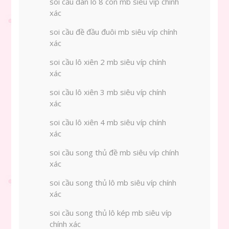
soi cầu dàn lô 8 con mb siêu víp chính
xác
soi cầu đề đầu đuôi mb siêu víp chính
xác
soi cầu lô xiên 2 mb siêu víp chính
xác
soi cầu lô xiên 3 mb siêu víp chính
xác
soi cầu lô xiên 4 mb siêu víp chính
xác
soi cầu song thủ đề mb siêu víp chính
xác
soi cầu song thủ lô mb siêu víp chính
xác
soi cầu song thủ lô kép mb siêu víp
chính xác