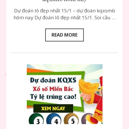
đẹp
nhất
Dự đoán lô đẹp nhất 15/1 – dự đoán kqxsmb
15/1
–
hôm nay Dự đoán lô đẹp nhất 15/1. Soi cầu …
dự
đoán
kqxsmb
READ MORE
hôm
nay