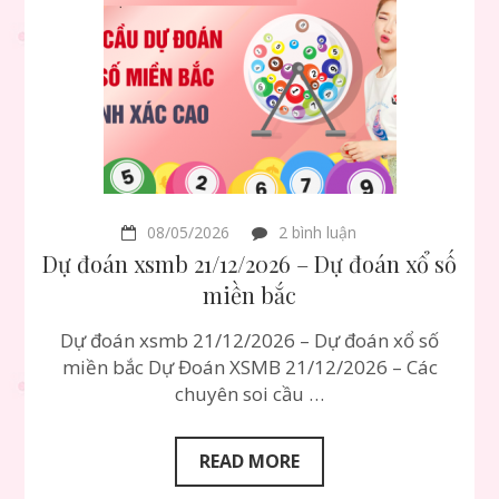
ở
08/05/2026
2 bình luận
Dự
Dự đoán xsmb 21/12/2026 – Dự đoán xổ số
đoán
xsmb
miền bắc
21/12/2026
–
Dự đoán xsmb 21/12/2026 – Dự đoán xổ số
Dự
đoán
miền bắc Dự Đoán XSMB 21/12/2026 – Các
xổ
chuyên soi cầu …
số
miền
bắc
READ MORE