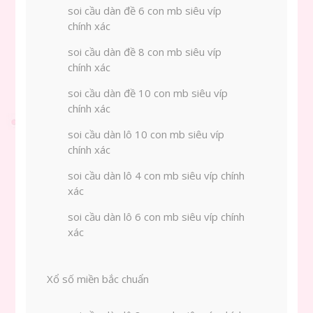
soi cầu dàn đề 6 con mb siêu víp
chính xác
soi cầu dàn đề 8 con mb siêu víp
chính xác
soi cầu dàn đề 10 con mb siêu víp
chính xác
soi cầu dàn lô 10 con mb siêu víp
chính xác
soi cầu dàn lô 4 con mb siêu víp chính
xác
soi cầu dàn lô 6 con mb siêu víp chính
xác
Xổ số miền bắc chuẩn