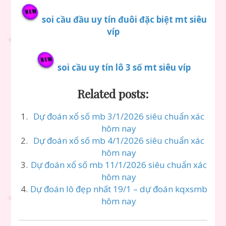
soi cầu đầu uy tín đuôi đặc biệt mt siêu
víp
soi cầu uy tín lô 3 số mt siêu víp
Related posts:
Dự đoán xổ số mb 3/1/2026 siêu chuẩn xác
hôm nay
Dự đoán xổ số mb 4/1/2026 siêu chuẩn xác
hôm nay
Dự đoán xổ số mb 11/1/2026 siêu chuẩn xác
hôm nay
Dự đoán lô đẹp nhất 19/1 – dự đoán kqxsmb
hôm nay