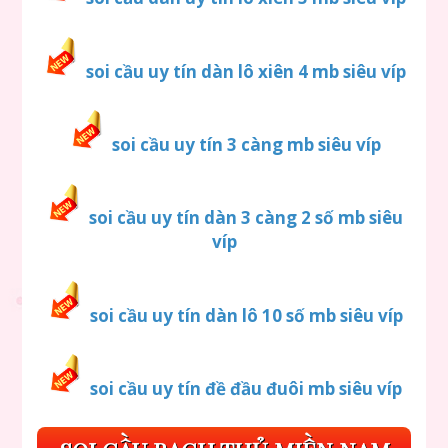
soi cầu uy tín dàn lô xiên 4 mb siêu víp
soi cầu uy tín 3 càng mb siêu víp
soi cầu uy tín dàn 3 càng 2 số mb siêu
víp
soi cầu uy tín dàn lô 10 số mb siêu víp
soi cầu uy tín đề đầu đuôi mb siêu víp