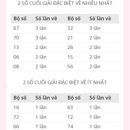
2 SỐ CUỐI GIẢI ĐẶC BIỆT VỀ NHIỀU NHẤT
Bộ số
Số lần về
Bộ số
Số lần về
67
3 lần
32
3 lần
70
3 lần
21
2 lần
13
2 lần
26
2 lần
06
2 lần
15
2 lần
08
2 lần
56
2 lần
2 SỐ CUỐI GIẢI ĐẶC BIỆT VỀ ÍT NHẤT
Bộ số
Số lần về
Bộ số
Số lần về
16
1 lần
63
1 lần
72
1 lần
12
1 lần
66
1 lần
74
1 lần