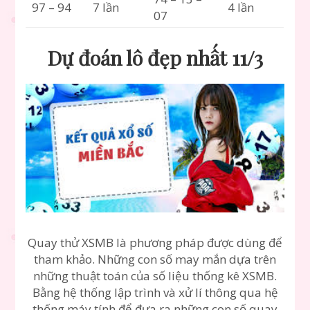
97 – 94
7 lần
4 lần
07
Dự đoán lô đẹp nhất 11/3
Quay thử XSMB là phương pháp được dùng để
tham khảo. Những con số may mắn dựa trên
những thuật toán của số liệu thống kê XSMB.
Bằng hệ thống lập trình và xử lí thông qua hệ
thống máy tính để đưa ra những con số quay