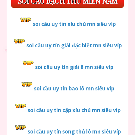
SOI CẦU BẠCH THỦ MIỀN NAM
soi cầu uy tín xỉu chủ mn siêu víp
soi cầu uy tín giải đặc biệt mn siêu víp
soi cầu uy tín giải 8 mn siêu víp
soi cầu uy tín bao lô mn siêu víp
soi cầu uy tín cặp xỉu chủ mn siêu víp
soi cầu uy tín song thủ lô mn siêu víp