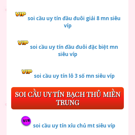
soi cầu uy tín đầu đuôi giải 8 mn siêu
víp
soi cầu uy tín đầu đuôi đặc biệt mn
siêu víp
soi cầu uy tín lô 3 số mn siêu víp
SOI CẦU UY TÍN BẠCH THỦ MIỀN
TRUNG
soi cầu uy tín xỉu chủ mt siêu víp