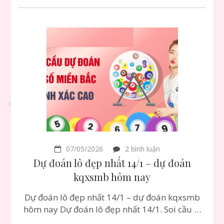
ở
07/05/2026
2 bình luận
Dự
Dự đoán lô đẹp nhất 14/1 – dự đoán
đoán
lô
kqxsmb hôm nay
đẹp
nhất
Dự đoán lô đẹp nhất 14/1 – dự đoán kqxsmb
14/1
–
hôm nay Dự đoán lô đẹp nhất 14/1. Soi cầu …
dự