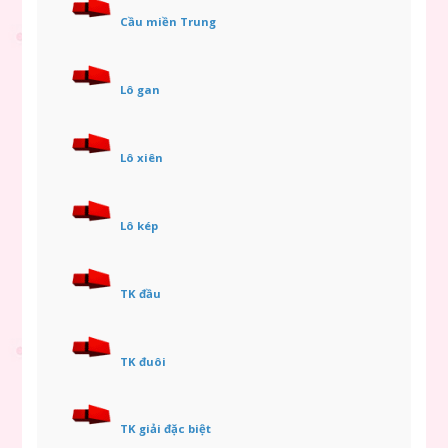
Cầu miền Trung
Lô gan
Lô xiên
Lô kép
TK đầu
TK đuôi
TK giải đặc biệt