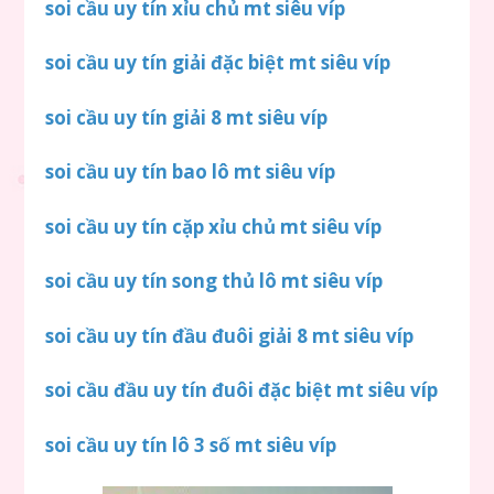
soi cầu uy tín xỉu chủ mt siêu víp
soi cầu uy tín giải đặc biệt mt siêu víp
soi cầu uy tín giải 8 mt siêu víp
soi cầu uy tín bao lô mt siêu víp
soi cầu uy tín cặp xỉu chủ mt siêu víp
soi cầu uy tín song thủ lô mt siêu víp
soi cầu uy tín đầu đuôi giải 8 mt siêu víp
soi cầu đầu uy tín đuôi đặc biệt mt siêu víp
soi cầu uy tín lô 3 số mt siêu víp