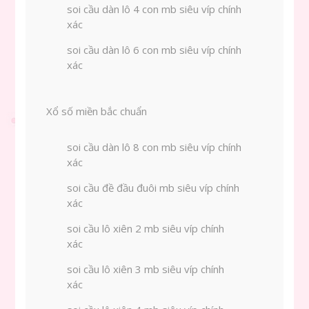
soi cầu dàn lô 4 con mb siêu víp chính
xác
soi cầu dàn lô 6 con mb siêu víp chính
xác
Xổ số miền bắc chuẩn
soi cầu dàn lô 8 con mb siêu víp chính
xác
soi cầu đề đầu đuôi mb siêu víp chính
xác
soi cầu lô xiên 2 mb siêu víp chính
xác
soi cầu lô xiên 3 mb siêu víp chính
xác