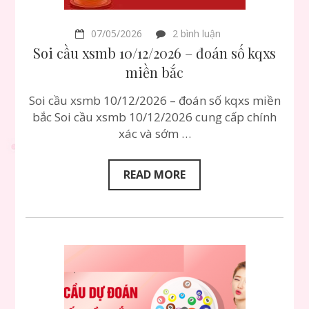
ở
07/05/2026
2 bình luận
Soi
Soi cầu xsmb 10/12/2026 – đoán số kqxs
cầu
xsmb
miền bắc
10/12/2026
–
Soi cầu xsmb 10/12/2026 – đoán số kqxs miền
đoán
số
bắc Soi cầu xsmb 10/12/2026 cung cấp chính
kqxs
xác và sớm …
miền
bắc
READ MORE