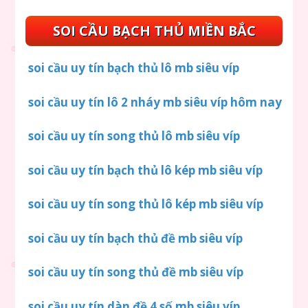
SOI CẦU BẠCH THỦ MIỀN BẮC
soi cầu uy tín bạch thủ lô mb siêu víp
soi cầu uy tín lô 2 nháy mb siêu víp hôm nay
soi cầu uy tín song thủ lô mb siêu víp
soi cầu uy tín bạch thủ lô kép mb siêu víp
soi cầu uy tín song thủ lô kép mb siêu víp
soi cầu uy tín bạch thủ đề mb siêu víp
soi cầu uy tín song thủ đề mb siêu víp
soi cầu uy tín dàn đề 4 số mb siêu víp