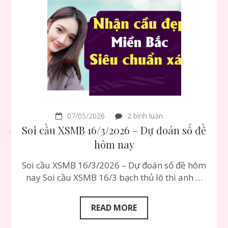
ở
07/05/2026
2 bình luận
Soi
Soi cầu XSMB 16/3/2026 – Dự đoán số đề
cầu
XSMB
hôm nay
16/3/2026
–
Soi cầu XSMB 16/3/2026 – Dự đoán số đề hôm
Dự
đoán
nay Soi cầu XSMB 16/3 bạch thủ lô thì anh …
số
đề
hôm
READ MORE
nay