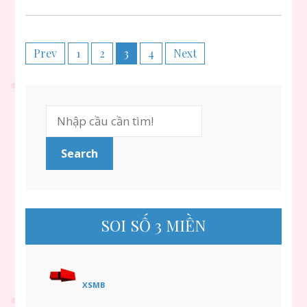
Điều
Prev
1
2
3
4
Next
hướng
bài
viết
Search
SOI SỐ 3 MIỀN
XSMB