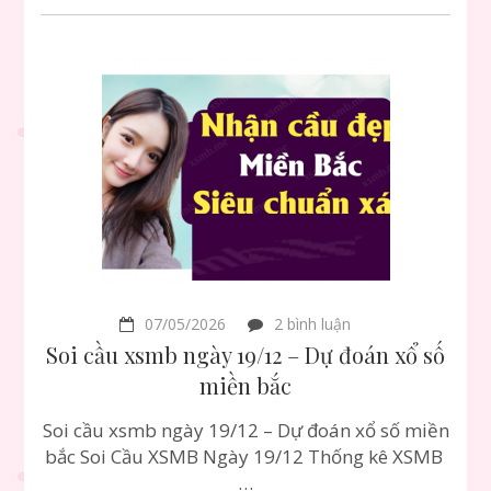
ở
07/05/2026
2 bình luận
Soi
Soi cầu xsmb ngày 19/12 – Dự đoán xổ số
cầu
xsmb
miền bắc
ngày
19/12
Soi cầu xsmb ngày 19/12 – Dự đoán xổ số miền
–
Dự
bắc Soi Cầu XSMB Ngày 19/12 Thống kê XSMB
đoán
…
xổ