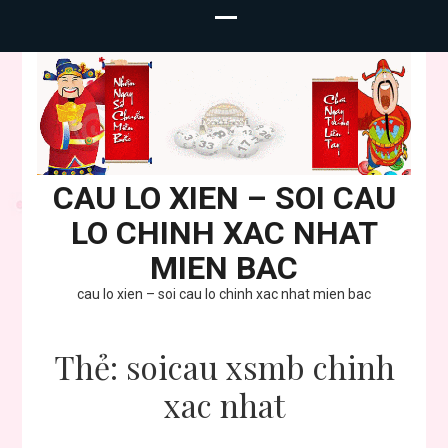
CAU LO XIEN – SOI CAU
LO CHINH XAC NHAT
MIEN BAC
cau lo xien – soi cau lo chinh xac nhat mien bac
Thẻ:
soicau xsmb chinh
xac nhat