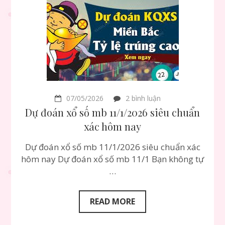
ở
07/05/2026
2 bình luận
Dự
Dự đoán xổ số mb 11/1/2026 siêu chuẩn
đoán
xổ
xác hôm nay
số
mb
Dự đoán xổ số mb 11/1/2026 siêu chuẩn xác
11/1/2026
siêu
hôm nay Dự đoán xổ số mb 11/1 Bạn không tự
chuẩn
…
xác
hôm
nay
READ MORE