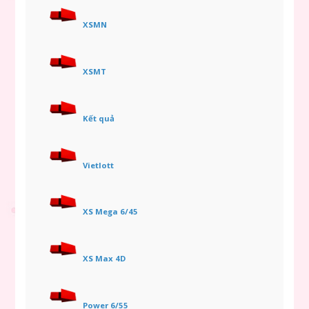
XSMN
XSMT
Kết quả
Vietlott
XS Mega 6/45
XS Max 4D
Power 6/55