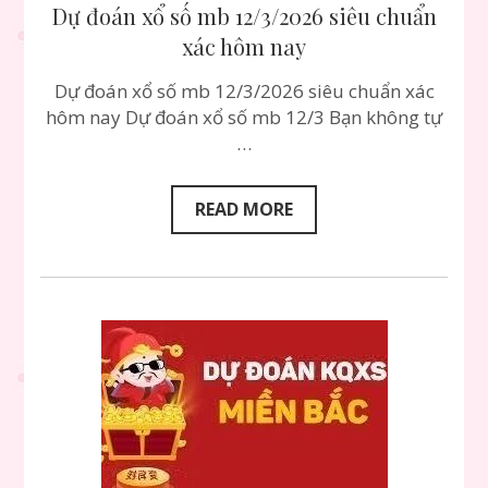
Dự
Dự đoán xổ số mb 12/3/2026 siêu chuẩn
đoán
xổ
xác hôm nay
số
mb
Dự đoán xổ số mb 12/3/2026 siêu chuẩn xác
12/3/2026
siêu
hôm nay Dự đoán xổ số mb 12/3 Bạn không tự
chuẩn
…
xác
hôm
nay
READ MORE