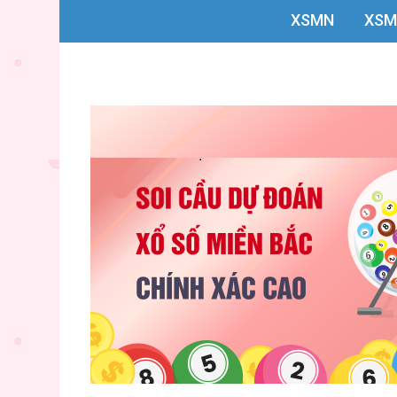
XSMN
XSM