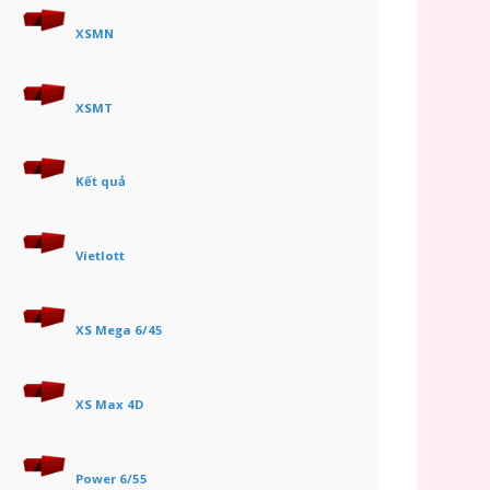
XSMN
XSMT
Kết quả
Vietlott
XS Mega 6/45
XS Max 4D
Power 6/55