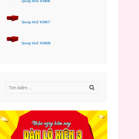
Quay thử XSMB
Quay thử XSMT
Quay thử XSMN
Tìm
kiếm
cho: