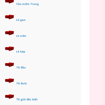
Cầu miền Trung
Lô gan
Lô xiên
Lô kép
TK đầu
TK đuôi
TK giải đặc biệt