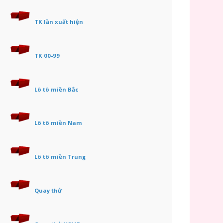
TK lần xuất hiện
TK 00-99
Lô tô miền Bắc
Lô tô miền Nam
Lô tô miền Trung
Quay thử