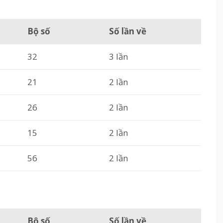
Bộ số
Số lần về
32
3 lần
21
2 lần
26
2 lần
15
2 lần
56
2 lần
Bộ số
Số lần về