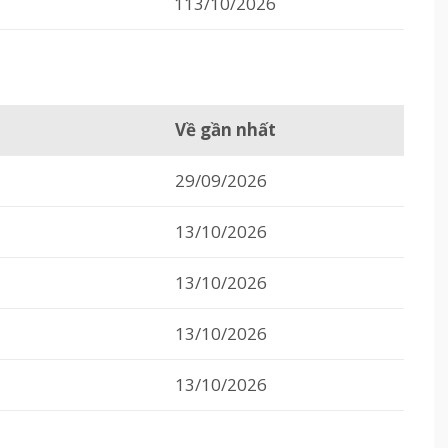
113/10/2026
Về gần nhất
29/09/2026
13/10/2026
13/10/2026
13/10/2026
13/10/2026