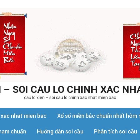
N – SOI CAU LO CHINH XAC NH
cau lo xien – soi cau lo chinh xac nhat mien bac
h xac nhat mien bac
Xổ số miền bắc chuẩn nhất hôm
n nam chuẩn
Hướng dẫn soi cầu
Phân tích soi cầu