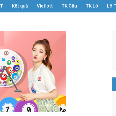
T
Kết quả
Vietlott
TK Cầu
TK Lô
Lô 