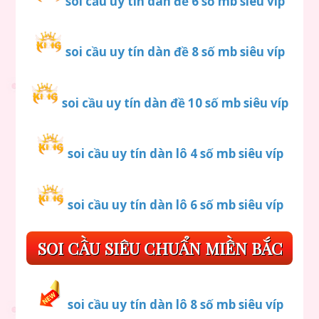
soi cầu uy tín dàn đề 6 số mb siêu víp
soi cầu uy tín dàn đề 8 số mb siêu víp
soi cầu uy tín dàn đề 10 số mb siêu víp
soi cầu uy tín dàn lô 4 số mb siêu víp
soi cầu uy tín dàn lô 6 số mb siêu víp
SOI CẦU SIÊU CHUẨN MIỀN BẮC
soi cầu uy tín dàn lô 8 số mb siêu víp