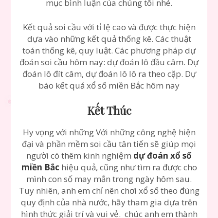
mục bình luận của chúng tôi nhé.
Kết quả soi cầu với tỉ lệ cao và được thực hiện
dựa vào những kết quả thống kê. Các thuật
toán thống kê, quy luật. Các phương pháp dự
đoán soi cầu hôm nay: dự đoán lô đầu câm. Dự
đoán lô đít câm, dự đoán lô lô ra theo cặp. Dự
báo kết quả xổ số miền Bắc hôm nay
Kết Thúc
Hy vọng với những Với những công nghệ hiện
đại và phần mềm soi cầu tân tiến sẽ giúp mọi
người có thêm kinh nghiệm
dự đoán xổ số
miền Bắc
hiệu quả, cũng như tìm ra được cho
mình con số may mắn trong ngày hôm sau.
Tuy nhiên, anh em chỉ nên chơi xổ số theo đúng
quy định của nhà nước, hãy tham gia dựa trên
hình thức giải trí và vui vẻ. chúc anh em thành