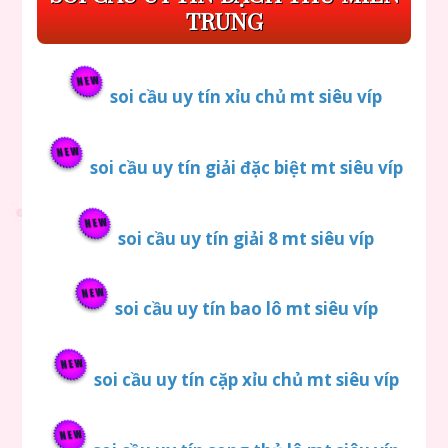
TRUNG
soi cầu uy tín xỉu chủ mt siêu víp
soi cầu uy tín giải đặc biệt mt siêu víp
soi cầu uy tín giải 8 mt siêu víp
soi cầu uy tín bao lô mt siêu víp
soi cầu uy tín cặp xỉu chủ mt siêu víp