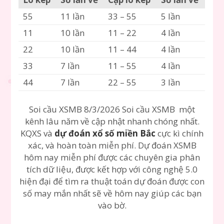
55
11 lần
33 – 55
5 lần
11
10 lần
11 – 22
4 lần
22
10 lần
11 – 44
4 lần
33
7 lần
11 – 55
4 lần
44
7 lần
22 – 55
3 lần
Soi
Soi cầu XSMB 8/3/2026 Soi cầu XSMB một
cầu
kênh lâu năm về cập nhật nhanh chóng nhất.
XSMB
KQXS và
dự đoán xổ số miền Bắc
cực kì chính
8/3
xác, và hoàn toàn miễn phí. Dự đoán XSMB
|
hôm nay miễn phí được các chuyên gia phân
Dự
tích dữ liệu, được kết hợp với công nghệ 5.0
đoán
hiện đại để tìm ra thuật toán dự đoán được con
xổ
số may mắn nhất sẽ về hôm nay giúp các bạn
số
vào bờ.