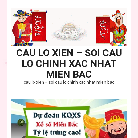
CAU LO XIEN – SOI CAU
LO CHINH XAC NHAT
MIEN BAC
cau lo xien – soi cau lo chinh xac nhat mien bac