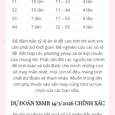
11
10 lần
11 – 22
4 lần
22
10 lần
11 – 44
4 lần
33
7 lần
11 – 55
4 lần
44
7 lần
22 – 55
3 lần
Để đảm bảo tỷ lệ ăn lô đề cao hơn thì anh em
cần phải bỏ thời gian. Để nghiên cứu các số lô
đề. Kết hợp các phương pháp và bí kíp chuẩn
của chúng tôi. Phải cân đối các nguồn tài chính
để tính toán và bắt được cho mình những con
số may mắn nhất. mọi con số đều mang tính
chất dự đoán và tham khảo. Muốn trúng lớn
còn phụ thuộc vào vận may cũng như sự lựa
chọn của các bạn nữa.
DỰ ĐOÁN XSMB 14/3/2026 CHÍNH XÁC
Muốn dự đoán kết quả xổ số miền Bắc miễn