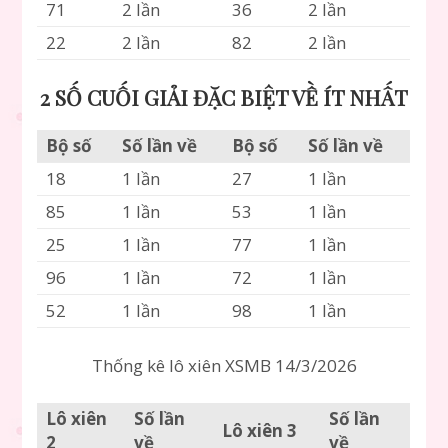
71
2 lần
36
2 lần
22
2 lần
82
2 lần
2 SỐ CUỐI GIẢI ĐẶC BIỆT VỀ ÍT NHẤT
Bộ số
Số lần về
Bộ số
Số lần về
18
1 lần
27
1 lần
85
1 lần
53
1 lần
25
1 lần
77
1 lần
96
1 lần
72
1 lần
52
1 lần
98
1 lần
Thống kê lô xiên XSMB 14/3/2026
Lô xiên
Số lần
Số lần
Lô xiên 3
2
về
về