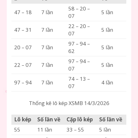
58 – 20 –
47 – 18
7 lần
5 lần
07
22 – 20 –
47 – 31
7 lần
5 lần
07
97 – 94 –
20 – 07
7 lần
5 lần
62
97 – 94 –
22 – 07
7 lần
5 lần
07
74 – 13 –
97 – 94
7 lần
4 lần
07
Thống kê lô kép XSMB 14/3/2026
Lô kép
Số lần về
Cặp lô kép
Số lần về
55
11 lần
33 – 55
5 lần