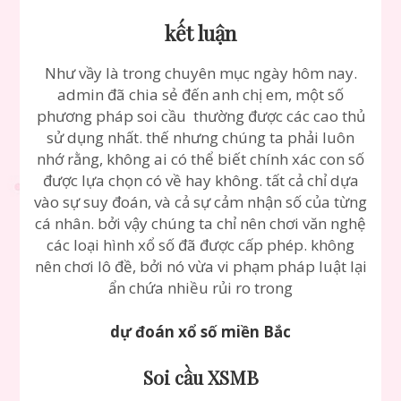
kết luận
Như vầy là trong chuyên mục ngày hôm nay.
admin đã chia sẻ đến anh chị em, một số
phương pháp soi cầu thường được các cao thủ
sử dụng nhất. thế nhưng chúng ta phải luôn
nhớ rằng, không ai có thể biết chính xác con số
được lựa chọn có về hay không. tất cả chỉ dựa
vào sự suy đoán, và cả sự cảm nhận số của từng
cá nhân. bởi vậy chúng ta chỉ nên chơi văn nghệ
các loại hình xổ số đã được cấp phép. không
nên chơi lô đề, bởi nó vừa vi phạm pháp luật lại
ẩn chứa nhiều rủi ro trong
dự đoán xổ số miền Bắc
Soi cầu XSMB