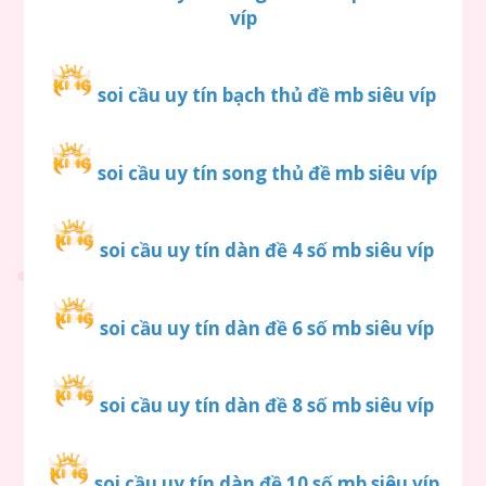
víp
soi cầu uy tín bạch thủ đề mb siêu víp
soi cầu uy tín song thủ đề mb siêu víp
soi cầu uy tín dàn đề 4 số mb siêu víp
soi cầu uy tín dàn đề 6 số mb siêu víp
soi cầu uy tín dàn đề 8 số mb siêu víp
soi cầu uy tín dàn đề 10 số mb siêu víp