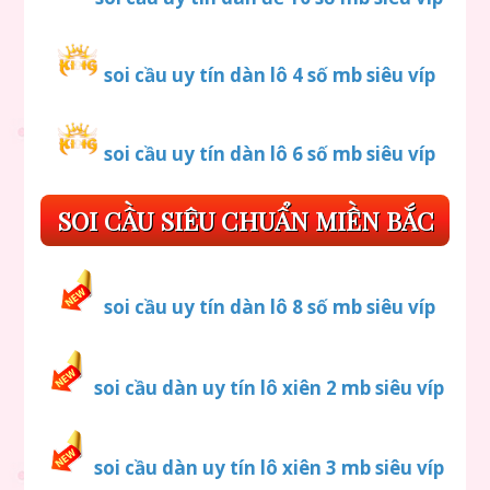
soi cầu uy tín dàn lô 4 số mb siêu víp
soi cầu uy tín dàn lô 6 số mb siêu víp
SOI CẦU SIÊU CHUẨN MIỀN BẮC
soi cầu uy tín dàn lô 8 số mb siêu víp
soi cầu dàn uy tín lô xiên 2 mb siêu víp
soi cầu dàn uy tín lô xiên 3 mb siêu víp