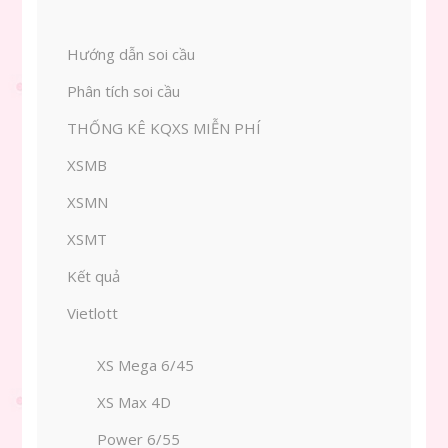
Hướng dẫn soi cầu
Phân tích soi cầu
THỐNG KÊ KQXS MIỄN PHÍ
XSMB
XSMN
XSMT
Kết quả
Vietlott
XS Mega 6/45
XS Max 4D
Power 6/55