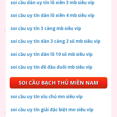
soi cầu dàn uy tín lô xiên 3 mb siêu víp
soi cầu uy tín dàn lô xiên 4 mb siêu víp
soi cầu uy tín 3 càng mb siêu víp
soi cầu uy tín dàn 3 càng 2 số mb siêu víp
soi cầu uy tín dàn lô 10 số mb siêu víp
soi cầu uy tín đề đầu đuôi mb siêu víp
SOI CẦU BẠCH THỦ MIỀN NAM
soi cầu uy tín xỉu chủ mn siêu víp
soi cầu uy tín giải đặc biệt mn siêu víp