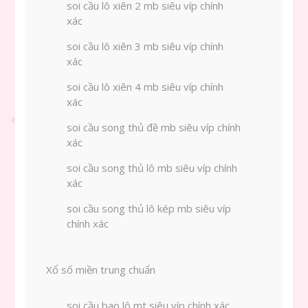
soi cầu lô xiên 2 mb siêu víp chính
xác
soi cầu lô xiên 3 mb siêu víp chính
xác
soi cầu lô xiên 4 mb siêu víp chính
xác
soi cầu song thủ đề mb siêu víp chính
xác
soi cầu song thủ lô mb siêu víp chính
xác
soi cầu song thủ lô kép mb siêu víp
chính xác
Xổ số miền trung chuẩn
soi cầu bao lô mt siêu víp chính xác