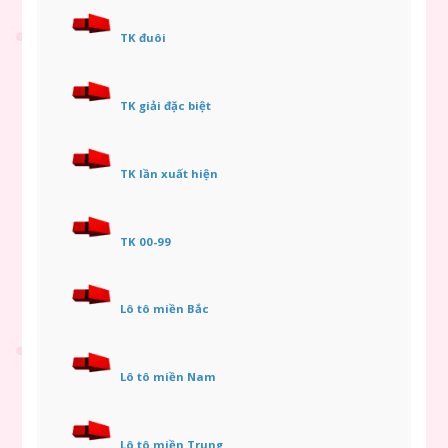
TK đuôi
TK giải đặc biệt
TK lần xuất hiện
TK 00-99
Lô tô miền Bắc
Lô tô miền Nam
Lô tô miền Trung