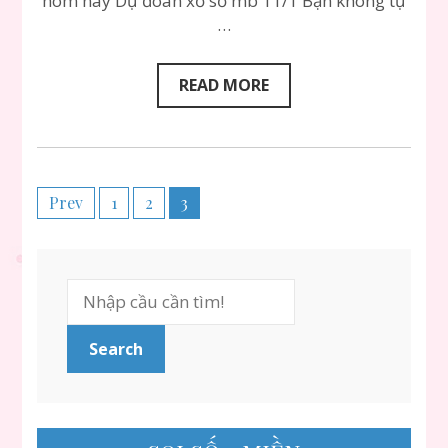
hôm nay Dự đoán xổ số mb 11/1 Bạn không tự
chuẩn
…
xác
hôm
nay
READ MORE
Điều
Prev
1
2
3
hướng
bài
viết
Search