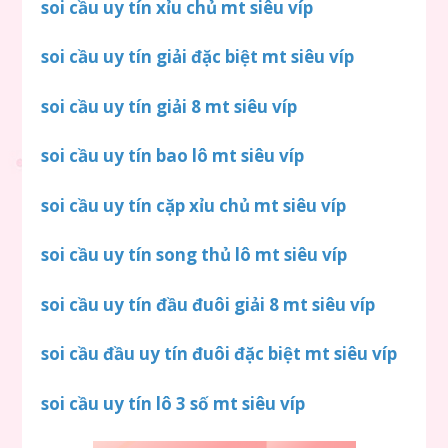
soi cầu uy tín xỉu chủ mt siêu víp
soi cầu uy tín giải đặc biệt mt siêu víp
soi cầu uy tín giải 8 mt siêu víp
soi cầu uy tín bao lô mt siêu víp
soi cầu uy tín cặp xỉu chủ mt siêu víp
soi cầu uy tín song thủ lô mt siêu víp
soi cầu uy tín đầu đuôi giải 8 mt siêu víp
soi cầu đầu uy tín đuôi đặc biệt mt siêu víp
soi cầu uy tín lô 3 số mt siêu víp