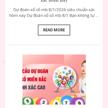
số
mb
Dự đoán xổ số mb 8/1/2026 siêu chuẩn xác
8/1/2026
siêu
hôm nay Dự đoán xổ số mb 8/1 Bạn không tự …
chuẩn
xác
hôm
READ MORE
nay