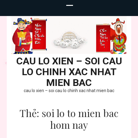
CAU LO XIEN – SOI CAU
LO CHINH XAC NHAT
MIEN BAC
cau lo xien – soi cau lo chinh xac nhat mien bac
Thẻ:
soi lo to mien bac
hom nay