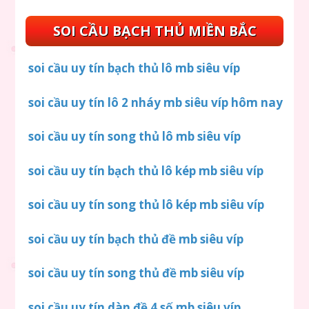
SOI CẦU BẠCH THỦ MIỀN BẮC
soi cầu uy tín bạch thủ lô mb siêu víp
soi cầu uy tín lô 2 nháy mb siêu víp hôm nay
soi cầu uy tín song thủ lô mb siêu víp
soi cầu uy tín bạch thủ lô kép mb siêu víp
soi cầu uy tín song thủ lô kép mb siêu víp
soi cầu uy tín bạch thủ đề mb siêu víp
soi cầu uy tín song thủ đề mb siêu víp
soi cầu uy tín dàn đề 4 số mb siêu víp