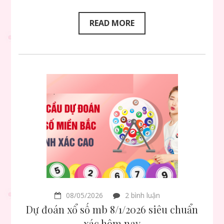
dự
đoán
kqxsmb
READ MORE
hôm
nay
ở
08/05/2026
2 bình luận
Dự
Dự đoán xổ số mb 8/1/2026 siêu chuẩn
đoán
xổ
xác hôm nay