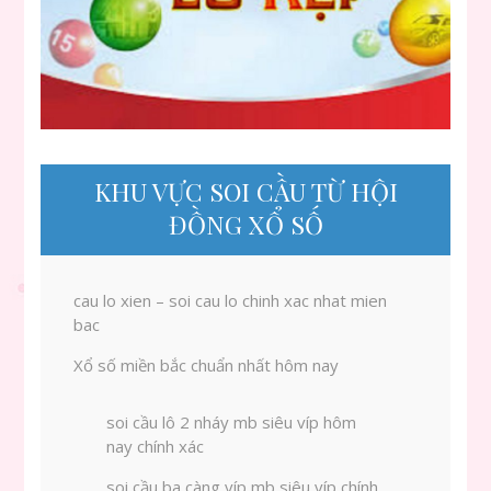
KHU VỰC SOI CẦU TỪ HỘI
ĐỒNG XỔ SỐ
cau lo xien – soi cau lo chinh xac nhat mien
bac
Xổ số miền bắc chuẩn nhất hôm nay
soi cầu lô 2 nháy mb siêu víp hôm
nay chính xác
soi cầu ba càng víp mb siêu víp chính