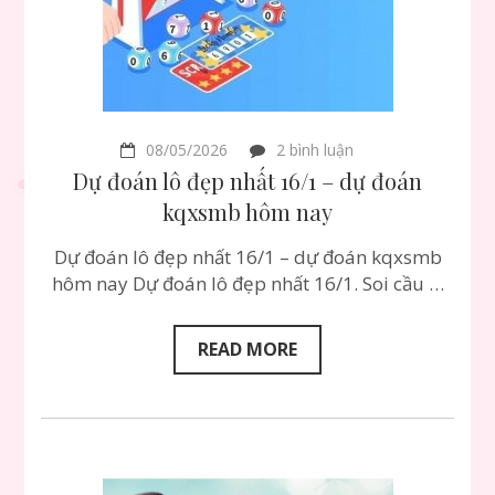
ở
08/05/2026
2 bình luận
Dự
Dự đoán lô đẹp nhất 16/1 – dự đoán
đoán
lô
kqxsmb hôm nay
đẹp
nhất
Dự đoán lô đẹp nhất 16/1 – dự đoán kqxsmb
16/1
–
hôm nay Dự đoán lô đẹp nhất 16/1. Soi cầu …
dự
đoán
kqxsmb
READ MORE
hôm
nay