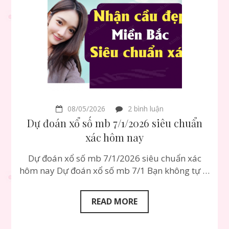
ở
08/05/2026
2 bình luận
Dự
Dự đoán xổ số mb 7/1/2026 siêu chuẩn
đoán
xổ
xác hôm nay
số
mb
Dự đoán xổ số mb 7/1/2026 siêu chuẩn xác
7/1/2026
siêu
hôm nay Dự đoán xổ số mb 7/1 Bạn không tự …
chuẩn
xác
hôm
READ MORE
nay