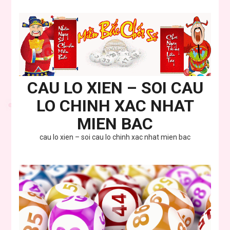
CAU LO XIEN – SOI CAU
LO CHINH XAC NHAT
MIEN BAC
cau lo xien – soi cau lo chinh xac nhat mien bac