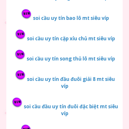
soi cầu uy tín bao lô mt siêu víp
soi cầu uy tín cặp xỉu chủ mt siêu víp
soi cầu uy tín song thủ lô mt siêu víp
soi cầu uy tín đầu đuôi giải 8 mt siêu
víp
soi cầu đầu uy tín đuôi đặc biệt mt siêu
víp