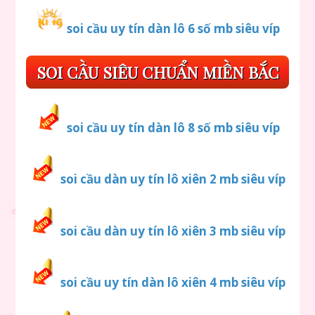
soi cầu uy tín dàn lô 6 số mb siêu víp
SOI CẦU SIÊU CHUẨN MIỀN BẮC
soi cầu uy tín dàn lô 8 số mb siêu víp
soi cầu dàn uy tín lô xiên 2 mb siêu víp
soi cầu dàn uy tín lô xiên 3 mb siêu víp
soi cầu uy tín dàn lô xiên 4 mb siêu víp