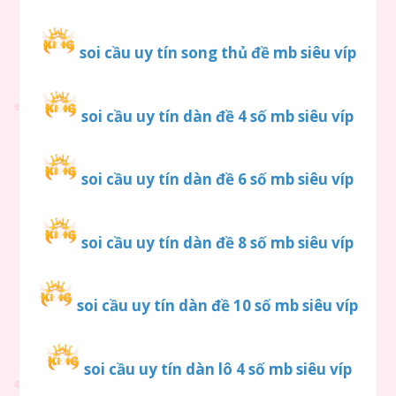
soi cầu uy tín song thủ đề mb siêu víp
soi cầu uy tín dàn đề 4 số mb siêu víp
soi cầu uy tín dàn đề 6 số mb siêu víp
soi cầu uy tín dàn đề 8 số mb siêu víp
soi cầu uy tín dàn đề 10 số mb siêu víp
soi cầu uy tín dàn lô 4 số mb siêu víp