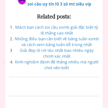
soi cầu uy tín lô 3 số mt siêu víp
Related posts:
Mách bạn cách soi cầu xsmb giải đặc biệt tỷ
lệ thắng cao nhất
Những điều bạn cần biết về bảng tuần xsmb
và cách xem bảng tuần dễ trúng nhất
Giải đáp lô rơi lâu nhất bao nhiêu ngày
chính xác nhất
Kinh nghiệm đánh đề thắng nhiều mà người
chơi nên biết