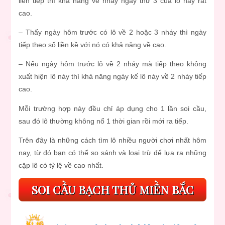
liên tiếp thì khả năng về nháy ngày thứ 3 của lô này rất
cao.
– Thấy ngày hôm trước có lô về 2 hoặc 3 nháy thì ngày
tiếp theo số liền kề với nó có khả năng về cao.
– Nếu ngày hôm trước lô về 2 nháy mà tiếp theo không
xuất hiện lô này thì khả năng ngày kế lô này về 2 nháy tiếp
cao.
Mỗi trường hợp này đều chỉ áp dụng cho 1 lần soi cầu,
sau đó lô thường không nổ 1 thời gian rồi mới ra tiếp.
Trên đây là những cách tìm lô nhiều người chơi nhất hôm
nay, từ đó bạn có thể so sánh và loại trừ để lựa ra những
cặp lô có tỷ lệ về cao nhất.
SOI CẦU BẠCH THỦ MIỀN BẮC