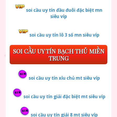
soi cầu uy tín đầu đuôi đặc biệt mn
siêu víp
soi cầu uy tín lô 3 số mn siêu víp
SOI CẦU UY TÍN BẠCH THỦ MIỀN
TRUNG
soi cầu uy tín xỉu chủ mt siêu víp
soi cầu uy tín giải đặc biệt mt siêu víp
soi cầu uy tín giải 8 mt siêu víp