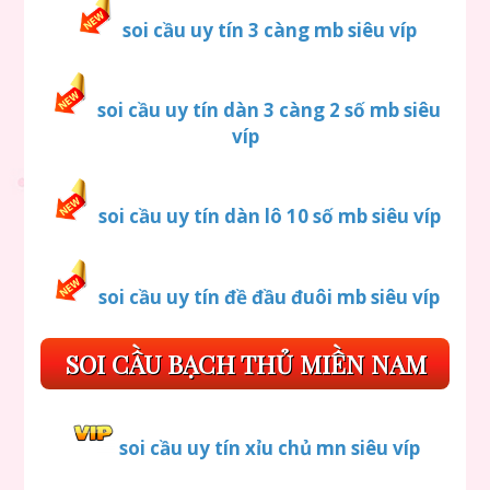
soi cầu uy tín 3 càng mb siêu víp
soi cầu uy tín dàn 3 càng 2 số mb siêu
víp
soi cầu uy tín dàn lô 10 số mb siêu víp
soi cầu uy tín đề đầu đuôi mb siêu víp
SOI CẦU BẠCH THỦ MIỀN NAM
soi cầu uy tín xỉu chủ mn siêu víp