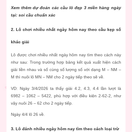
Xem thêm dự đoán các cầu lô đẹp 3 miền hàng ngày
tại: soi cầu chuẩn xác
2. Lô chơi nhiều nhất ngày hôm nay theo cầu kẹp số
khác giải
Lô được chơi nhiều nhất ngày hôm nay tìm theo cách này
như sau: Trong trường hợp bảng kết quả xuất hiện cách
giải liền nhau và số cùng số lượng số với dạng M – NM –
M thì nuôi lô MN – NM cho 2 ngày tiếp theo sẽ về.
VD: Ngày 3/4/2026 ta thấy giải 4.2, 4.3, 4.4 lần lượt là
6982 – 1062 – 5422, phù hợp với điều kiện 2-62-2, như
vậy nuôi 26 – 62 cho 2 ngày tiếp.
Ngày 4/4 lô 26 về.
3. Lô đánh nhiều ngày hôm nay tìm theo cách loại trừ