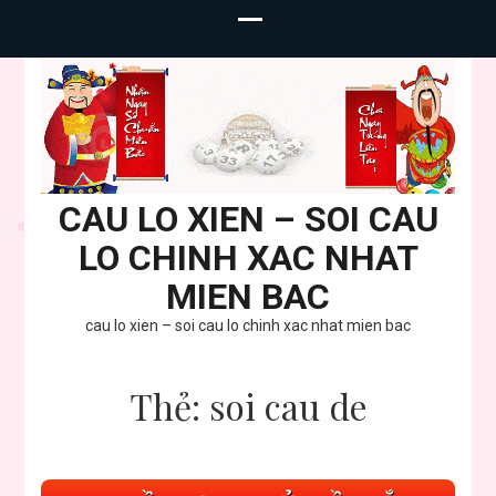
CAU LO XIEN – SOI CAU
LO CHINH XAC NHAT
MIEN BAC
cau lo xien – soi cau lo chinh xac nhat mien bac
Thẻ:
soi cau de