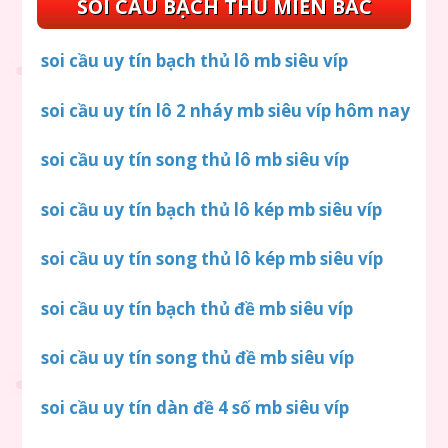
SOI CẦU BẠCH THỦ MIỀN BẮC
soi cầu uy tín bạch thủ lô mb siêu víp
soi cầu uy tín lô 2 nháy mb siêu víp hôm nay
soi cầu uy tín song thủ lô mb siêu víp
soi cầu uy tín bạch thủ lô kép mb siêu víp
soi cầu uy tín song thủ lô kép mb siêu víp
soi cầu uy tín bạch thủ đề mb siêu víp
soi cầu uy tín song thủ đề mb siêu víp
soi cầu uy tín dàn đề 4 số mb siêu víp