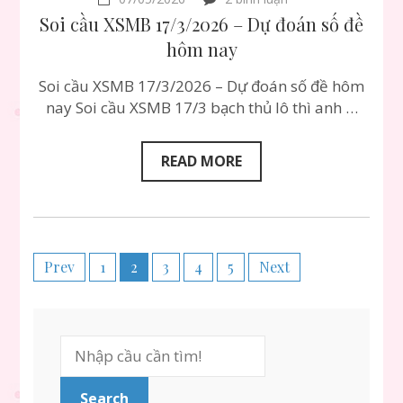
Soi
Soi cầu XSMB 17/3/2026 – Dự đoán số đề
cầu
XSMB
hôm nay
17/3/2026
–
Soi cầu XSMB 17/3/2026 – Dự đoán số đề hôm
Dự
đoán
nay Soi cầu XSMB 17/3 bạch thủ lô thì anh …
số
đề
hôm
READ MORE
nay
Điều
Prev
1
2
3
4
5
Next
hướng
bài
viết
Search