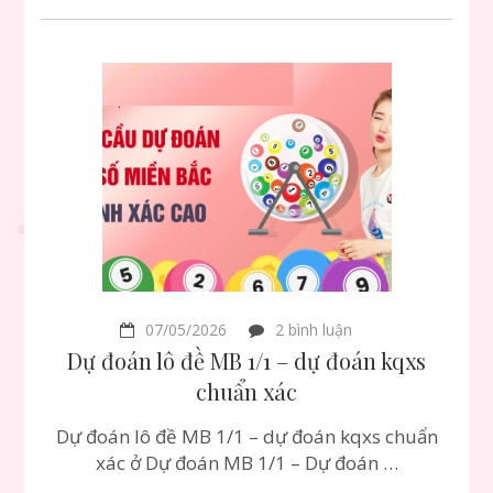
ở
07/05/2026
2 bình luận
Dự
Dự đoán lô đề MB 1/1 – dự đoán kqxs
đoán
lô
chuẩn xác
đề
MB
Dự đoán lô đề MB 1/1 – dự đoán kqxs chuẩn
1/1
–
xác ở Dự đoán MB 1/1 – Dự đoán …
dự