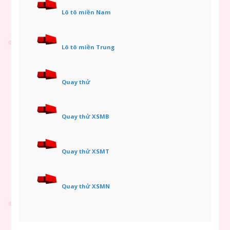
Lô tô miền Nam
Lô tô miền Trung
Quay thử
Quay thử XSMB
Quay thử XSMT
Quay thử XSMN