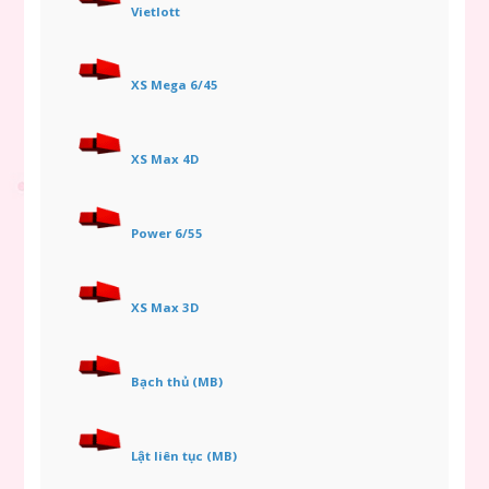
Vietlott
XS Mega 6/45
XS Max 4D
Power 6/55
XS Max 3D
Bạch thủ (MB)
Lật liên tục (MB)