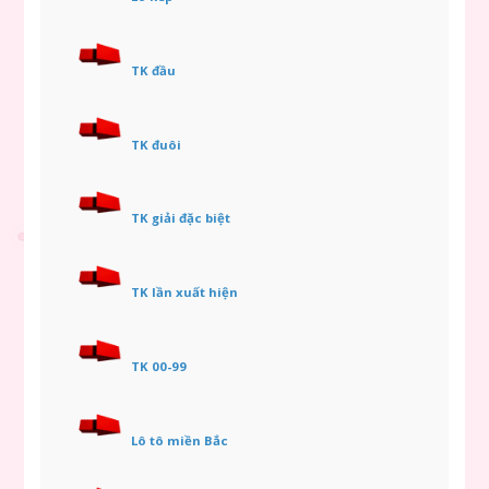
TK đầu
TK đuôi
TK giải đặc biệt
TK lần xuất hiện
TK 00-99
Lô tô miền Bắc