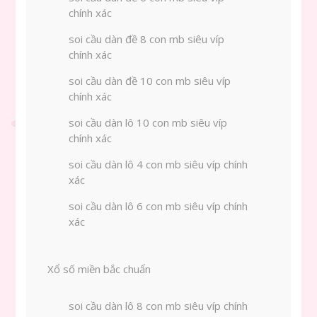
chính xác
soi cầu dàn đề 8 con mb siêu víp
chính xác
soi cầu dàn đề 10 con mb siêu víp
chính xác
soi cầu dàn lô 10 con mb siêu víp
chính xác
soi cầu dàn lô 4 con mb siêu víp chính
xác
soi cầu dàn lô 6 con mb siêu víp chính
xác
Xổ số miền bắc chuẩn
soi cầu dàn lô 8 con mb siêu víp chính