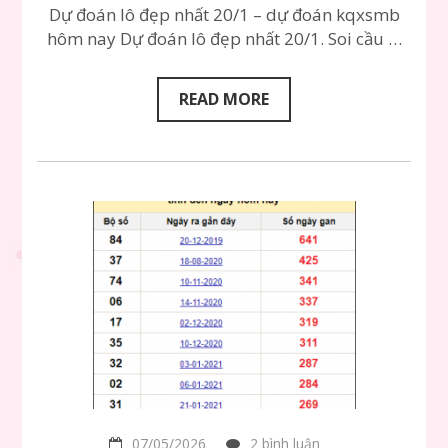
nhất
Dự đoán lô đẹp nhất 20/1 – dự đoán kqxsmb
20/1
–
hôm nay Dự đoán lô đẹp nhất 20/1. Soi cầu …
dự
đoán
kqxsmb
READ MORE
hôm
nay
ở
07/05/2026
2 bình luận