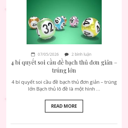
ở
07/05/2026
2 bình luận
4
4 bí quyết soi cầu đề bạch thủ đơn giản –
bí
quyết
trúng lớn
soi
cầu
4 bí quyết soi cầu đề bạch thủ đơn giản – trúng
đề
bạch
lớn Bạch thủ lô đề là một hình …
thủ
đơn
giản
READ MORE
–
trúng
lớn