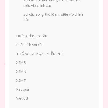
soi cầu sớ đầu đuôi giải đặc biệt mn
siêu víp chính xác
soi cầu song thủ lô mn siêu víp chính
xác
Hướng dẫn soi cầu
Phân tích soi cầu
THỐNG KÊ KQXS MIỄN PHÍ
XSMB
XSMN
XSMT
Kết quả
Vietlott